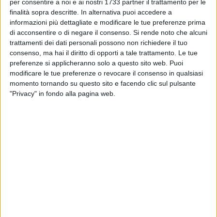
BISCEGLIE - 6 NOVEMBRE 2017
per consentire a noi e ai nostri 1733 partner il trattamento per le
Unione, non basta super Musacco per la prima
finalità sopra descritte. In alternativa puoi accedere a
vittoria in campionato
informazioni più dettagliate e modificare le tue preferenze prima
di acconsentire o di negare il consenso.
Si rende noto che alcuni
trattamenti dei dati personali possono non richiedere il tuo
BISCEGLIE - 4 NOVEMBRE 2017
consenso, ma hai il diritto di opporti a tale trattamento. Le tue
La sala stampa di Catania-Bisceglie, Lucarelli:
preferenze si applicheranno solo a questo sito web. Puoi
«Vogliamo sempre migliorare»
modificare le tue preferenze o revocare il consenso in qualsiasi
momento tornando su questo sito e facendo clic sul pulsante
BISCEGLIE - 4 NOVEMBRE 2017
"Privacy" in fondo alla pagina web.
Il Catania certifica la crisi del Bisceglie
BISCEGLIE - 4 NOVEMBRE 2017
2
La sala stampa di Catania-Bisceglie, Zavettieri:
«Sapevamo non sarebbe stata facile ma loro
sono stati bravi»
BISCEGLIE - 4 NOVEMBRE 2017
3
Catania-Bisceglie 4-1: kappaò pesante per gli
stellati