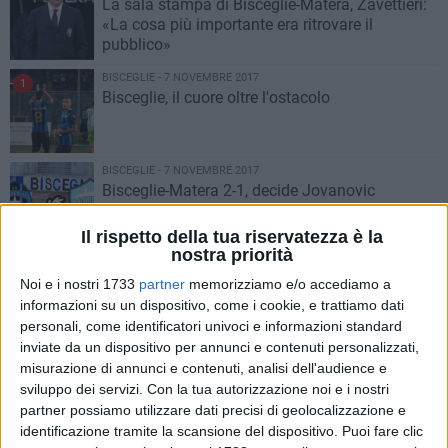
La sala stampa di Bisceglie-Matera, Zavettieri:
«La cosa più importante era ritrovare il
pubblico»
BISCEGLIE - 7 NOVEMBRE 2017
1
Bisceglie, il cuore oltre l'ostacolo
BISCEGLIE - 7 NOVEMBRE 2017
Bisceglie-Matera 2-1, decide Jovanovic
Il rispetto della tua riservatezza è la
nostra priorità
BISCEGLIE - 7 NOVEMBRE 2017
Bisceglie-Matera, le ultimissime
Noi e i nostri 1733
partner
memorizziamo e/o accediamo a
informazioni su un dispositivo, come i cookie, e trattiamo dati
personali, come identificatori univoci e informazioni standard
inviate da un dispositivo per annunci e contenuti personalizzati,
BISCEGLIE - 6 NOVEMBRE 2017
misurazione di annunci e contenuti, analisi dell'audience e
Il buon senso ha prevalso: i tifosi torneranno al
sviluppo dei servizi.
Con la tua autorizzazione noi e i nostri
"Ventura" a partire dalla gara col Matera
partner possiamo utilizzare dati precisi di geolocalizzazione e
identificazione tramite la scansione del dispositivo. Puoi fare clic