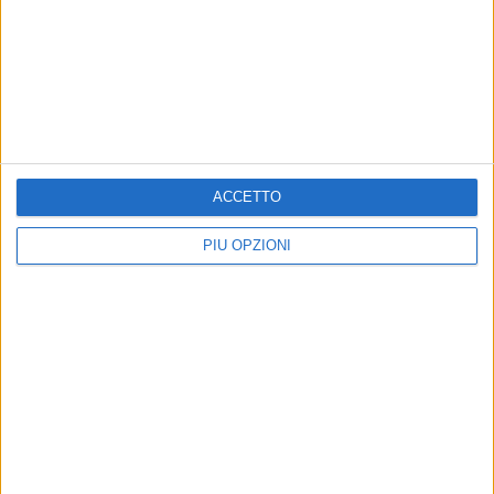
BISCEGLIE - 24 OTTOBRE 2017
Bitonto amara, l'Unione resta sul fondo della
classifica di Eccellenza
Precedente
1
2
...
167
168
169
170
171
ACCETTO
...
Successiva
PIÙ OPZIONI