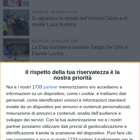
BISCEGLIE - 20 MAGGIO 2026
Si separano le strade dell'Unione Calcio e di
mister Luca Rumma
BISCEGLIE - 20 MAGGIO 2026
La Diaz conferma bomber Sergio De Cillis e
Davide Lovino
MONDO - 18 MAGGIO 2026
Il rispetto della tua riservatezza è la
Andrea Pellegrino, prima vittoria nelle
nostra priorità
qualificazioni del Roland Garros
Noi e i nostri 1733
partner
memorizziamo e/o accediamo a
informazioni su un dispositivo, come i cookie, e trattiamo dati
PUGLIA - 18 MAGGIO 2026
personali, come identificatori univoci e informazioni standard
La Virtus Bisceglie resta in Promozione
inviate da un dispositivo per annunci e contenuti personalizzati,
misurazione di annunci e contenuti, analisi dell'audience e
sviluppo dei servizi.
Con la tua autorizzazione noi e i nostri
partner possiamo utilizzare dati precisi di geolocalizzazione e
MONDO - 17 MAGGIO 2026
identificazione tramite la scansione del dispositivo. Puoi fare clic
Andrea Pellegrino a caccia del tabellone
per consentire a noi e ai nostri 1733 partner il trattamento per le