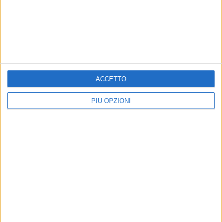
MONDO - 11 MAGGIO 2026
Sarà Jannik Sinner l'avversario di Andrea
Pellegrino agli ottavi di Roma
Precedente
1
2
...
5
6
7
8
9
...
ACCETTO
Successiva
PIÙ OPZIONI