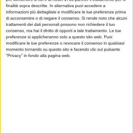
principale al Roland Garros: svelato il sorteggio
finalità sopra descritte. In alternativa puoi accedere a
informazioni più dettagliate e modificare le tue preferenze prima
BISCEGLIE - 16 MAGGIO 2026
di acconsentire o di negare il consenso.
Si rende noto che alcuni
Star Volley Bisceglie, l’Under 14 qualificata per
trattamenti dei dati personali possono non richiedere il tuo
le finali nazionali Csen
consenso, ma hai il diritto di opporti a tale trattamento. Le tue
preferenze si applicheranno solo a questo sito web. Puoi
modificare le tue preferenze o revocare il consenso in qualsiasi
PUGLIA - 16 MAGGIO 2026
momento tornando su questo sito e facendo clic sul pulsante
Virtus Bisceglie, tutto in una partita
"Privacy" in fondo alla pagina web.
ITALIA - 15 MAGGIO 2026
La Diaz Bisceglie non rinuncia a "Speedy"
Silvio Dell'Olio
ITALIA - 15 MAGGIO 2026
Marco Cifarelli convocato nella
rappresentativa nazionale Under 19 della Lnd
ITALIA - 14 MAGGIO 2026
Dito medio davanti alle telecamere, una