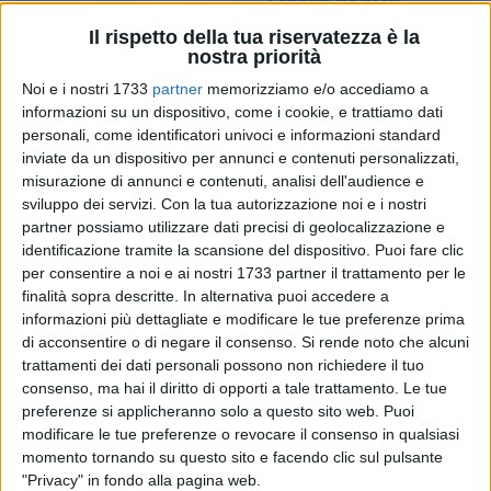
Il rispetto della tua riservatezza è la
nostra priorità
1
A cura di
Noi e i nostri 1733
partner
memorizziamo e/o accediamo a
COSIMO CAMPANELLA
informazioni su un dispositivo, come i cookie, e trattiamo dati
personali, come identificatori univoci e informazioni standard
inviate da un dispositivo per annunci e contenuti personalizzati,
Appena reduce dalla cocente delusione di Bastad e dalla
misurazione di annunci e contenuti, analisi dell'audience e
incredibile sconfitta contro Tallon Griekspoor, Andrea
sviluppo dei servizi.
Con la tua autorizzazione noi e i nostri
partner possiamo utilizzare dati precisi di geolocalizzazione e
Pellegrino si prende una parziale rivincita sconfiggendo in tre
identificazione tramite la scansione del dispositivo. Puoi fare clic
set (6-2 2-6 7-6) nell'incontro valevole per il primo turno di
per consentire a noi e ai nostri 1733 partner il trattamento per le
qualificazione ai Croatian Open di Umago, il ventottenne
finalità sopra descritte. In alternativa puoi accedere a
ucraino Vitaly Sachko, numero 213 del ranking mondiale e
informazioni più dettagliate e modificare le tue preferenze prima
finalista lo scorso aprile al Challenger ATP "Città della
di acconsentire o di negare il consenso.
Si rende noto che alcuni
Disfida" a Barletta.
trattamenti dei dati personali possono non richiedere il tuo
consenso, ma hai il diritto di opporti a tale trattamento. Le tue
preferenze si applicheranno solo a questo sito web. Puoi
Come da pronostico, quello tra Andrea Pellegrino e Vitaly
modificare le tue preferenze o revocare il consenso in qualsiasi
Sachko, è stato un incontro vibrante, dove i due contendenti
momento tornando su questo sito e facendo clic sul pulsante
si sono a lungo alternati nella supremazia del match.
"Privacy" in fondo alla pagina web.