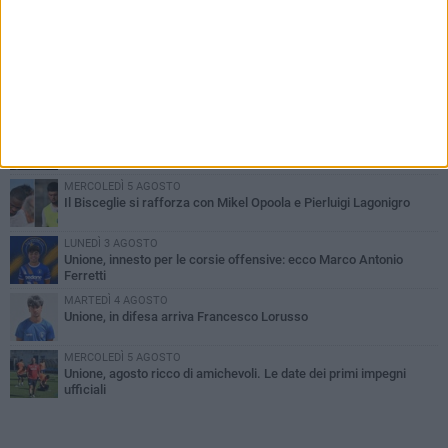
PIÙ LETTI QUESTA SETTIMANA
GIOVEDÌ 6 AGOSTO
Bisceglie inserito nel girone H: ecco tutte le avversarie
LUNEDÌ 3 AGOSTO
Simone Franceschi, una solida certezza per la Star Volley
Bisceglie
MERCOLEDÌ 5 AGOSTO
Il Bisceglie si rafforza con Mikel Opoola e Pierluigi Lagonigro
LUNEDÌ 3 AGOSTO
Unione, innesto per le corsie offensive: ecco Marco Antonio
Ferretti
MARTEDÌ 4 AGOSTO
Unione, in difesa arriva Francesco Lorusso
MERCOLEDÌ 5 AGOSTO
Unione, agosto ricco di amichevoli. Le date dei primi impegni
ufficiali