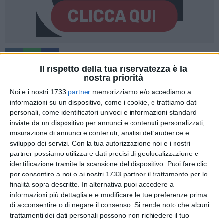
A cura di
LUCA FERRANTE
Il rispetto della tua riservatezza è la
nostra priorità
Noi e i nostri 1733
partner
memorizziamo e/o accediamo a
informazioni su un dispositivo, come i cookie, e trattiamo dati
Giocare un giorno sul Centrale del Foro Italico di Roma, uno
personali, come identificatori univoci e informazioni standard
dei palcoscenici più importanti del tennis mondiale, è uno
inviate da un dispositivo per annunci e contenuti personalizzati,
dei sogni nel cassetto di ogni tennista italiano.
Andrea
misurazione di annunci e contenuti, analisi dell'audience e
Pellegrino
si è guadagnato questa incredibile possibilità
sviluppo dei servizi.
Con la tua autorizzazione noi e i nostri
grazie a una cavalcata inaspettata e superlativa agli
partner possiamo utilizzare dati precisi di geolocalizzazione e
Internazionali d'Italia, dalle qualificazioni agli ottavi di finale
identificazione tramite la scansione del dispositivo. Puoi fare clic
(e non aveva mai debuttato in carriera in un tabellone Master
per consentire a noi e ai nostri 1733 partner il trattamento per le
finalità sopra descritte. In alternativa puoi accedere a
1000). Il biscegliese si è goduto tutta l'atmosfera della
informazioni più dettagliate e modificare le tue preferenze prima
partita e del campo, con spalti gremiti e quasi sold out,
di acconsentire o di negare il consenso.
Si rende noto che alcuni
anche se dall'altra parte della rete c'era il numero 1 del
trattamenti dei dati personali possono non richiedere il tuo