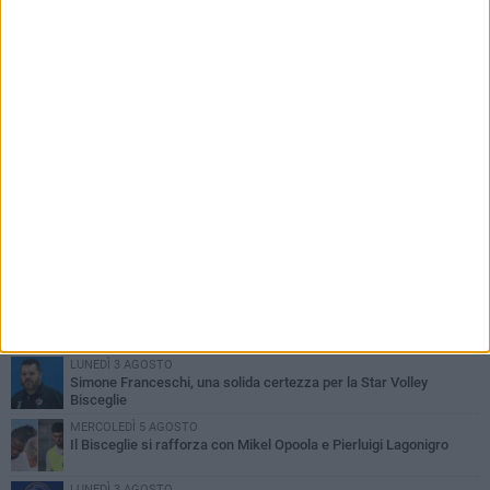
PIÙ LETTI QUESTA SETTIMANA
LUNEDÌ 3 AGOSTO
Simone Franceschi, una solida certezza per la Star Volley
Bisceglie
MERCOLEDÌ 5 AGOSTO
Il Bisceglie si rafforza con Mikel Opoola e Pierluigi Lagonigro
LUNEDÌ 3 AGOSTO