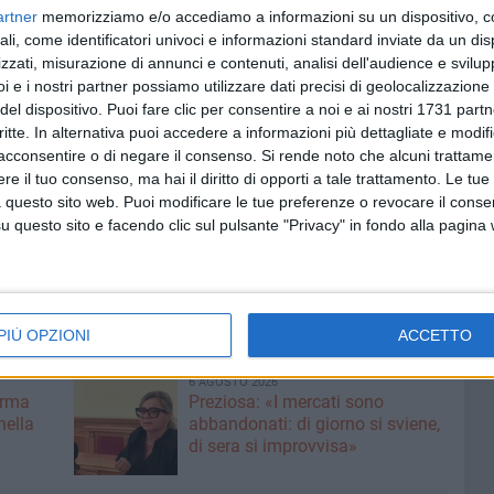
sizione una chance del contro-break (ben annullata dal
artner
memorizziamo e/o accediamo a informazioni su un dispositivo, c
a), ma Pellegrino ha difeso l'importante vantaggio. Sul 5-
ali, come identificatori univoci e informazioni standard inviate da un di
zzati, misurazione di annunci e contenuti, analisi dell'audience e svilupp
 fruttato il break, ma l'azzurro ha chiuso i conti nel gioco
i e i nostri partner possiamo utilizzare dati precisi di geolocalizzazione 
mezza di gioco.
del dispositivo. Puoi fare clic per consentire a noi e ai nostri 1731 partn
critte. In alternativa puoi accedere a informazioni più dettagliate e modif
rino per qualificarsi al main draw dello Slam parigino.
acconsentire o di negare il consenso.
Si rende noto che alcuni trattamen
n due occasioni al secondo turno di qualificazione: nel
e il tuo consenso, ma hai il diritto di opporti a tale trattamento. Le tue
nel 2024 per aver trovato sulla sua strada un giovanissimo
 questo sito web. Puoi modificare le tue preferenze o revocare il conse
ecisiva è in programma giovedì 21 maggio contro il
questo sito e facendo clic sul pulsante "Privacy" in fondo alla pagina
semifinalista nel 2018 grazie anche a un successo ai
 quei tempi da Simone Vagnozzi, attuale coach di Sinner).
PIÙ OPZIONI
ACCETTO
6 AGOSTO 2026
erma
Preziosa: «I mercati sono
nella
abbandonati: di giorno si sviene,
di sera si improvvisa»