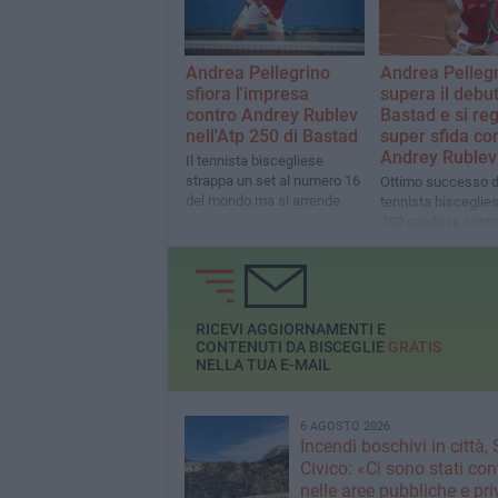
Andrea Pellegrino
Andrea Pelleg
sfiora l'impresa
supera il debut
contro Andrey Rublev
Bastad e si re
nell'Atp 250 di Bastad
super sfida co
Andrey Rublev
Il tennista biscegliese
strappa un set al numero 16
Ottimo successo d
del mondo ma si arrende
tennista bisceglies
250 svedese contro
giovane norvegese
RICEVI AGGIORNAMENTI E
CONTENUTI DA BISCEGLIE
GRATIS
NELLA TUA E-MAIL
6 AGOSTO 2026
Incendi boschivi in città,
Civico: «Ci sono stati cont
nelle aree pubbliche e pr