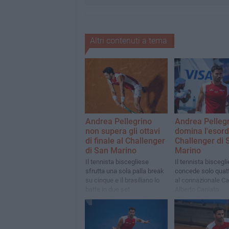
Altri contenuti a tema
Andrea Pellegrino
Andrea Pelleg
non supera gli ottavi
domina l'esord
di finale al Challenger
Challenger di 
di San Marino
Marino
Il tennista biscegliese
Il tennista biscegl
sfrutta una sola palla break
concede solo quat
su cinque e il brasiliano lo
al connazionale Ca
batte in due set
Alberto Caniato