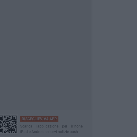
BISCEGLIEVIVA APP
Scarica l'applicazione per iPhone,
iPad e Android e ricevi notizie push