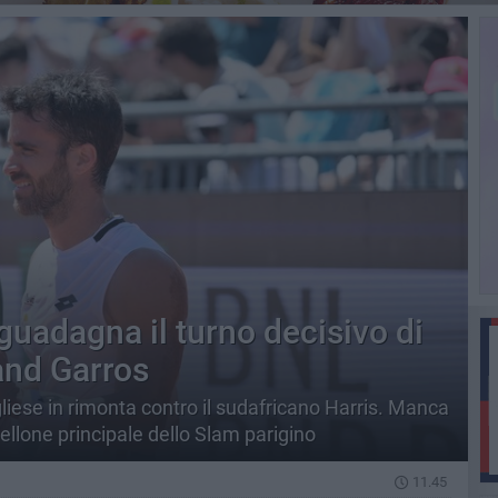
guadagna il turno decisivo di
and Garros
gliese in rimonta contro il sudafricano Harris. Manca
bellone principale dello Slam parigino
11.45