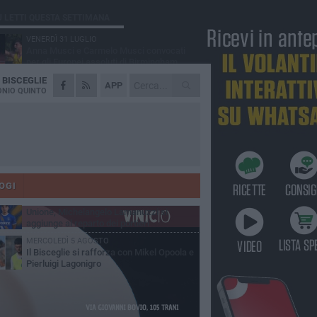
Ù LETTI QUESTA SETTIMANA
VENERDÌ 31 LUGLIO
Anna Musci e Carmelo Musci convocati
per gli Europei assoluti di Birmingham
A
BISCEGLIE
LUNEDÌ 3 AGOSTO
APP
Simone Franceschi, una solida certezza
NIO QUINTO
per la Star Volley Bisceglie
LUNEDÌ 3 AGOSTO
Unione, innesto per le corsie offensive:
ecco Marco Antonio Ferretti
MARTEDÌ 4 AGOSTO
Unione, in difesa arriva Francesco Lorusso
OGI
SABATO 1 AGOSTO
Unione, Michelangelo Lamanuzzi si
aggiunge al reparto dei portieri
MERCOLEDÌ 5 AGOSTO
Il Bisceglie si rafforza con Mikel Opoola e
Pierluigi Lagonigro