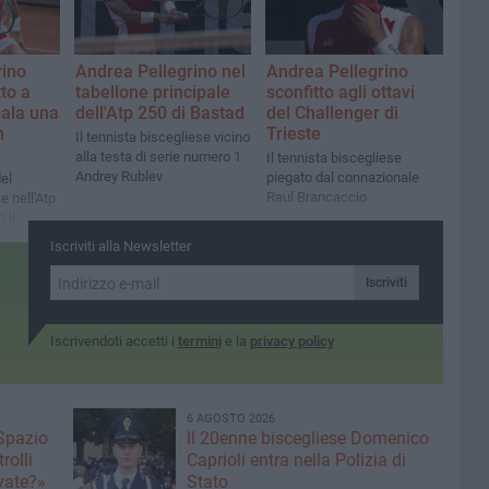
rino
Andrea Pellegrino nel
Andrea Pellegrino
to a
tabellone principale
sconfitto agli ottavi
gala una
dell'Atp 250 di Bastad
del Challenger di
n
Trieste
Il tennista biscegliese vicino
alla testa di serie numero 1
Il tennista biscegliese
Andrey Rublev
piegato dal connazionale
el
Raul Brancaccio
e nell'Atp
 il
 Kjaer
Iscriviti alla Newsletter
Iscriviti
Iscrivendoti accetti i
termini
e la
privacy policy
6 AGOSTO 2026
 Spazio
Il 20enne biscegliese Domenico
rolli
Caprioli entra nella Polizia di
ivate?»
Stato