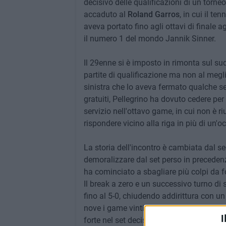
decisivo delle qualificazioni di un torneo
accaduto al
Roland Garros
, in cui il t
aveva portato fino agli ottavi di finale ag
il numero 1 del mondo Jannik Sinner.
Il 29enne si è imposto in rimonta sul sud
partite di qualificazione ma non al megl
sinistra che lo aveva fermato qualche s
gratuiti, Pellegrino ha dovuto cedere per 
servizio nell'ottavo game, in cui non è ri
rispondere vicino alla riga in più di un'o
La storia dell'incontro è cambiata dal se
demoralizzare dal set perso in precedenza 
ha cominciato a sbagliare più colpi da 
Il break a zero e un successivo turno di 
fino al 5-0, chiudendo addirittura con un 
nove i game vinti consecutivamente dall
I
forte nel set decisivo e a portarsi subito