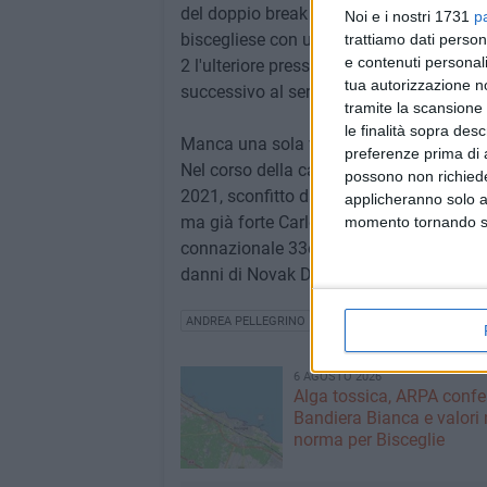
del doppio break e avendo anche a dispo
Noi e i nostri 1731
p
biscegliese con una splendida palla cort
trattiamo dati person
e contenuti personali
2 l'ulteriore pressione in risposta non ha
tua autorizzazione no
successivo al servizio (6-3) in un'ora e 
tramite la scansione 
le finalità sopra des
Manca una sola vittoria ad Andrea Pelleg
preferenze prima di 
Nel corso della carriera si era fermato i
possono non richieder
2021, sconfitto dal francese Barrere, e 
applicheranno solo a
ma già forte Carlos Alcaraz. La sfida d
momento tornando su 
connazionale 33enne Marco Cecchinato, 
danni di Novak Djokovic (era allenato a
ANDREA PELLEGRINO
TENNIS
ROLAND GARROS
6 AGOSTO 2026
Alga tossica, ARPA conf
Bandiera Bianca e valori 
norma per Bisceglie