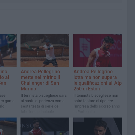
rino
Andrea Pellegrino
Andrea Pellegrino
io al
mette nel mirino il
lotta ma non supera
San
Challenger di San
le qualificazioni all'Atp
Marino
250 di Estoril
iese
Il tennista biscegliese sarà
Il tennista biscegliese non
tro game
ai nastri di partenza come
potrà tentare di ripetere
rlo
sesta testa di serie del
l'impresa dello scorso anno
tabellone principale
in Portogallo