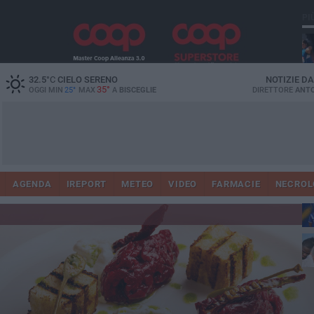
PI
32.5
°C
CIELO SERENO
NOTIZIE D
35°
OGGI MIN
25°
MAX
A
BISCEGLIE
DIRETTORE
ANTO
AGENDA
IREPORT
METEO
VIDEO
FARMACIE
NECROL