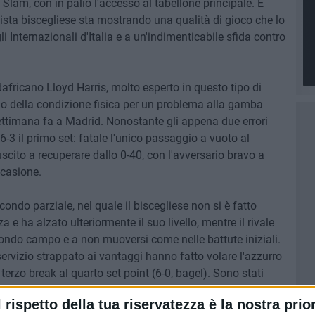
 Slam, con in palio l'accesso al tabellone principale. È
ennista biscegliese sta mostrando una qualità di gioco che lo
li Internazionali d'Italia e a un'indimenticabile sfida contro
africano Lloyd Harris, molto esperto in questo tipo di
io della condizione fisica per un problema alla gamba
ettimana fa a Madrid. Nonostante gli appena due errori
6-3 il primo set: fatale l'unico passaggio a vuoto al
uscito a recuperare dallo 0-40, con l'avversario bravo a
ccasione.
condo parziale, nel quale il biscegliese non si è fatto
e ha alzato ulteriormente il suo livello, mentre il rivale
fondo campo e a non muoversi come nelle battute iniziali.
servizio strappato ai vantaggi hanno fatto volare l'azzurro
terzo break al quarto set point (6-0, bagel). Sono stati
'atleta allenato da coach Andrea Trono, bravo a partire
l rispetto della tua riservatezza è la nostra prior
 sul 3-0. Harris ha provato a reagire, cancellando due palle