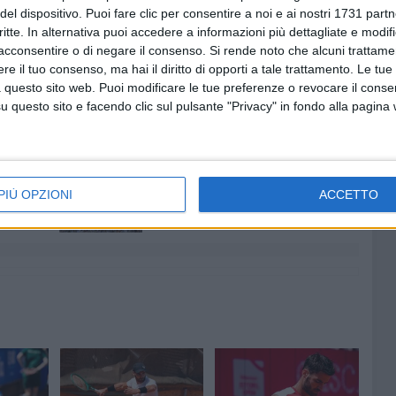
 il francese Hugo Grenier. L'avversario (che predilige il
del dispositivo. Puoi fare clic per consentire a noi e ai nostri 1731 partn
un problema fisico alla gamba sinistra, rimediato alle
critte. In alternativa puoi accedere a informazioni più dettagliate e modif
acconsentire o di negare il consenso.
Si rende noto che alcuni trattamen
essersi ripreso bene in questa prima partita in Francia.
e il tuo consenso, ma hai il diritto di opporti a tale trattamento. Le tue
sivo delle qualificazioni.
 questo sito web. Puoi modificare le tue preferenze o revocare il conse
questo sito e facendo clic sul pulsante "Privacy" in fondo alla pagina
5 AGOSTO 2026
-Marmi:
Agricoltura, al via la raccolta
 e perde
delle segnalazioni di danni
PIÙ OPZIONI
ACCETTO
causati dal maltempo