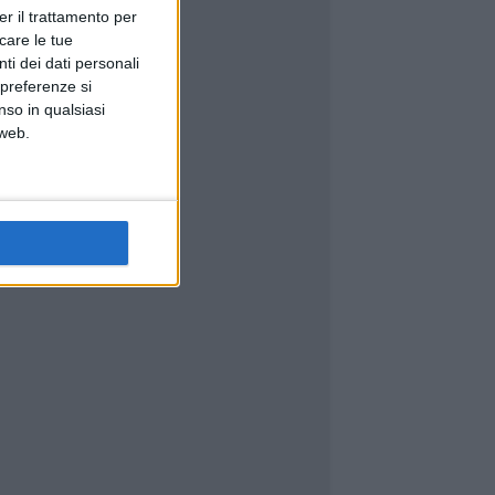
er il trattamento per
icare le tue
ti dei dati personali
 preferenze si
nso in qualsiasi
 web.