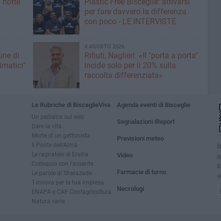
 notte
Plastic Free Bisceglie: attivarsi
per fare davvero la differenza
con poco - LE INTERVISTE
4 AGOSTO 2026
une di
Rifiuti, Naglieri: «Il "porta a porta"
limatici"
incide solo per il 20% sulla
raccolta differenziata»
Le Rubriche di BisceglieViva
Agenda eventi di Bisceglie
Un pediatra sul web
Segnalazioni iReport
Dare la vita
Morte di un gettonista
Previsioni meteo
Il Ponte dell'Almà
I
Le ragnatele di Ersilia
Video
R
Colloquio con l'assente
B
Farmacie di turno
Le parole di Sherazade
a
T-innova per la tua impresa
Necrologi
ENAPA e CAF Confagricoltura
Natura varia