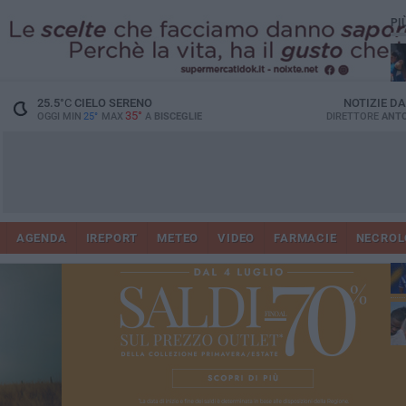
PI
25.5
°C
CIELO SERENO
NOTIZIE D
35°
OGGI MIN
25°
MAX
A
BISCEGLIE
DIRETTORE
ANTO
AGENDA
IREPORT
METEO
VIDEO
FARMACIE
NECROL