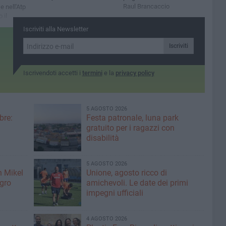
Raul Brancaccio
e nell'Atp
 il
 Kjaer
Iscriviti alla Newsletter
Iscriviti
Iscrivendoti accetti i
termini
e la
privacy policy
5 AGOSTO 2026
bre:
Festa patronale, luna park
gratuito per i ragazzi con
disabilità
5 AGOSTO 2026
n Mikel
Unione, agosto ricco di
igro
amichevoli. Le date dei primi
impegni ufficiali
4 AGOSTO 2026