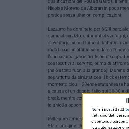
qualificazioni del Roland Garros. Il tenn
Nicolas Moreno de Alboran in poco meno 
pratica senza ulteriori complicazioni.
L'azzurro ha dominato per 6-2 il parzia
game al servizio, entrambi ai vantaggi, 
ai vantaggi solo il turno di battuta inizia
match con un'ottima solidità da fondo 
l'undicesimo game per le prime opportuni
consecutivi al servizio, prima di affront
(ne è uscito fuori alla grande). Moreno 
soprattutto da sinistra con il kick estern
momento clou il 28enne statunitense ha s
a causa di un doppio fallo sul 30-30 e di
break, mentre cercava di prendere la via d
I
la ghiotta opportunità e ha messo la parol
Noi e i nostri 1731
p
trattiamo dati person
Pellegrino tornerà in campo mercoledì 20
e contenuti personali
Slam parigino: di fronte troverà il sudaf
tua autorizzazione no