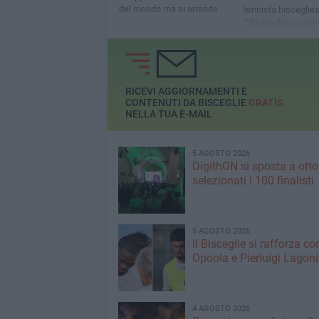
del mondo ma si arrende
tennista bisceglies
250 svedese contro
giovane norvegese
RICEVI AGGIORNAMENTI E
CONTENUTI DA BISCEGLIE
GRATIS
NELLA TUA E-MAIL
5 AGOSTO 2026
DigithON si sposta a otto
selezionati i 100 finalisti
5 AGOSTO 2026
Il Bisceglie si rafforza co
Opoola e Pierluigi Lagon
4 AGOSTO 2026