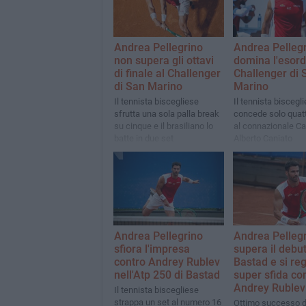
Andrea Pellegrino
Andrea Pelleg
non supera gli ottavi
domina l'esord
di finale al Challenger
Challenger di 
di San Marino
Marino
Il tennista biscegliese
Il tennista biscegl
sfrutta una sola palla break
concede solo quat
su cinque e il brasiliano lo
al connazionale Ca
batte in due set
Alberto Caniato
Andrea Pellegrino
Andrea Pelleg
sfiora l'impresa
supera il debut
contro Andrey Rublev
Bastad e si re
nell'Atp 250 di Bastad
super sfida co
Andrey Rublev
Il tennista biscegliese
strappa un set al numero 16
Ottimo successo d