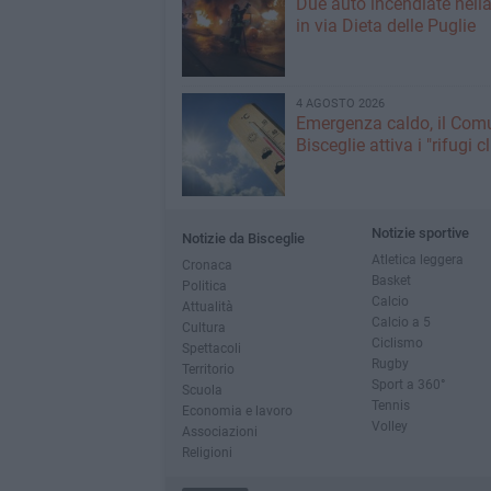
Due auto incendiate nella
in via Dieta delle Puglie
4 AGOSTO 2026
Emergenza caldo, il Com
Bisceglie attiva i "rifugi c
Notizie sportive
Notizie da Bisceglie
Atletica leggera
Cronaca
Basket
Politica
Calcio
Attualità
Calcio a 5
Cultura
Ciclismo
Spettacoli
Rugby
Territorio
Sport a 360°
Scuola
Tennis
Economia e lavoro
Volley
Associazioni
Religioni