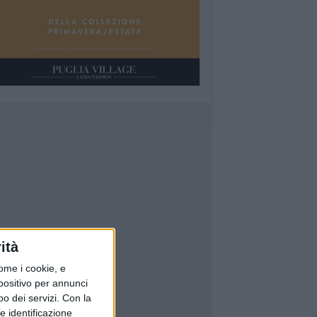
ità
ome i cookie, e
spositivo per annunci
o dei servizi.
Con la
e identificazione