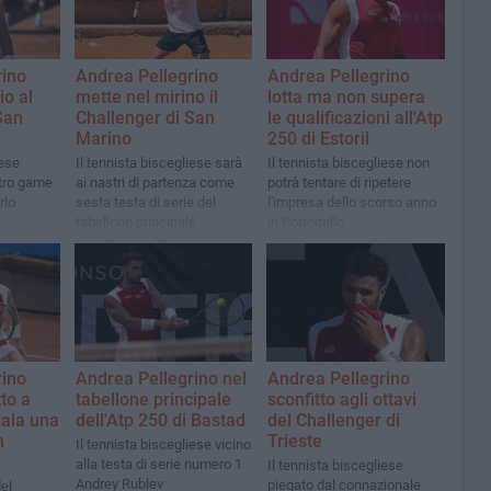
rino
Andrea Pellegrino
Andrea Pellegrino
io al
mette nel mirino il
lotta ma non supera
San
Challenger di San
le qualificazioni all'Atp
Marino
250 di Estoril
iese
Il tennista biscegliese sarà
Il tennista biscegliese non
tro game
ai nastri di partenza come
potrà tentare di ripetere
rlo
sesta testa di serie del
l'impresa dello scorso anno
tabellone principale
in Portogallo
rino
Andrea Pellegrino nel
Andrea Pellegrino
to a
tabellone principale
sconfitto agli ottavi
gala una
dell'Atp 250 di Bastad
del Challenger di
n
Trieste
Il tennista biscegliese vicino
alla testa di serie numero 1
Il tennista biscegliese
Andrey Rublev
piegato dal connazionale
el