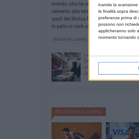
mondo, che ha sconfitto con un doppio 6-3
tramite la scansione 
cemento alla terra battuta) è reduce da 
le finalità sopra des
preferenze prima di 
quali del Mutua Madrid Open, ma sembra 
possono non richieder
In palio ci sarà un pass per il round deci
applicheranno solo a
momento tornando su 
ANDREA PELLEGRINO
TENNIS
ROLAND GARROS
5 AGOSTO 2026
Dramma alla spiaggia Bi
un anziano ha un malore
la vita
Altri contenuti a tema