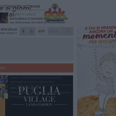
Ù LETTI QUESTA SETTIMANA
VENERDÌ 31 LUGLIO
Anna Musci e Carmelo Musci convocati
per gli Europei assoluti di Birmingham
A
BISCEGLIE
LUNEDÌ 3 AGOSTO
APP
Simone Franceschi, una solida certezza
NIO QUINTO
per la Star Volley Bisceglie
LUNEDÌ 3 AGOSTO
Unione, innesto per le corsie offensive:
ecco Marco Antonio Ferretti
MARTEDÌ 4 AGOSTO
Unione, in difesa arriva Francesco Lorusso
OGI
SABATO 1 AGOSTO
Unione, Michelangelo Lamanuzzi si
aggiunge al reparto dei portieri
MERCOLEDÌ 5 AGOSTO
Il Bisceglie si rafforza con Mikel Opoola e
Pierluigi Lagonigro