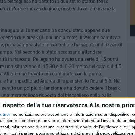
ista biscegliese ha battuto in due set lo statunitense
di un'ora e mezza di gioco, riuscendo ad archiviare la
le inaugurale: l'americano ha conquistato appena due
cedendo due break (di cui uno a zero). Il 29enne ha difeso
le, poi è sempre stato in controllo e ha saputo indirizzare il
campo. Nel secondo è stato necessario attendere
tà in risposta: Pellegrino ha avuto una serie di 15 punti
are una situazione di 15-30 e di 0-30 molto delicata sul 4-5
de Alboran ha trovato più continuità con la prima,
o, e ha impedito ad Andrea di impensierirlo fino al 5-5. Nel
entito un po' più di tensione e ha dovuto cedere il break
 una meravigliosa risposta del biscegliese sulla palla
ella rete per una volée. Avanti 6-5, l'azzurro non ha fallito
l rispetto della tua riservatezza è la nostra prior
e fine all'incontro (7-5).
artner
memorizziamo e/o accediamo a informazioni su un dispositivo, c
ali, come identificatori univoci e informazioni standard inviate da un di
 maggio per il secondo turno di qualificazione nello
zzati, misurazione di annunci e contenuti, analisi dell'audience e svilupp
ricano Lloyd Harris, numero 31 del tabellone e 144 del
i e i nostri partner possiamo utilizzare dati precisi di geolocalizzazione 