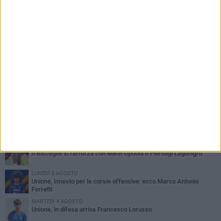
PIÙ LETTI QUESTA SETTIMANA
LUNEDÌ 3 AGOSTO
Simone Franceschi, una solida certezza per la Star Volley
Bisceglie
MERCOLEDÌ 5 AGOSTO
Il Bisceglie si rafforza con Mikel Opoola e Pierluigi Lagonigro
LUNEDÌ 3 AGOSTO
Unione, innesto per le corsie offensive: ecco Marco Antonio
Ferretti
MARTEDÌ 4 AGOSTO
Unione, in difesa arriva Francesco Lorusso