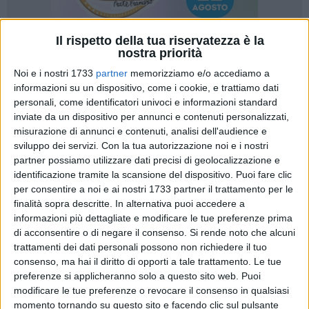
Il rispetto della tua riservatezza è la
nostra priorità
69
Noi e i nostri 1733
partner
memorizziamo e/o accediamo a
informazioni su un dispositivo, come i cookie, e trattiamo dati
personali, come identificatori univoci e informazioni standard
inviate da un dispositivo per annunci e contenuti personalizzati,
La seconda edizione della "Io Corro con Te… e per Te" 2025
misurazione di annunci e contenuti, analisi dell'audience e
di sabato 10 maggio vedrà la partecipazione di
Annalisa
sviluppo dei servizi.
Con la tua autorizzazione noi e i nostri
Minetti
quale
madrina
d'eccezione
.
La nota artista milanese
partner possiamo utilizzare dati precisi di geolocalizzazione e
sarà protagonista dell'evento di corsa dedicato a persone
identificazione tramite la scansione del dispositivo. Puoi fare clic
per consentire a noi e ai nostri 1733 partner il trattamento per le
ipovedenti e non vedenti organizzato dalla Bisceglie
finalità sopra descritte. In alternativa puoi accedere a
Running. Una personalità di spicco, quella di Annalisa, che
informazioni più dettagliate e modificare le tue preferenze prima
ha abbattuto tutte le barriere della disabilità, diventando
di acconsentire o di negare il consenso.
Si rende noto che alcuni
simbolo dell'inclusione e della vitalità.
trattamenti dei dati personali possono non richiedere il tuo
consenso, ma hai il diritto di opporti a tale trattamento. Le tue
Annalisa Minetti non poteva che sposare con entusiasmo
preferenze si applicheranno solo a questo sito web. Puoi
l'obiettivo della "Io Corro con Te… e per Te"; lei che scoprì a
modificare le tue preferenze o revocare il consenso in qualsiasi
momento tornando su questo sito e facendo clic sul pulsante
18 anni di soffrire di retinite pigmentosa e degenerazione