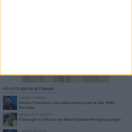
PIÙ LETTI QUESTA SETTIMANA
LUNEDÌ 3 AGOSTO
Simone Franceschi, una solida certezza per la Star Volley
Bisceglie
MERCOLEDÌ 5 AGOSTO
Il Bisceglie si rafforza con Mikel Opoola e Pierluigi Lagonigro
LUNEDÌ 3 AGOSTO