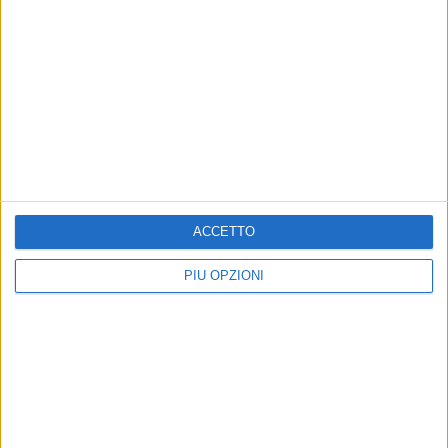
ACCETTO
PIÙ OPZIONI
Altri contenuti a tema