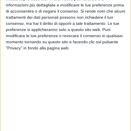
rara bellezza a livello di tornei Challenger.
informazioni più dettagliate e modificare le tue preferenze prima
di acconsentire o di negare il consenso.
Si rende noto che alcuni
Alla fine l'ha spuntata Andrea Pellegrino, prendendosi così
trattamenti dei dati personali possono non richiedere il tuo
una bella rivincita su Travaglia, che meno di due mesi fà lo
consenso, ma hai il diritto di opporti a tale trattamento. Le tue
aveva eliminato ai quarti di finale del Challenger di Modena.
preferenze si applicheranno solo a questo sito web. Puoi
modificare le tue preferenze o revocare il consenso in qualsiasi
momento tornando su questo sito e facendo clic sul pulsante
Una vittoria, quella di Pellegrino, figlia anche della grande
"Privacy" in fondo alla pagina web.
determinazione messa in mostra soprattutto all'inizio del
terzo e decisivo set, quando tutto lasciava pensare a
un'inerzia del match favorevole a Travaglia, il quale aveva
chiuso decisamente meglio la seconda partita.
Ma veniamo ora alle note di cronaca di questa bellissima e
tiratissima semifinale.
Il primo set ha inizio con un Andrea Pellegrino quanto mai
sugli scudi. Il biscegliese si porta infatti subito sul parziale di
due giochi a zero, sciorinando forse il suo più bel tennis visto
quest'anno, con una varietà e una precisione di colpi tale da