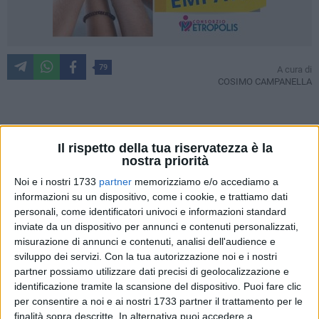
79
A cura di
COSIMO CAMPANELLA
Dopo quasi tre ore di splendide emozioni e di grande tennis,
Il rispetto della tua riservatezza è la
Andrea Pellegrino batte in tre set (7-6 3-6 6-4) Stefano
nostra priorità
Travaglia e conquista la sua terza finale stagionale dopo
Noi e i nostri 1733
partner
memorizziamo e/o accediamo a
quelle di Cascais e Perugia.
informazioni su un dispositivo, come i cookie, e trattiamo dati
personali, come identificatori univoci e informazioni standard
Grandissima partita quella di Andrea Pellegrino, ma grande
inviate da un dispositivo per annunci e contenuti personalizzati,
partita anche da parte di Stefano Travaglia, che con
misurazione di annunci e contenuti, analisi dell'audience e
Pellegrino ha dato vita a quella che sicuramente è stata la
sviluppo dei servizi.
Con la tua autorizzazione noi e i nostri
più bella partita del torneo genovese, con entrambi i
partner possiamo utilizzare dati precisi di geolocalizzazione e
identificazione tramite la scansione del dispositivo. Puoi fare clic
contendenti che tennisticamente se le sono date di santa
per consentire a noi e ai nostri 1733 partner il trattamento per le
ragione a suon di colpi d'alta classe, e con alcuni scambi di
finalità sopra descritte. In alternativa puoi accedere a