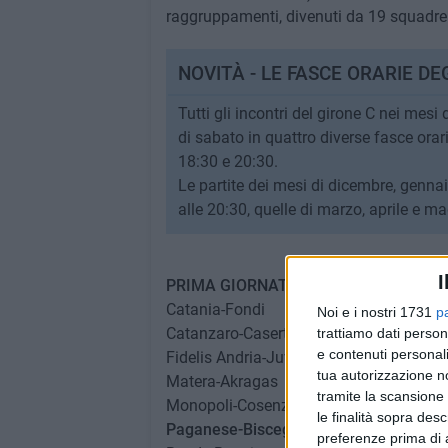
raggruppamenti, divenuti da 19 squadre
NOVITÀ - LE FASCE ORARIE DE
Tutti gli incontri del girone C nei mes
di sabato in quattro diverse fasce orari
18:30 e 20:30.
Le partite dei mesi di dicembre, genna
alle 20:30, quelle di marzo, aprile e 
I
PRIMA GIORNATA
Catania-Fondi
Noi e i nostri 1731
p
Catanzaro-Casertana
trattiamo dati person
e contenuti personali
Fidelis Andria-Juve Stabia
tua autorizzazione no
Matera-Akragas
tramite la scansione 
Monopoli-Cosenza
le finalità sopra des
Paganese-Bisceglie
preferenze prima di 