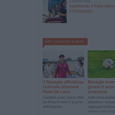
6 AGOSTO 2026
Aspettando il Palio della 
il Fantapalio
Altri contenuti a tema
Il Bisceglie ufficializza
Bisceglie inser
l'estremo difensore
girone H: ecco 
Paolo De Lucci
avversarie
Il portiere under classe 2006
Sette derby puglies
ha difeso in Serie D la porta
attendono i nerazzu
dell'Heraclea
raggruppamento a
lucane e otto cam