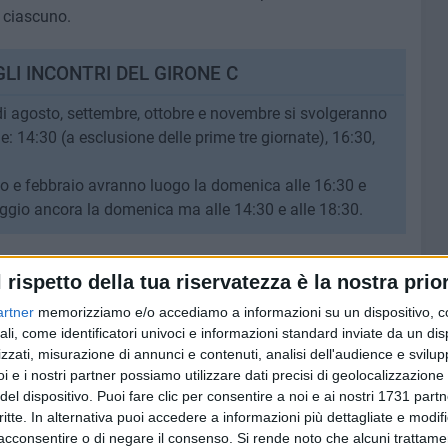
 ciascuno.
GLI INCONTRI DEL GIRONE C
i di agosto, settembre, ottobre e novembre si svolgeranno
e: 14:30 (a esclusione delle prime tre giornate), 16:30,
io e febbraio avranno luogo la domenica alle 16:30 e
maggio ancora la domenica ma alle 14:30 e alle 18:30.
l rispetto della tua riservatezza è la nostra prior
artner
memorizziamo e/o accediamo a informazioni su un dispositivo, c
ali, come identificatori univoci e informazioni standard inviate da un di
zzati, misurazione di annunci e contenuti, analisi dell'audience e svilupp
i e i nostri partner possiamo utilizzare dati precisi di geolocalizzazione 
del dispositivo. Puoi fare clic per consentire a noi e ai nostri 1731 partn
critte. In alternativa puoi accedere a informazioni più dettagliate e modif
acconsentire o di negare il consenso.
Si rende noto che alcuni trattamen