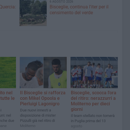
6 AGOSTO 2026
Quercia:
Bisceglie, continua l'iter per il
censimento del verde
ito nel
Il Bisceglie si rafforza
Bisceglie, scocca l'ora
tutte le
con Mikel Opoola e
del ritiro: nerazzurri a
Pierluigi Lagonigro
Moliterno per dieci
giorni
i
Due nuovi innesti a
rri: nel
disposizione di mister
Il team stellato non tornerà
nche due
Pizzulli già nel ritiro di
in Puglia prima del 13
pane
Moliterno
agosto