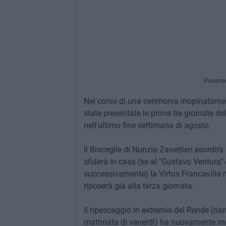
Powere
Nel corso di una cerimonia inopinatame
state presentate le prime tre giornate de
nell'ultimo fine settimana di agosto.
Il Bisceglie di Nunzio Zavettieri esord
sfiderà in casa (se al "Gustavo Ventura" o
successivamente) la Virtus Francavilla 
riposerà già alla terza giornata.
Il ripescaggio in extremis del Rende (ria
mattinata di venerdì) ha nuovamente mod