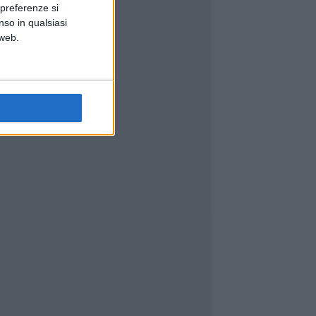
 preferenze si
nso in qualsiasi
 web.