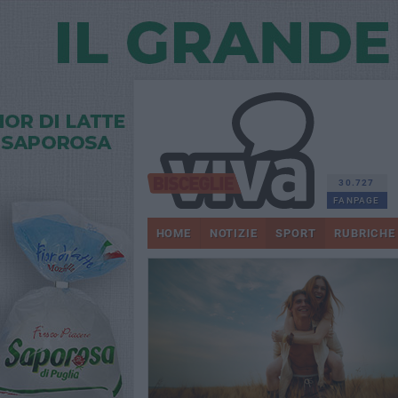
30.727
FANPAGE
HOME
NOTIZIE
SPORT
RUBRICHE