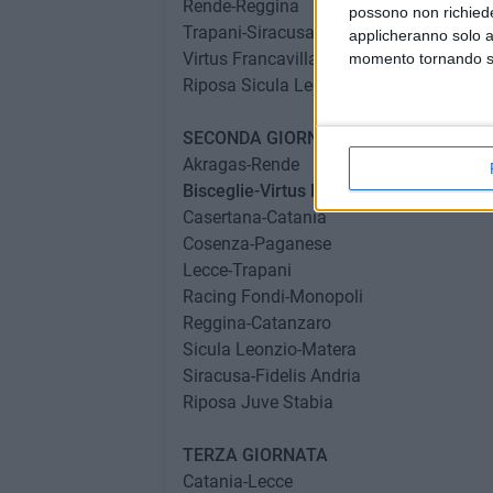
Rende-Reggina
possono non richieder
Trapani-Siracusa
applicheranno solo a
Virtus Francavilla-Lecce
momento tornando su 
Riposa Sicula Leonzio
SECONDA GIORNATA
Akragas-Rende
Bisceglie-Virtus Francavilla
Casertana-Catania
Cosenza-Paganese
Lecce-Trapani
Racing Fondi-Monopoli
Reggina-Catanzaro
Sicula Leonzio-Matera
Siracusa-Fidelis Andria
Riposa Juve Stabia
TERZA GIORNATA
Catania-Lecce