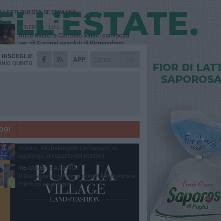
Ù LETTI QUESTA SETTIMANA
VENERDÌ 31 LUGLIO
Anna Musci e Carmelo Musci convocati
per gli Europei assoluti di Birmingham
A
BISCEGLIE
LUNEDÌ 3 AGOSTO
APP
Simone Franceschi, una solida certezza
NIO QUINTO
per la Star Volley Bisceglie
LUNEDÌ 3 AGOSTO
Unione, innesto per le corsie offensive:
ecco Marco Antonio Ferretti
MARTEDÌ 4 AGOSTO
Unione, in difesa arriva Francesco Lorusso
OGI
SABATO 1 AGOSTO
Unione, Michelangelo Lamanuzzi si
aggiunge al reparto dei portieri
MERCOLEDÌ 5 AGOSTO
Il Bisceglie si rafforza con Mikel Opoola e
Pierluigi Lagonigro