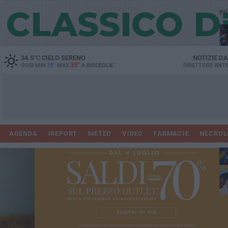
PI
34.5
°C
CIELO SERENO
NOTIZIE D
35°
OGGI MIN
25°
MAX
A
BISCEGLIE
DIRETTORE
ANTO
AGENDA
IREPORT
METEO
VIDEO
FARMACIE
NECROL