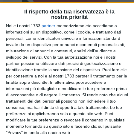
Il rispetto della tua riservatezza è la
nostra priorità
2
Noi e i nostri 1733
partner
memorizziamo e/o accediamo a
informazioni su un dispositivo, come i cookie, e trattiamo dati
personali, come identificatori univoci e informazioni standard
Settimo appuntamento stagionale con il campionato di Serie
inviate da un dispositivo per annunci e contenuti personalizzati,
A femminile, girone 3, per il Bisceglie Rugby che domenica
misurazione di annunci e contenuti, analisi dell'audience e
sviluppo dei servizi.
Con la tua autorizzazione noi e i nostri
15 febbraio, ore 10:30, ospita la capolista Scandicci.
partner possiamo utilizzare dati precisi di geolocalizzazione e
identificazione tramite la scansione del dispositivo. Puoi fare clic
Dopo la bella vittoria in terra siciliana le "bees" hanno
per consentire a noi e ai nostri 1733 partner il trattamento per le
inanellato due ko che sicuramente hanno inciso sul morale
finalità sopra descritte. In alternativa puoi accedere a
della truppa, «La vittoria è stata una grande dimostrazione di
informazioni più dettagliate e modificare le tue preferenze prima
carattere e ci ha dato fiducia nei nostri mezzi – esordisce
di acconsentire o di negare il consenso.
Si rende noto che alcuni
Daria Di Leo
. Il percorso che stiamo facendo va nella
trattamenti dei dati personali possono non richiedere il tuo
consenso, ma hai il diritto di opporti a tale trattamento. Le tue
direzione giusta, ma è anche vero che il campionato è molto
preferenze si applicheranno solo a questo sito web. Puoi
competitivo e affrontiamo squadre con giocatrici di grande
modificare le tue preferenze o revocare il consenso in qualsiasi
esperienza. È un momento della stagione impegnativo, che
momento tornando su questo sito e facendo clic sul pulsante
mette alla prova la nostra resilienza: stiamo affrontando un
"Privacy" in fondo alla pagina web.