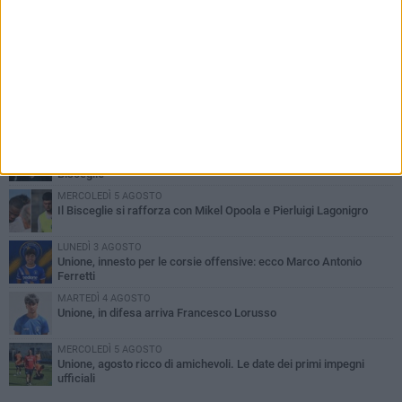
PIÙ LETTI QUESTA SETTIMANA
GIOVEDÌ 6 AGOSTO
Bisceglie inserito nel girone H: ecco tutte le avversarie
LUNEDÌ 3 AGOSTO
Simone Franceschi, una solida certezza per la Star Volley
Bisceglie
MERCOLEDÌ 5 AGOSTO
Il Bisceglie si rafforza con Mikel Opoola e Pierluigi Lagonigro
LUNEDÌ 3 AGOSTO
Unione, innesto per le corsie offensive: ecco Marco Antonio
Ferretti
MARTEDÌ 4 AGOSTO
Unione, in difesa arriva Francesco Lorusso
MERCOLEDÌ 5 AGOSTO
Unione, agosto ricco di amichevoli. Le date dei primi impegni
ufficiali