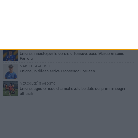
Bisceglie inserito nel girone H: ecco tutte le avversarie
LUNEDÌ 3 AGOSTO
Simone Franceschi, una solida certezza per la Star Volley
Bisceglie
MERCOLEDÌ 5 AGOSTO
Il Bisceglie si rafforza con Mikel Opoola e Pierluigi Lagonigro
LUNEDÌ 3 AGOSTO
Unione, innesto per le corsie offensive: ecco Marco Antonio
Ferretti
MARTEDÌ 4 AGOSTO
Unione, in difesa arriva Francesco Lorusso
MERCOLEDÌ 5 AGOSTO
Unione, agosto ricco di amichevoli. Le date dei primi impegni
ufficiali