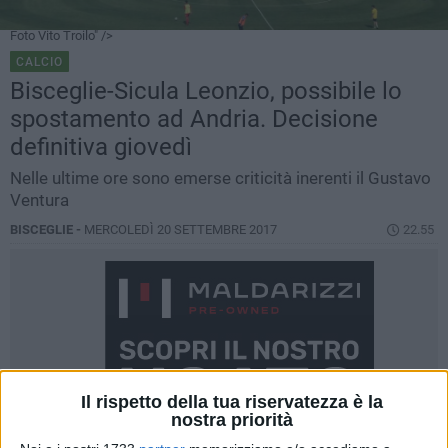
Foto Vito Troilo" />
CALCIO
Bisceglie-Sicula Leonzio, possibile lo
spostamento ad Andria. Decisione
definitiva giovedì
Nelle ultime ore sono emerse criticità inerenti il Gustavo
Ventura
BISCEGLIE -
MERCOLEDÌ 20 SETTEMBRE 2017
22.55
Il rispetto della tua riservatezza è la
nostra priorità