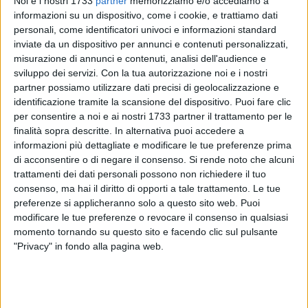
Noi e i nostri 1733
partner
memorizziamo e/o accediamo a
informazioni su un dispositivo, come i cookie, e trattiamo dati
personali, come identificatori univoci e informazioni standard
inviate da un dispositivo per annunci e contenuti personalizzati,
misurazione di annunci e contenuti, analisi dell'audience e
8
sviluppo dei servizi.
Con la tua autorizzazione noi e i nostri
A cura di
VITO TROILO
partner possiamo utilizzare dati precisi di geolocalizzazione e
identificazione tramite la scansione del dispositivo. Puoi fare clic
per consentire a noi e ai nostri 1733 partner il trattamento per le
finalità sopra descritte. In alternativa puoi accedere a
La sfida tra Bisceglie e Sicula Leonzio, valida per la quinta
informazioni più dettagliate e modificare le tue preferenze prima
giornata d'andata nel girone C del torneo di Serie C e in
di acconsentire o di negare il consenso.
Si rende noto che alcuni
programma sabato 23 settembr con fischio d'inizio fissato
trattamenti dei dati personali possono non richiedere il tuo
per le ore 16:30, potrebbe essere disputata in altro impianto
consenso, ma hai il diritto di opporti a tale trattamento. Le tue
rispetto al "Gustavo Ventura".
Nelle ultime ore
sono emerse
preferenze si applicheranno solo a questo sito web. Puoi
modificare le tue preferenze o revocare il consenso in qualsiasi
alcune criticità riguardanti la struttura di carrara Salsello, già
momento tornando su questo sito e facendo clic sul pulsante
omologata per gli incontri del terzo campionato
"Privacy" in fondo alla pagina web.
professionistico, due dei quali (con Virtus Francavilla e
Catanzaro) si sono regolarmente svolti.
Nel caso in cui, nella giornata di giovedì, le autorità