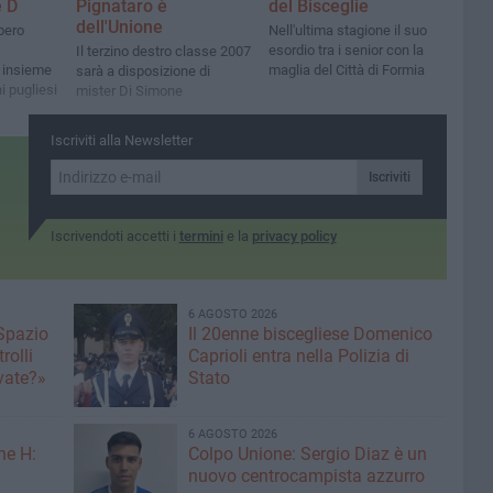
e D
Pignataro è
del Bisceglie
dell'Unione
bero
Nell'ultima stagione il suo
esordio tra i senior con la
Il terzino destro classe 2007
 insieme
maglia del Città di Formia
sarà a disposizione di
i pugliesi
mister Di Simone
Iscriviti alla Newsletter
Iscriviti
Iscrivendoti accetti i
termini
e la
privacy policy
6 AGOSTO 2026
 Spazio
Il 20enne biscegliese Domenico
rolli
Caprioli entra nella Polizia di
ivate?»
Stato
6 AGOSTO 2026
ne H:
Colpo Unione: Sergio Diaz è un
nuovo centrocampista azzurro