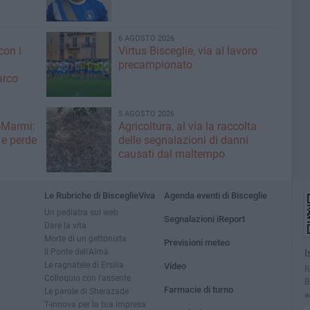
6 AGOSTO 2026
con i
Virtus Bisceglie, via al lavoro
precampionato
arco
5 AGOSTO 2026
-Marmi:
Agricoltura, al via la raccolta
 e perde
delle segnalazioni di danni
causati dal maltempo
Le Rubriche di BisceglieViva
Agenda eventi di Bisceglie
Un pediatra sul web
Segnalazioni iReport
Dare la vita
Morte di un gettonista
Previsioni meteo
Il Ponte dell'Almà
I
Le ragnatele di Ersilia
Video
R
Colloquio con l'assente
B
Farmacie di turno
Le parole di Sherazade
a
T-innova per la tua impresa