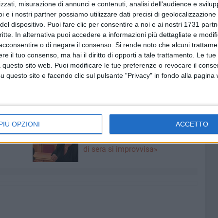
zzati, misurazione di annunci e contenuti, analisi dell'audience e svilupp
i e i nostri partner possiamo utilizzare dati precisi di geolocalizzazione 
del dispositivo. Puoi fare clic per consentire a noi e ai nostri 1731 partn
critte. In alternativa puoi accedere a informazioni più dettagliate e modif
acconsentire o di negare il consenso.
Si rende noto che alcuni trattamen
e il tuo consenso, ma hai il diritto di opporti a tale trattamento. Le tue
 questo sito web. Puoi modificare le tue preferenze o revocare il conse
questo sito e facendo clic sul pulsante "Privacy" in fondo alla pagina
6 AGOSTO 2026
PIÙ OPZIONI
ACCETTO
erma
Preziosa: «I mercati sono
nella
abbandonati: di giorno si sviene,
di sera si improvvisa»