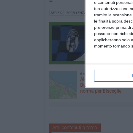
D.
e contenuti personali
tua autorizzazione no
SERIE D
ECCELLENZA
tramite la scansione 
le finalità sopra des
preferenze prima di 
Bisceglie calcio
possono non richieder
Tutti i contenuti
applicheranno solo a
2588 CONTENUTI
momento tornando su 
6 AGOSTO 2026
Alga tossica, ARPA conf
Bandiera Bianca e valori 
norma per Bisceglie
Altri contenuti a tema