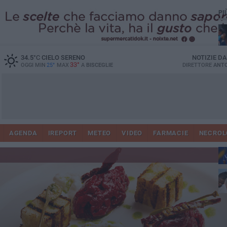
PI
34.5
°C
CIELO SERENO
NOTIZIE D
33°
OGGI MIN
25°
MAX
A
BISCEGLIE
DIRETTORE
ANTO
AGENDA
IREPORT
METEO
VIDEO
FARMACIE
NECROL