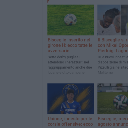
Bisceglie inserito nel
Il Bisceglie si 
girone H: ecco tutte le
con Mikel Opo
avversarie
Pierluigi Lago
Sette derby pugliesi
Due nuovi innesti 
attendono i nerazzurri: nel
disposizione di mis
raggruppamento anche due
Pizzulli già nel ritiro
lucane e otto campane
Moliterno
Unione, innesto per le
Bisceglie, mer
corsie offensive: ecco
agosto annuncia