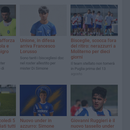
rafforza
Unione, in difesa
Bisceglie, scocca l'ora
ola e
arriva Francesco
del ritiro: nerazzurri a
nigro
Lorusso
Moliterno per dieci
giorni
a
Sono tanti i biscegliesi doc
ter
nel roster allestito per
Il team stellato non tornerà
 di
mister Di Simone
in Puglia prima del 13
agosto
coledì 5
Nuovo under in
Giovanni Ruggieri è il
ti tutti
azzurro: Simone
nuovo tassello under