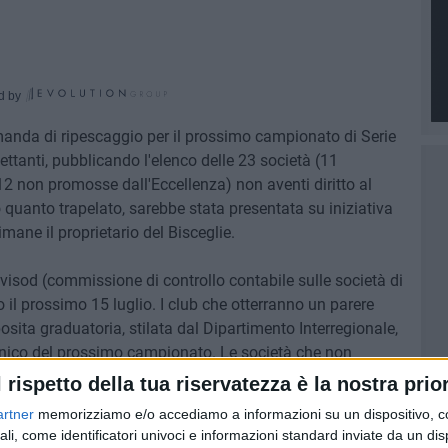
d by
manda di ripescaggio per il prossimo campionato di Serie
ttanti, pubblicando l'elenco delle 23 società (11
12 non promosse dall'Eccellenza) non aventi diritto al
anto trapelato, sarebbe stata presentata su iniziativa
mane il proprietario del Bisceglie.
isod (commissione di controllo contabile sulle società di
 il prossimo 15 luglio. I club che otterranno un parere
posita graduatoria, stilata dal Dipartimento Interregionale,
anico del prossimo campionato. Le società che non
hiesti potranno presentare ricorso entro le ore 14 del 20
l rispetto della tua riservatezza è la nostra prior
tivato sui ricorsi alla Lega Nazionale Dilettanti entro il
artner
memorizziamo e/o accediamo a informazioni su un dispositivo, c
liese ad aver formulato la richiesta di ripescaggio in Serie
ali, come identificatori univoci e informazioni standard inviate da un di