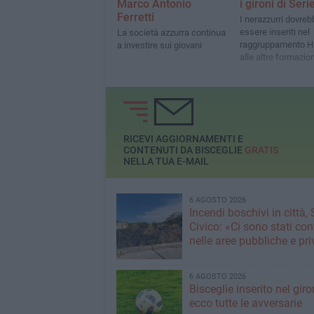
Marco Antonio
i gironi di Seri
Ferretti
I nerazzurri dovreb
essere inseriti nel
La società azzurra continua
raggruppamento H
a investire sui giovani
alle altre formazion
RICEVI AGGIORNAMENTI E
CONTENUTI DA BISCEGLIE
GRATIS
NELLA TUA E-MAIL
6 AGOSTO 2026
Incendi boschivi in città,
Civico: «Ci sono stati cont
nelle aree pubbliche e pr
6 AGOSTO 2026
Bisceglie inserito nel giro
ecco tutte le avversarie