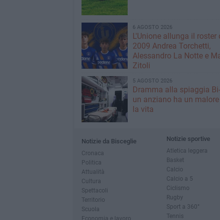
6 AGOSTO 2026
L'Unione allunga il roster 
2009 Andrea Torchetti,
Alessandro La Notte e M
Zitoli
5 AGOSTO 2026
Dramma alla spiaggia Bi
un anziano ha un malore
la vita
Notizie sportive
Notizie da Bisceglie
Atletica leggera
Cronaca
Basket
Politica
Calcio
Attualità
Calcio a 5
Cultura
Ciclismo
Spettacoli
Rugby
Territorio
Sport a 360°
Scuola
Tennis
Economia e lavoro