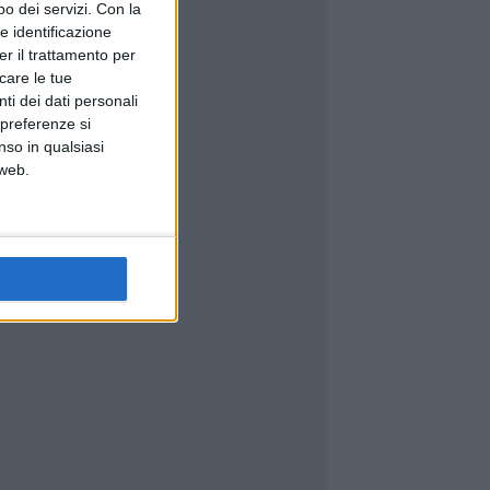
o dei servizi.
Con la
e identificazione
er il trattamento per
icare le tue
ti dei dati personali
 preferenze si
nso in qualsiasi
 web.