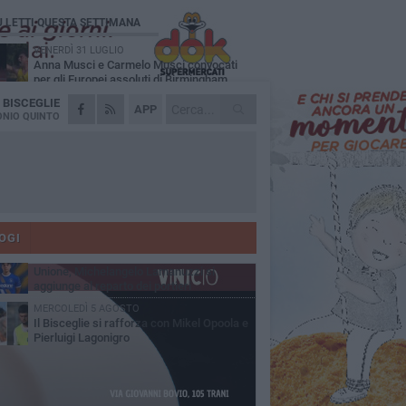
Ù LETTI QUESTA SETTIMANA
VENERDÌ 31 LUGLIO
Anna Musci e Carmelo Musci convocati
per gli Europei assoluti di Birmingham
A
BISCEGLIE
LUNEDÌ 3 AGOSTO
APP
Simone Franceschi, una solida certezza
NIO QUINTO
per la Star Volley Bisceglie
LUNEDÌ 3 AGOSTO
Unione, innesto per le corsie offensive:
ecco Marco Antonio Ferretti
MARTEDÌ 4 AGOSTO
Unione, in difesa arriva Francesco Lorusso
OGI
SABATO 1 AGOSTO
Unione, Michelangelo Lamanuzzi si
aggiunge al reparto dei portieri
MERCOLEDÌ 5 AGOSTO
Il Bisceglie si rafforza con Mikel Opoola e
Pierluigi Lagonigro