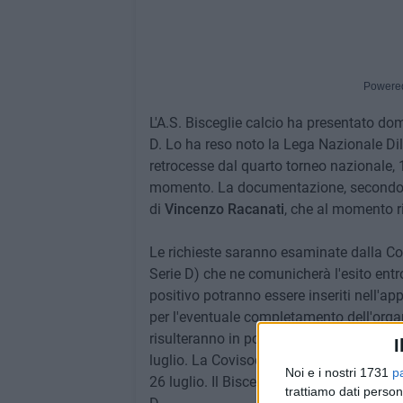
Powere
L'A.S. Bisceglie calcio ha presentato do
D. Lo ha reso noto la Lega Nazionale Dile
retrocesse dal quarto torneo nazionale, 
momento. La documentazione, secondo qu
di
Vincenzo Racanati
, che al momento ri
Le richieste saranno esaminate dalla Cov
Serie D) che ne comunicherà l'esito entro
positivo potranno essere inseriti nell'ap
per l'eventuale completamento dell'org
risulteranno in possesso dei requisiti ric
I
luglio. La Covisod esprimerà un parere mo
Noi e i nostri 1731
p
26 luglio. Il Bisceglie è l'unico club pug
trattiamo dati person