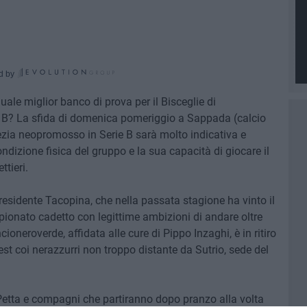
d by
quale miglior banco di prova per il Bisceglie di
 B? La sfida di domenica pomeriggio a Sappada (calcio
enezia neopromosso in Serie B sarà molto indicativa e
ondizione fisica del gruppo e la sua capacità di giocare il
ttieri.
presidente Tacopina, che nella passata stagione ha vinto il
pionato cadetto con legittime ambizioni di andare oltre
neroverde, affidata alle cure di Pippo Inzaghi, è in ritiro
test coi nerazzurri non troppo distante da Sutrio, sede del
Petta e compagni che partiranno dopo pranzo alla volta