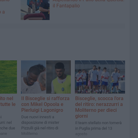
il Fantapalio
o a
ito nel
Il Bisceglie si rafforza
Bisceglie, scocca l'ora
tutte le
con Mikel Opoola e
del ritiro: nerazzurri a
Pierluigi Lagonigro
Moliterno per dieci
giorni
i
Due nuovi innesti a
rri: nel
disposizione di mister
Il team stellato non tornerà
nche due
Pizzulli già nel ritiro di
in Puglia prima del 13
pane
Moliterno
agosto