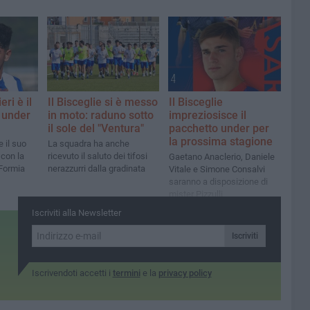
ri è il
Il Bisceglie si è messo
Il Bisceglie
 under
in moto: raduno sotto
impreziosisce il
il sole del "Ventura"
pacchetto under per
la prossima stagione
e il suo
La squadra ha anche
 con la
ricevuto il saluto dei tifosi
Gaetano Anaclerio, Daniele
 Formia
nerazzurri dalla gradinata
Vitale e Simone Consalvi
saranno a disposizione di
mister Pizzulli
Iscriviti alla Newsletter
Iscriviti
Iscrivendoti accetti i
termini
e la
privacy policy