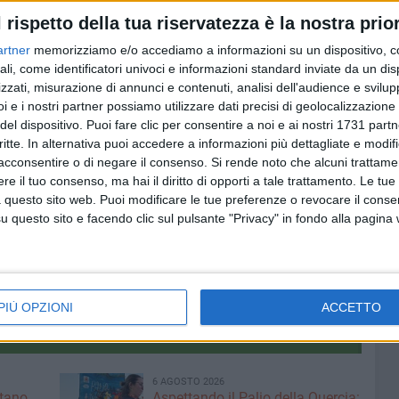
h piuttosto atteso dai sostenitori pugliesi.
l rispetto della tua riservatezza è la nostra prior
artner
memorizziamo e/o accediamo a informazioni su un dispositivo, c
i, lanciata nei giorni scorsi dalla società del
ali, come identificatori univoci e informazioni standard inviate da un di
riguardo il numero di tessere già sottoscritte saranno
zzati, misurazione di annunci e contenuti, analisi dell'audience e svilupp
i e i nostri partner possiamo utilizzare dati precisi di geolocalizzazione 
del dispositivo. Puoi fare clic per consentire a noi e ai nostri 1731 partn
erie C saranno presentati giovedì 10 agosto alle ore
critte. In alternativa puoi accedere a informazioni più dettagliate e modif
acconsentire o di negare il consenso.
Si rende noto che alcuni trattamen
e il tuo consenso, ma hai il diritto di opporti a tale trattamento. Le tue
 questo sito web. Puoi modificare le tue preferenze o revocare il conse
ISCEGLIE-VENEZIA
questo sito e facendo clic sul pulsante "Privacy" in fondo alla pagina
PIÙ OPZIONI
ACCETTO
6 AGOSTO 2026
ntano
Aspettando il Palio della Quercia: