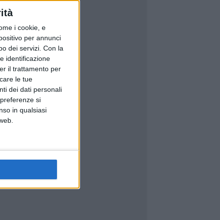
ità
ome i cookie, e
spositivo per annunci
o dei servizi.
Con la
e identificazione
er il trattamento per
icare le tue
ti dei dati personali
 preferenze si
nso in qualsiasi
 web.