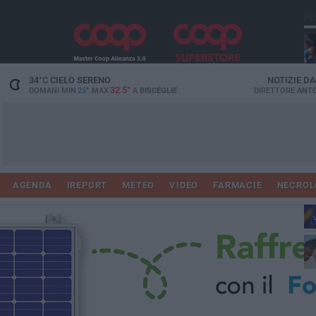
PI
34
°C
CIELO SERENO
NOTIZIE D
32.5°
DOMANI MIN
25°
MAX
A
BISCEGLIE
DIRETTORE
ANTO
AGENDA
IREPORT
METEO
VIDEO
FARMACIE
NECROL