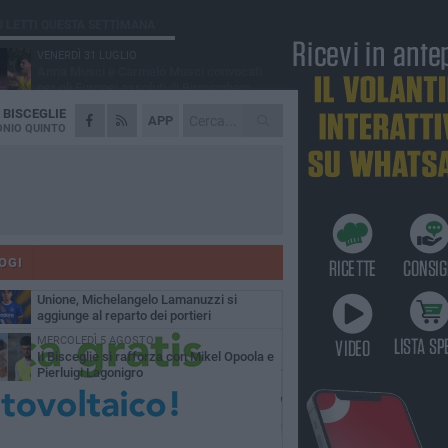
Ù LETTI QUESTA SETTIMANA
VENERDÌ 31 LUGLIO
Anna Musci e Carmelo Musci convocati
per gli Europei assoluti di Birmingham
A
BISCEGLIE
LUNEDÌ 3 AGOSTO
APP
Simone Franceschi, una solida certezza
NIO QUINTO
per la Star Volley Bisceglie
LUNEDÌ 3 AGOSTO
Unione, innesto per le corsie offensive:
ecco Marco Antonio Ferretti
MARTEDÌ 4 AGOSTO
Unione, in difesa arriva Francesco Lorusso
OGI
SABATO 1 AGOSTO
Unione, Michelangelo Lamanuzzi si
aggiunge al reparto dei portieri
MERCOLEDÌ 5 AGOSTO
Il Bisceglie si rafforza con Mikel Opoola e
Pierluigi Lagonigro