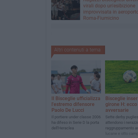
virali dopo un'esibizione
improvvisata in aeroport
Roma-Fiumicino
Altri contenuti a tema
Il Bisceglie ufficializza
Bisceglie inser
l'estremo difensore
girone H: ecco 
Paolo De Lucci
avversarie
Il portiere under classe 2006
Sette derby puglies
ha difeso in Serie D la porta
attendono i nerazzu
dell'Heraclea
raggruppamento a
lucane e otto cam