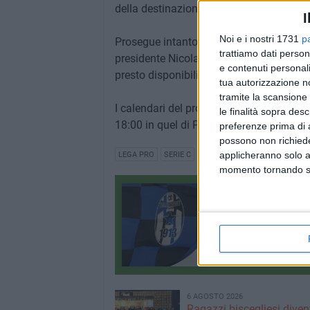
della destinazione in cui si terrà un matc
I
Noi e i nostri 1731
p
Prosegue intanto la campagna abbonament
trattiamo dati person
presidente Nicola Canonico. I primi dati 
e contenuti personali
presto disponibili.
tua autorizzazione no
tramite la scansione 
I calendari del prossimo campionato di S
le finalità sopra des
18:00 in quel di Pescara.
preferenze prima di 
possono non richieder
applicheranno solo a
LEGA PRO
SERIE C
VENEZIA
PIPPO INZAGHI
B
momento tornando su 
Bisceglie calcio
Tutti i contenuti
2589 CONTENUTI
6 AGOSTO 2026
Ragazzi biscegliesi dive