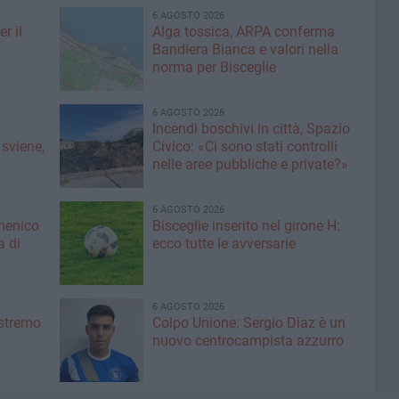
6 AGOSTO 2026
r il
Alga tossica, ARPA conferma
Bandiera Bianca e valori nella
norma per Bisceglie
6 AGOSTO 2026
Incendi boschivi in città, Spazio
 sviene,
Civico: «Ci sono stati controlli
nelle aree pubbliche e private?»
6 AGOSTO 2026
menico
Bisceglie inserito nel girone H:
a di
ecco tutte le avversarie
6 AGOSTO 2026
'estremo
Colpo Unione: Sergio Diaz è un
nuovo centrocampista azzurro