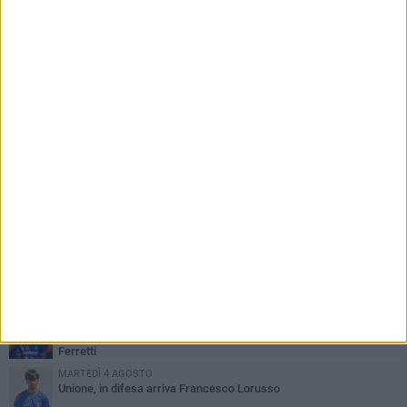
PIÙ LETTI QUESTA SETTIMANA
VENERDÌ 31 LUGLIO
Anna Musci e Carmelo Musci convocati per gli Europei assoluti di
Birmingham
LUNEDÌ 3 AGOSTO
Simone Franceschi, una solida certezza per la Star Volley
Bisceglie
LUNEDÌ 3 AGOSTO
Unione, innesto per le corsie offensive: ecco Marco Antonio
Ferretti
MARTEDÌ 4 AGOSTO
Unione, in difesa arriva Francesco Lorusso