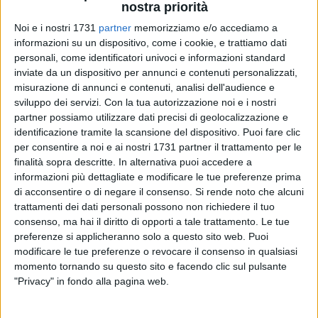
nostra priorità
Noi e i nostri 1731
partner
memorizziamo e/o accediamo a
informazioni su un dispositivo, come i cookie, e trattiamo dati
personali, come identificatori univoci e informazioni standard
8
A cura di
inviate da un dispositivo per annunci e contenuti personalizzati,
VITO TROILO
misurazione di annunci e contenuti, analisi dell'audience e
sviluppo dei servizi.
Con la tua autorizzazione noi e i nostri
partner possiamo utilizzare dati precisi di geolocalizzazione e
identificazione tramite la scansione del dispositivo. Puoi fare clic
Trasferta parzialmente libera per i sostenitori della Virtus
per consentire a noi e ai nostri 1731 partner il trattamento per le
Francavilla a Bisceglie. I tagliandi relativi al settore ospiti del
finalità sopra descritte. In alternativa puoi accedere a
"Gustavo Ventura", validi per assistere al confronto in
informazioni più dettagliate e modificare le tue preferenze prima
calendario sabato 2 settembre con calcio d'inizio fissato per
di acconsentire o di negare il consenso.
Si rende noto che alcuni
le ore 20:30, sono stati resi disponibili attraverso il sito e tutti
trattamenti dei dati personali possono non richiedere il tuo
i punti vendita autorizzati della piattaforma Bookingshow.
consenso, ma hai il diritto di opporti a tale trattamento. Le tue
L'acquisto sarà riservato esclusivamente ai possessori della
preferenze si applicheranno solo a questo sito web. Puoi
modificare le tue preferenze o revocare il consenso in qualsiasi
supporter card, al costo di 15 euro più diritti di prevendita.
momento tornando su questo sito e facendo clic sul pulsante
Prevista una tariffazione ridotta (10 euro più diritti di
"Privacy" in fondo alla pagina web.
prevendita) per le donne e i ragazzi di età compresa fra i 12
e i 17 anni.