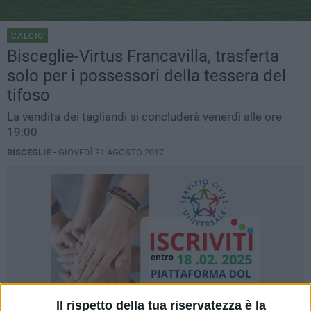
CALCIO
Bisceglie-Virtus Francavilla, trasferta
solo per i possessori della tessera del
tifoso
La vendita dei tagliandi si concluderà venerdì alle ore
19:00
BISCEGLIE -
GIOVEDÌ 31 AGOSTO 2017
Il rispetto della tua riservatezza è la