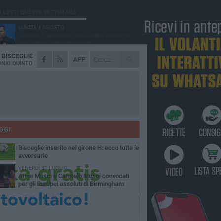
Ù LETTI QUESTA SETTIMANA
LUNEDÌ 3 AGOSTO
Simone Franceschi, una solida certezza
per la Star Volley Bisceglie
A
BISCEGLIE
MERCOLEDÌ 5 AGOSTO
APP
Il Bisceglie si rafforza con Mikel Opoola e
NIO QUINTO
Pierluigi Lagonigro
LUNEDÌ 3 AGOSTO
Unione, innesto per le corsie offensive:
ecco Marco Antonio Ferretti
MARTEDÌ 4 AGOSTO
Unione, in difesa arriva Francesco Lorusso
OGI
GIOVEDÌ 6 AGOSTO
Bisceglie inserito nel girone H: ecco tutte le
avversarie
VENERDÌ 31 LUGLIO
Anna Musci e Carmelo Musci convocati
per gli Europei assoluti di Birmingham