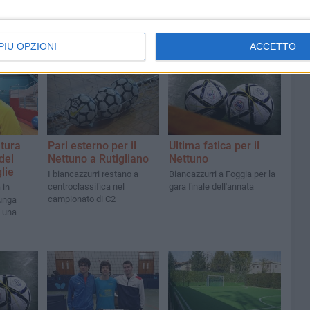
PIÙ OPZIONI
ACCETTO
tura
Pari esterno per il
Ultima fatica per il
del
Nettuno a Rutigliano
Nettuno
lie
I biancazzurri restano a
Biancazzurri a Foggia per la
centroclassifica nel
gara finale dell'annata
 in
campionato di C2
lunga
à una