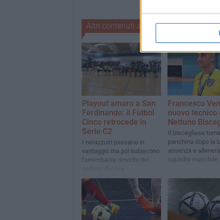
Altri contenuti a tema
Playout amaro a San
Francesco Ven
Ferdinando: il Fùtbol
nuovo tecnico 
Cinco retrocede in
Nettuno Bisceg
Serie C2
Il biscegliese torna
panchina dopo la 
I nerazzurri passano in
assenza e allener
vantaggio ma poi subiscono
squadra maschile
l'arrembante rimonta dei
padroni di casa