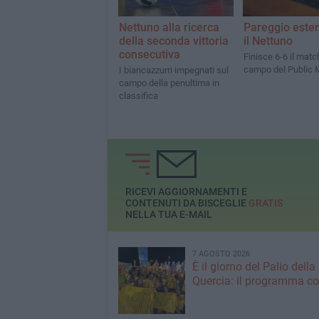
Nettuno alla ricerca
Pareggio este
della seconda vittoria
il Nettuno
consecutiva
Finisce 6-6 il matc
campo del Public 
I biancazzurri impegnati sul
campo della penultima in
classifica
RICEVI AGGIORNAMENTI E
CONTENUTI DA BISCEGLIE
GRATIS
NELLA TUA E-MAIL
7 AGOSTO 2026
È il giorno del Palio della
Quercia: il programma c