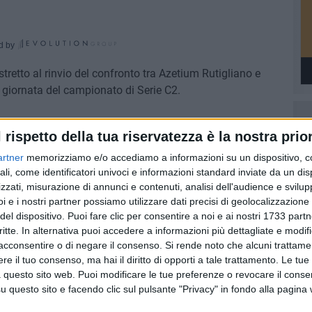
d by
stretto al rinvio del confronto tra Azetium Rutigliano e
 giornata del campionato di Serie C2.
ì 7 febbraio con inizio alle 21, sarà recuperata molto
l rispetto della tua riservatezza è la nostra prior
e ore 11. I biancazzurri torneranno in campo sabato 11
 Molfetta: start alle 16.
artner
memorizziamo e/o accediamo a informazioni su un dispositivo, c
ali, come identificatori univoci e informazioni standard inviate da un di
zzati, misurazione di annunci e contenuti, analisi dell'audience e svilupp
i e i nostri partner possiamo utilizzare dati precisi di geolocalizzazione 
del dispositivo. Puoi fare clic per consentire a noi e ai nostri 1733 partn
7 AGOSTO 2026
critte. In alternativa puoi accedere a informazioni più dettagliate e modif
 Mino
Festa patronale, il programma
acconsentire o di negare il consenso.
Si rende noto che alcuni trattamen
ccella:
completo di venerdì 7 agosto
e il tuo consenso, ma hai il diritto di opporti a tale trattamento. Le tue
 questo sito web. Puoi modificare le tue preferenze o revocare il conse
questo sito e facendo clic sul pulsante "Privacy" in fondo alla pagina