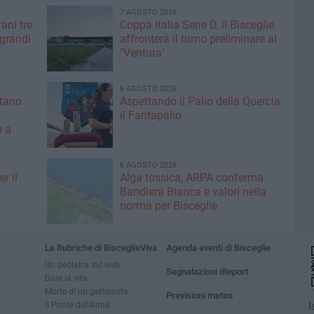
7 AGOSTO 2026
ani tre
Coppa Italia Serie D, il Bisceglie
 grandi
affronterà il turno preliminare al
"Ventura"
6 AGOSTO 2026
ntano
Aspettando il Palio della Quercia:
il Fantapalio
o a
6 AGOSTO 2026
r il
Alga tossica, ARPA conferma
Bandiera Bianca e valori nella
norma per Bisceglie
Le Rubriche di BisceglieViva
Agenda eventi di Bisceglie
Un pediatra sul web
Segnalazioni iReport
Dare la vita
Morte di un gettonista
Previsioni meteo
Il Ponte dell'Almà
I