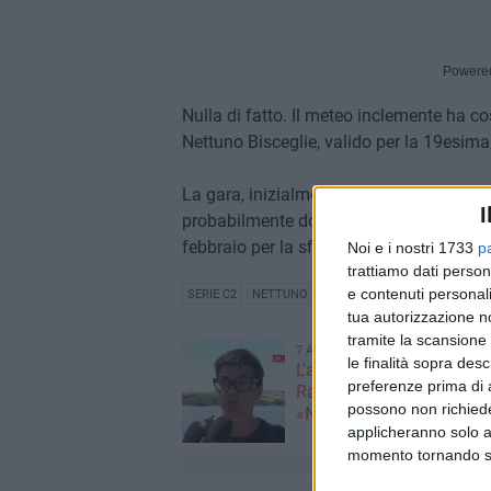
Powere
Nulla di fatto. Il meteo inclemente ha co
Nettuno Bisceglie, valido per la 19esima
La gara, inizialmente prevista per marted
I
probabilmente domenica 19 febbraio all
febbraio per la sfida esterna con il Public
Noi e i nostri 1733
p
trattiamo dati person
e contenuti personali
SERIE C2
NETTUNO BISCEGLIE
tua autorizzazione no
tramite la scansione 
7 AGOSTO 2026
le finalità sopra des
L'appello della moglie di
preferenze prima di 
Racanati alla ministra Ro
possono non richieder
«Non dimenticatelo»
applicheranno solo a
momento tornando su 