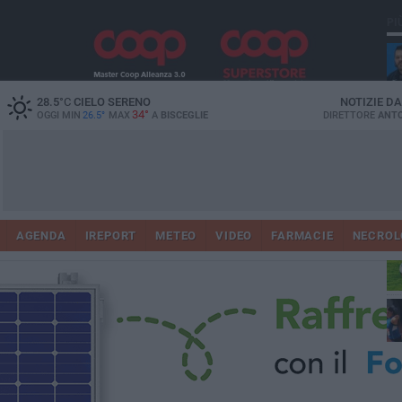
PI
28.5
°C
CIELO SERENO
NOTIZIE D
34°
OGGI MIN
26.5°
MAX
A
BISCEGLIE
DIRETTORE
ANTO
AGENDA
IREPORT
METEO
VIDEO
FARMACIE
NECROL