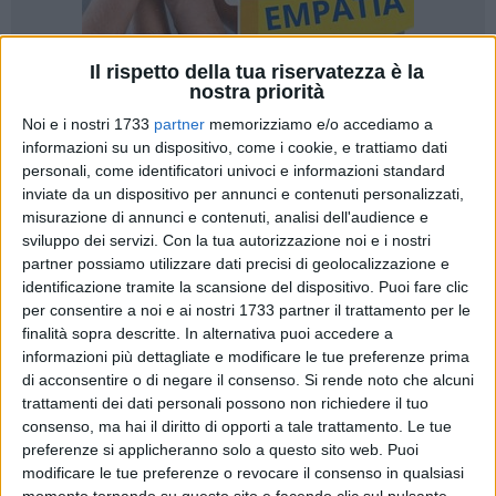
Il rispetto della tua riservatezza è la
nostra priorità
Noi e i nostri 1733
partner
memorizziamo e/o accediamo a
9
A cura di
MARCO RANA
informazioni su un dispositivo, come i cookie, e trattiamo dati
personali, come identificatori univoci e informazioni standard
inviate da un dispositivo per annunci e contenuti personalizzati,
misurazione di annunci e contenuti, analisi dell'audience e
Dopo l'ennesima battaglia il Bisceglie porta a casa l'intera
sviluppo dei servizi.
Con la tua autorizzazione noi e i nostri
posta in palio dal "Comunale" di Ugento: al triplice fischio è
partner possiamo utilizzare dati precisi di geolocalizzazione e
1-2 per i nerazzurro stellati, che superano la compagine
identificazione tramite la scansione del dispositivo. Puoi fare clic
giallorossa e, in virtù del pari del Brindisi contro la Polimnia,
per consentire a noi e ai nostri 1733 partner il trattamento per le
scavalcano in vetta i messapici diventando la nuova
finalità sopra descritte. In alternativa puoi accedere a
informazioni più dettagliate e modificare le tue preferenze prima
capolista dell'Eccellenza Pugliese. Quarta affermazione
di acconsentire o di negare il consenso.
Si rende noto che alcuni
consecutiva in campionato per i ragazzi di mister Di Meo,
trattamenti dei dati personali possono non richiedere il tuo
ancora imbattuti in questa stagione e saliti a ben 20 risultati
consenso, ma hai il diritto di opporti a tale trattamento. Le tue
utili consecutivi tra campionato e Coppa.
preferenze si applicheranno solo a questo sito web. Puoi
modificare le tue preferenze o revocare il consenso in qualsiasi
La contesa si è sbloccata al minuto 21': il fischietto di gara
momento tornando su questo sito e facendo clic sul pulsante