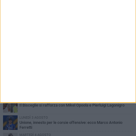
PIÙ LETTI QUESTA SETTIMANA
LUNEDÌ 3 AGOSTO
Simone Franceschi, una solida certezza per la Star Volley
Bisceglie
MERCOLEDÌ 5 AGOSTO
Il Bisceglie si rafforza con Mikel Opoola e Pierluigi Lagonigro
LUNEDÌ 3 AGOSTO
Unione, innesto per le corsie offensive: ecco Marco Antonio
Ferretti
MARTEDÌ 4 AGOSTO