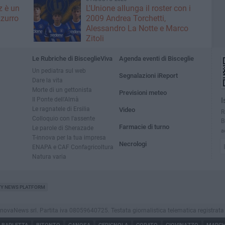
z è un
L'Unione allunga il roster con i
zurro
2009 Andrea Torchetti,
Alessandro La Notte e Marco
Zitoli
Le Rubriche di BisceglieViva
Agenda eventi di Bisceglie
Un pediatra sul web
Segnalazioni iReport
Dare la vita
Morte di un gettonista
Previsioni meteo
Il Ponte dell'Almà
I
Le ragnatele di Ersilia
Video
R
Colloquio con l'assente
B
Farmacie di turno
Le parole di Sherazade
a
T-innova per la tua impresa
Necrologi
ENAPA e CAF Confagricoltura
Natura varia
TY NEWS PLATFORM
vaNews srl. Partita iva 08059640725. Testata giornalistica telematica registrata press