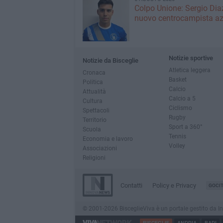
Colpo Unione: Sergio Dia
nuovo centrocampista az
Notizie sportive
Notizie da Bisceglie
Atletica leggera
Cronaca
Basket
Politica
Calcio
Attualità
Calcio a 5
Cultura
Ciclismo
Spettacoli
Rugby
Territorio
Sport a 360°
Scuola
Tennis
Economia e lavoro
Volley
Associazioni
Religioni
Contatti
Policy e Privacy
GOCI
© 2001-2026 BisceglieViva è un portale gestito da Inno