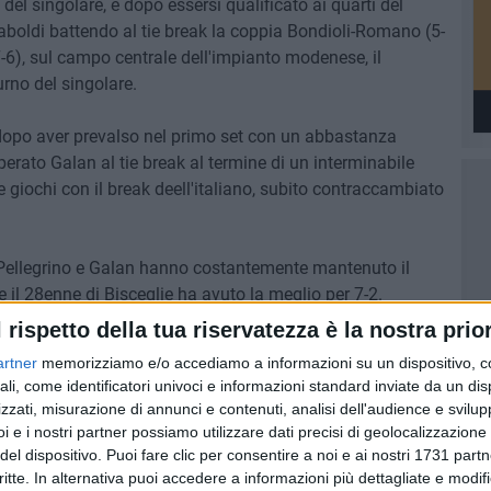
del singolare, e dopo essersi qualificato ai quarti del
aboldi battendo al tie break la coppia Bondioli-Romano (5-
7-6), sul campo centrale dell'impianto modenese, il
rno del singolare.
e dopo aver prevalso nel primo set con un abbastanza
erato Galan al tie break al termine di un interminabile
ue giochi con il break deell'italiano, subito contraccambiato
Pellegrino e Galan hanno costantemente mantenuto il
e il 28enne di Bisceglie ha avuto la meglio per 7-2.
l rispetto della tua riservatezza è la nostra prior
i quarti di finale dove affronterà l'esperto Stefano
artner
memorizziamo e/o accediamo a informazioni su un dispositivo, c
ranking ATP.
ali, come identificatori univoci e informazioni standard inviate da un di
zzati, misurazione di annunci e contenuti, analisi dell'audience e svilupp
neo di doppio, dove Pellegrino e Arnaboldi se la vedranno
i e i nostri partner possiamo utilizzare dati precisi di geolocalizzazione 
di serie numero 4 formata dal 28enne argentino Federico
del dispositivo. Puoi fare clic per consentire a noi e ai nostri 1731 partn
o Luis David Martinez.
critte. In alternativa puoi accedere a informazioni più dettagliate e modif