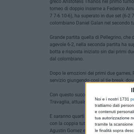
greco Aristotelis Thanos nel primo turno 
torneo di doppio insieme a Federico Arn
7 7-6 10-6), ha superato in due set (6-2 
colombiano Daniel Galan nel secondo tu
Grande partita quella di Pellegrino, ch
agevole 6-2, nella seconda partita ha sup
botta e risposta iniziato sin dai primi d
dal colombiano.
Dopo le emozioni dei primi due games, 
servizio giungendo così al tie break, dov
I
Con questo successo Pellegrino approda a
Noi e i nostri 1731
p
Travaglia, attualmente numero 310 del 
trattiamo dati person
e contenuti personali
E saranno quarti di finali anche nel tor
tua autorizzazione no
con la coppia tutta sudamericana testa 
tramite la scansione 
Agustin Gomez e dal 36enne venezuelan
le finalità sopra des