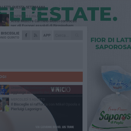
Ù LETTI QUESTA SETTIMANA
VENERDÌ 31 LUGLIO
Anna Musci e Carmelo Musci convocati
per gli Europei assoluti di Birmingham
A
BISCEGLIE
LUNEDÌ 3 AGOSTO
APP
Simone Franceschi, una solida certezza
NIO QUINTO
per la Star Volley Bisceglie
LUNEDÌ 3 AGOSTO
Unione, innesto per le corsie offensive:
ecco Marco Antonio Ferretti
MARTEDÌ 4 AGOSTO
Unione, in difesa arriva Francesco Lorusso
OGI
SABATO 1 AGOSTO
Unione, Michelangelo Lamanuzzi si
aggiunge al reparto dei portieri
MERCOLEDÌ 5 AGOSTO
Il Bisceglie si rafforza con Mikel Opoola e
Pierluigi Lagonigro