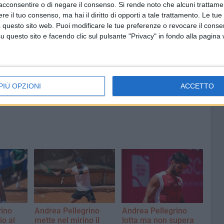
acconsentire o di negare il consenso.
Si rende noto che alcuni trattamen
e il tuo consenso, ma hai il diritto di opporti a tale trattamento. Le tue
 questo sito web. Puoi modificare le tue preferenze o revocare il conse
questo sito e facendo clic sul pulsante "Privacy" in fondo alla pagina
6 AGOSTO 2026
Quercia:
Bisceglie, continua l'iter per il
censimento del verde
PIÙ OPZIONI
ACCETTO
rino
Andrea Pellegrino
Andrea Pellegrino
io al
mette nel mirino il
lotta ma non supera