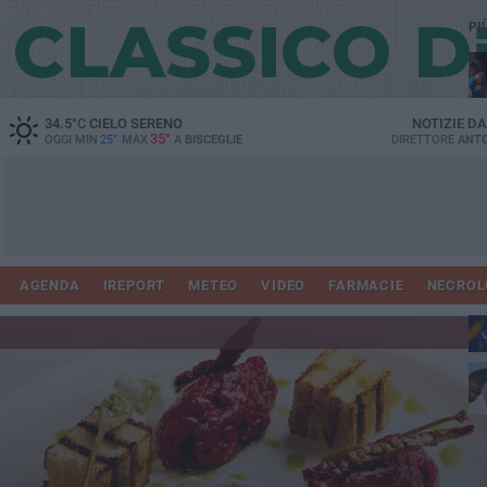
PI
34.5
°C
CIELO SERENO
NOTIZIE D
35°
OGGI MIN
25°
MAX
A
BISCEGLIE
DIRETTORE
ANTO
AGENDA
IREPORT
METEO
VIDEO
FARMACIE
NECROL