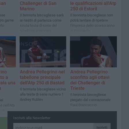
San
Challenger di San
le qualificazioni all'Atp
Marino
250 di Estoril
iese
Il tennista biscegliese sarà
Il tennista biscegliese non
tro game
ai nastri di partenza come
potrà tentare di ripetere
rlo
sesta testa di serie del
l'impresa dello scorso anno
tabellone principale
in Portogallo
rino
Andrea Pellegrino nel
Andrea Pellegrino
to a
tabellone principale
sconfitto agli ottavi
gala una
dell'Atp 250 di Bastad
del Challenger di
n
Trieste
Il tennista biscegliese vicino
alla testa di serie numero 1
Il tennista biscegliese
Andrey Rublev
piegato dal connazionale
el
Raul Brancaccio
e nell'Atp
 il
 Kjaer
Iscriviti alla Newsletter
Iscriviti