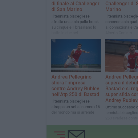
di finale al Challenger
Challenger di 
di San Marino
Marino
Il tennista biscegliese
Il tennista biscegl
sfrutta una sola palla break
concede solo quat
su cinque e il brasiliano lo
al connazionale Ca
batte in due set
Alberto Caniato
Andrea Pellegrino
Andrea Pelleg
sfiora l'impresa
supera il debut
contro Andrey Rublev
Bastad e si re
nell'Atp 250 di Bastad
super sfida co
Andrey Rublev
Il tennista biscegliese
strappa un set al numero 16
Ottimo successo d
del mondo ma si arrende
tennista bisceglies
250 svedese contro
giovane norvegese