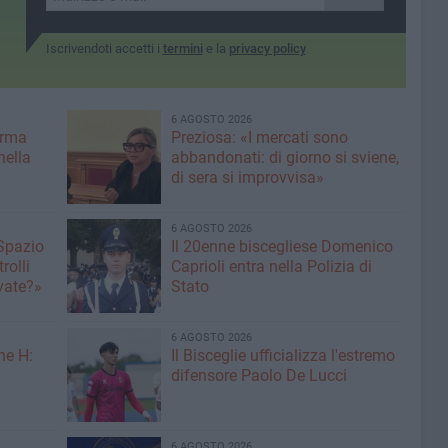
Iscrivendoti accetti i
termini
e la
privacy policy
6 AGOSTO 2026
erma
Preziosa: «I mercati sono
nella
abbandonati: di giorno si sviene,
di sera si improvvisa»
6 AGOSTO 2026
 Spazio
Il 20enne biscegliese Domenico
rolli
Caprioli entra nella Polizia di
ivate?»
Stato
6 AGOSTO 2026
ne H:
Il Bisceglie ufficializza l'estremo
difensore Paolo De Lucci
6 AGOSTO 2026