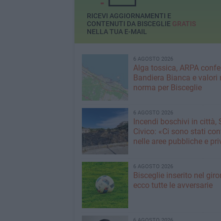
RICEVI AGGIORNAMENTI E
CONTENUTI DA BISCEGLIE
GRATIS
NELLA TUA E-MAIL
6 AGOSTO 2026
Alga tossica, ARPA conf
Bandiera Bianca e valori 
norma per Bisceglie
6 AGOSTO 2026
Incendi boschivi in città,
Civico: «Ci sono stati cont
nelle aree pubbliche e pr
6 AGOSTO 2026
Bisceglie inserito nel giro
ecco tutte le avversarie
6 AGOSTO 2026