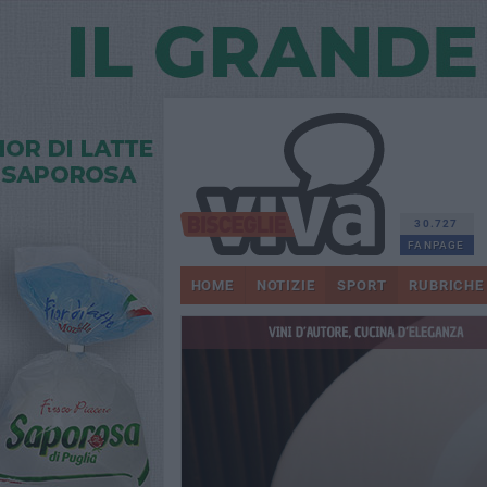
30.727
FANPAGE
HOME
NOTIZIE
SPORT
RUBRICHE