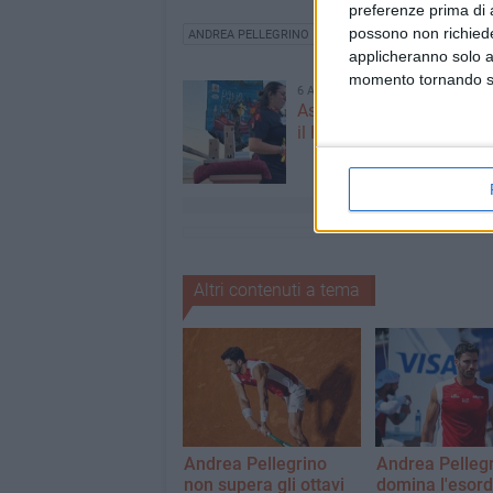
preferenze prima di 
possono non richieder
ANDREA PELLEGRINO
applicheranno solo a
momento tornando su 
6 AGOSTO 2026
Aspettando il Palio della 
il Fantapalio
Altri contenuti a tema
Andrea Pellegrino
Andrea Pelleg
non supera gli ottavi
domina l'esord