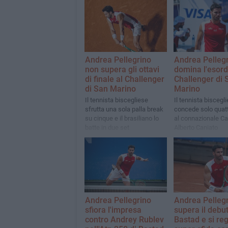
Andrea Pellegrino
Andrea Pelleg
non supera gli ottavi
domina l'esord
di finale al Challenger
Challenger di 
di San Marino
Marino
Il tennista biscegliese
Il tennista biscegl
sfrutta una sola palla break
concede solo quat
su cinque e il brasiliano lo
al connazionale Ca
batte in due set
Alberto Caniato
Andrea Pellegrino
Andrea Pelleg
sfiora l'impresa
supera il debut
contro Andrey Rublev
Bastad e si re