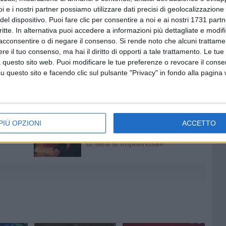
denese andrà ora ad affrontare l'ostico 29enne
i e i nostri partner possiamo utilizzare dati precisi di geolocalizzazione 
el ranking mondiale.
del dispositivo. Puoi fare clic per consentire a noi e ai nostri 1731 partn
critte. In alternativa puoi accedere a informazioni più dettagliate e modif
acconsentire o di negare il consenso.
Si rende noto che alcuni trattamen
o in serata nel primo turno di doppio in compagnia di
e il tuo consenso, ma hai il diritto di opporti a tale trattamento. Le tue
iano contro il ventenne ravennate Federico Bondioli (già
 questo sito web. Puoi modificare le tue preferenze o revocare il conse
a Perugia) e dal 19enne di Sarzana Filippo Romano.
questo sito e facendo clic sul pulsante "Privacy" in fondo alla pagina
6 AGOSTO 2026
erma
Preziosa: «I mercati sono
PIÙ OPZIONI
ACCETTO
nella
abbandonati: di giorno si sviene,
di sera si improvvisa»