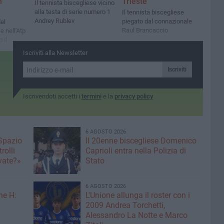
n
Trieste
Il tennista biscegliese vicino
alla testa di serie numero 1
Il tennista biscegliese
Andrey Rublev
piegato dal connazionale
el
Raul Brancaccio
e nell'Atp
 il
 Kjaer
Iscriviti alla Newsletter
Iscriviti
Iscrivendoti accetti i
termini
e la
privacy policy
6 AGOSTO 2026
 Spazio
Il 20enne biscegliese Domenico
rolli
Caprioli entra nella Polizia di
ivate?»
Stato
6 AGOSTO 2026
ne H:
L'Unione allunga il roster con i
2009 Andrea Torchetti,
Alessandro La Notte e Marco