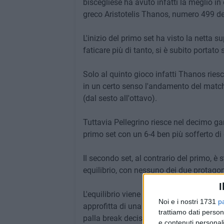
biscegliese ha avuto infatti la meglio in
greco Aristotelis Thanos, numero 499 d
L'inizio del primo set ha visto la netta 
faticare più di tanto, si è subito portato 
Solo al quinto gioco infatti Thanos riesc
in un certo senso l'andamento del match,
(dal sesto all'ottavo).
Tuttavia Pellegrino riesce nel decimo ga
primo set con un 6-4 ben più sofferto di 
Il secondo set, al contrario del primo, è 
equilibrio, con nessuno dei due protagoni
I
L'equilibrio viene spezzato da Pellegrino
Noi e i nostri 1731
p
approfitta di una serie di errori in serie 
trattiamo dati person
palla break decisiva che avrebbe poi cond
e contenuti personali