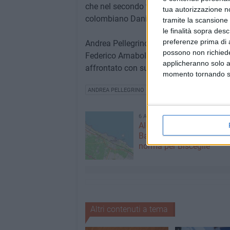
che nel secondo turno del Challenger mo
tua autorizzazione no
colombiano Daniel Galan, numero 107 d
tramite la scansione 
le finalità sopra des
preferenze prima di 
Andrea Pellegrino, sarà inoltre impegnat
possono non richieder
Federico Arnaboldi, nel match tutto ital
applicheranno solo a
affrontato con successo da Pellegrino 
momento tornando su 
ANDREA PELLEGRINO
6 AGOSTO 2026
Alga tossica, ARPA conf
Bandiera Bianca e valori 
norma per Bisceglie
Altri contenuti a tema