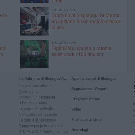
Zitoli
5 AGOSTO 2026
voro
Dramma alla spiaggia Bi-Marmi:
un anziano ha un malore e perde
la vita
5 AGOSTO 2026
olta
DigithON si sposta a ottobre:
ni
selezionati i 100 finalisti
Le Rubriche di BisceglieViva
Agenda eventi di Bisceglie
Un pediatra sul web
Segnalazioni iReport
Dare la vita
Morte di un gettonista
Previsioni meteo
Il Ponte dell'Almà
I
Le ragnatele di Ersilia
Video
R
Colloquio con l'assente
B
Farmacie di turno
Le parole di Sherazade
a
T-innova per la tua impresa
Necrologi
ENAPA e CAF Confagricoltura