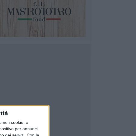
ità
ome i cookie, e
spositivo per annunci
o dei servizi.
Con la