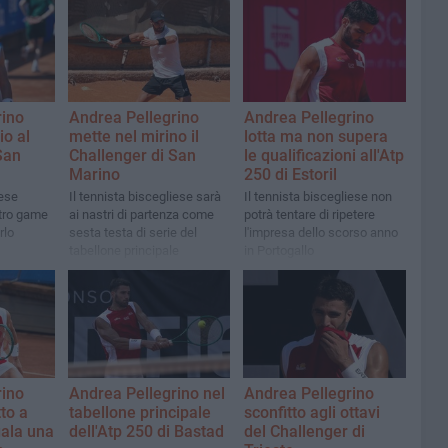
rino
Andrea Pellegrino
Andrea Pellegrino
io al
mette nel mirino il
lotta ma non supera
San
Challenger di San
le qualificazioni all'Atp
Marino
250 di Estoril
iese
Il tennista biscegliese sarà
Il tennista biscegliese non
tro game
ai nastri di partenza come
potrà tentare di ripetere
rlo
sesta testa di serie del
l'impresa dello scorso anno
tabellone principale
in Portogallo
rino
Andrea Pellegrino nel
Andrea Pellegrino
to a
tabellone principale
sconfitto agli ottavi
gala una
dell'Atp 250 di Bastad
del Challenger di