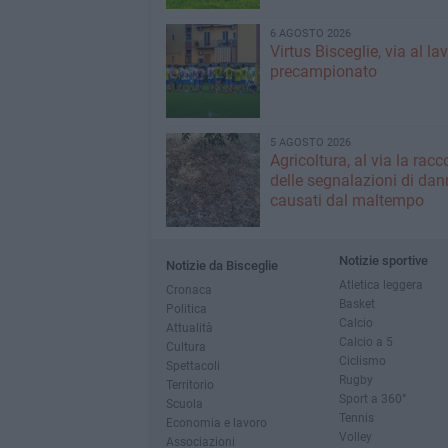
6 AGOSTO 2026
Virtus Bisceglie, via al la
precampionato
5 AGOSTO 2026
Agricoltura, al via la racc
delle segnalazioni di dan
causati dal maltempo
Notizie sportive
Notizie da Bisceglie
Atletica leggera
Cronaca
Basket
Politica
Calcio
Attualità
Calcio a 5
Cultura
Ciclismo
Spettacoli
Rugby
Territorio
Sport a 360°
Scuola
Tennis
Economia e lavoro
Volley
Associazioni