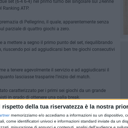
 due set (6-4 6-4) nel primo turno del singolare sul 24enne
el Ranking ATP.
supremazia di Pellegrino, il quale, apparentemente senza
sul parziale di quattro giochi a zero.
e a mettere a segno il primo punto del set, riequilibrando
 riuscendo poi ad aggiudicarsi ben tre giochi consecutivi
me a tenere agevolmente il servizio e ad aggiudicarsi il
quanto lasciasse trasparire l'inizio del match.
stato caratterizzato per i primi sei giochi da un grande
sti in grado di ottenere una palla break.
l rispetto della tua riservatezza è la nostra prior
 nel settimo game, quando il trionfatore di Perugia
artner
memorizziamo e/o accediamo a informazioni su un dispositivo, c
del greco (tra cui un doppio fallo) per portare a casa la
ali, come identificatori univoci e informazioni standard inviate da un di
otto anche il secondo set sul 6-4 in favore dell'italiano,
zzati, misurazione di annunci e contenuti, analisi dell'audience e svilupp