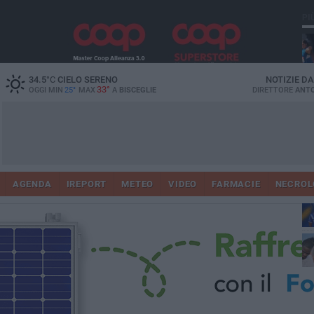
PI
34.5
°C
CIELO SERENO
NOTIZIE D
33°
OGGI MIN
25°
MAX
A
BISCEGLIE
DIRETTORE
ANTO
AGENDA
IREPORT
METEO
VIDEO
FARMACIE
NECROL