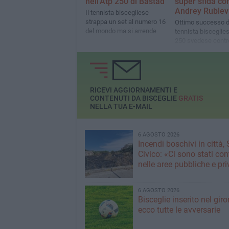
nell'Atp 250 di Bastad
super sfida co
Andrey Rublev
Il tennista biscegliese
strappa un set al numero 16
Ottimo successo d
del mondo ma si arrende
tennista bisceglies
250 svedese contro
giovane norvegese
RICEVI AGGIORNAMENTI E
CONTENUTI DA BISCEGLIE
GRATIS
NELLA TUA E-MAIL
6 AGOSTO 2026
Incendi boschivi in città,
Civico: «Ci sono stati cont
nelle aree pubbliche e pr
6 AGOSTO 2026
Bisceglie inserito nel giro
ecco tutte le avversarie