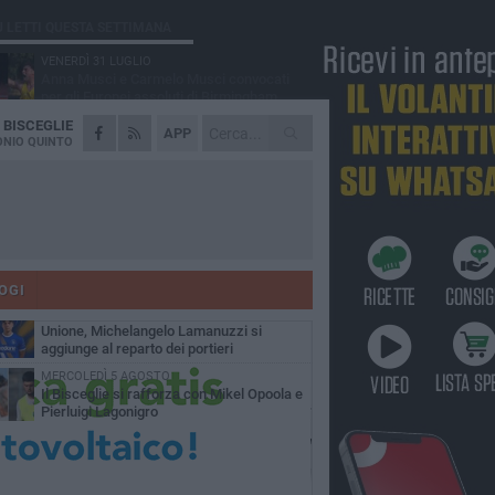
Ù LETTI QUESTA SETTIMANA
VENERDÌ 31 LUGLIO
Anna Musci e Carmelo Musci convocati
per gli Europei assoluti di Birmingham
A
BISCEGLIE
LUNEDÌ 3 AGOSTO
APP
Simone Franceschi, una solida certezza
NIO QUINTO
per la Star Volley Bisceglie
LUNEDÌ 3 AGOSTO
Unione, innesto per le corsie offensive:
ecco Marco Antonio Ferretti
MARTEDÌ 4 AGOSTO
Unione, in difesa arriva Francesco Lorusso
OGI
SABATO 1 AGOSTO
Unione, Michelangelo Lamanuzzi si
aggiunge al reparto dei portieri
MERCOLEDÌ 5 AGOSTO
Il Bisceglie si rafforza con Mikel Opoola e
Pierluigi Lagonigro