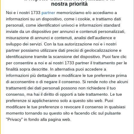
nostra priorità
Noi e i nostri 1733
partner
memorizziamo e/o accediamo a
informazioni su un dispositivo, come i cookie, e trattiamo dati
37
personali, come identificatori univoci e informazioni standard
inviate da un dispositivo per annunci e contenuti personalizzati,
misurazione di annunci e contenuti, analisi dell'audience e
sviluppo dei servizi.
Con la tua autorizzazione noi e i nostri
Edizione da incorniciare per la "Coppa Città di Bisceglie" di
partner possiamo utilizzare dati precisi di geolocalizzazione e
ciclocross, gara tra le più longeve della disciplina nel
identificazione tramite la scansione del dispositivo. Puoi fare clic
panorama centro-meridionale. Allestita dalla Polisportiva
per consentire a noi e ai nostri 1733 partner il trattamento per le
finalità sopra descritte. In alternativa puoi accedere a
Cavallaro con il coordinamento del direttore sportivo Sabino
informazioni più dettagliate e modificare le tue preferenze prima
Piccolo, la competizione ospitata nell'area della Conca dei
di acconsentire o di negare il consenso.
Si rende noto che alcuni
Monaci (prospicente la litoranea di ponente) e valevole
trattamenti dei dati personali possono non richiedere il tuo
anche quale terza prova del prestigioso MediterraneoCross
consenso, ma hai il diritto di opporti a tale trattamento. Le tue
ha coinvolto circa 250 specialisti del fuoristrada in
preferenze si applicheranno solo a questo sito web. Puoi
rappresentanza di 8 regioni suddivisi nelle diverse categorie,
modificare le tue preferenze o revocare il consenso in qualsiasi
per complessive 5 partenze. Unanimi i consensi da parte di
momento tornando su questo sito e facendo clic sul pulsante
"Privacy" in fondo alla pagina web.
tecnici, addetti ai lavori e atleti, misuratisi su un percorso
spettacolare di 2600 metri ricco di ostacoli naturali ed