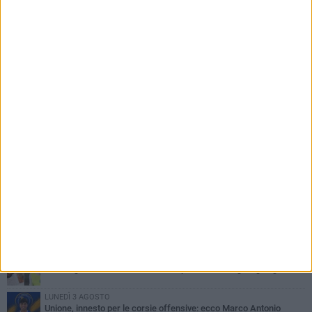
PIÙ LETTI QUESTA SETTIMANA
GIOVEDÌ 6 AGOSTO
Bisceglie inserito nel girone H: ecco tutte le avversarie
LUNEDÌ 3 AGOSTO
Simone Franceschi, una solida certezza per la Star Volley
Bisceglie
MERCOLEDÌ 5 AGOSTO
Il Bisceglie si rafforza con Mikel Opoola e Pierluigi Lagonigro
LUNEDÌ 3 AGOSTO
Unione, innesto per le corsie offensive: ecco Marco Antonio