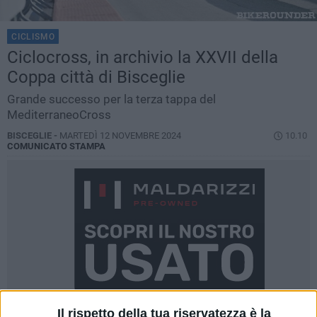
CICLISMO
Ciclocross, in archivio la XXVII della
Coppa città di Bisceglie
Grande successo per la terza tappa del
MediterraneoCross
BISCEGLIE -
MARTEDÌ 12 NOVEMBRE 2024
10.10
COMUNICATO STAMPA
Il rispetto della tua riservatezza è la