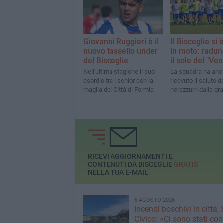
Giovanni Ruggieri è il
Il Bisceglie si
nuovo tassello under
in moto: radun
del Bisceglie
il sole del "Ven
Nell'ultima stagione il suo
La squadra ha anc
esordio tra i senior con la
ricevuto il saluto de
maglia del Città di Formia
nerazzurri dalla gr
RICEVI AGGIORNAMENTI E
CONTENUTI DA BISCEGLIE
GRATIS
NELLA TUA E-MAIL
6 AGOSTO 2026
Incendi boschivi in città,
Civico: «Ci sono stati cont