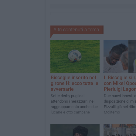
Altri contenuti a tema
Bisceglie inserito nel
Il Bisceglie si 
girone H: ecco tutte le
con Mikel Opo
avversarie
Pierluigi Lago
Sette derby pugliesi
Due nuovi innesti 
attendono i nerazzurri: nel
disposizione di mis
raggruppamento anche due
Pizzulli già nel ritiro
lucane e otto campane
Moliterno