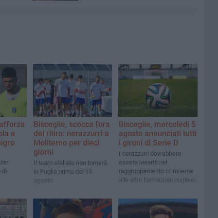
rafforza
Bisceglie, scocca l'ora
Bisceglie, mercoledì 5
ola e
del ritiro: nerazzurri a
agosto annunciati tutti
nigro
Moliterno per dieci
i gironi di Serie D
giorni
a
I nerazzurri dovrebbero
ter
essere inseriti nel
Il team stellato non tornerà
 di
raggruppamento H insieme
in Puglia prima del 13
alle altre formazioni pugliesi
agosto