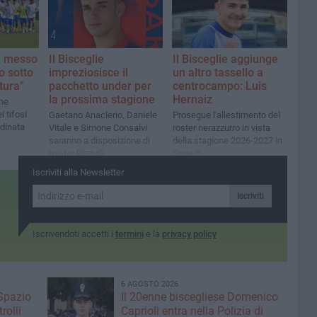
 è messo
Il Bisceglie
Il Bisceglie aggiunge
o sotto
impreziosisce il
un altro tassello a
tura"
pacchetto under per
centrocampo: Luis
la prossima stagione
Hernaiz
he
i tifosi
Gaetano Anaclerio, Daniele
Prosegue l'allestimento del
adinata
Vitale e Simone Consalvi
roster nerazzurro in vista
saranno a disposizione di
della stagione 2026-2027 in
mister Pizzulli
Serie D
Iscriviti alla Newsletter
Iscriviti
Iscrivendoti accetti i
termini
e la
privacy policy
6 AGOSTO 2026
 Spazio
Il 20enne biscegliese Domenico
rolli
Caprioli entra nella Polizia di