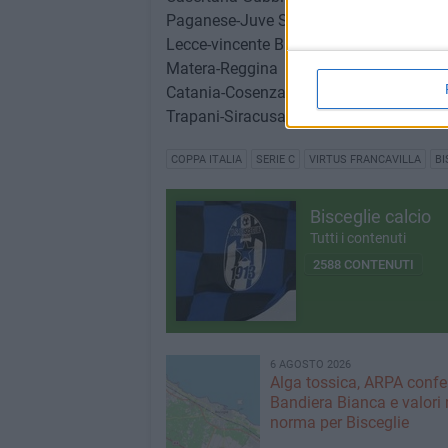
Paganese-Juve Stabia
Lecce-vincente Bisceglie/Virtus Francavi
Matera-Reggina
Catania-Cosenza
Trapani-Siracusa
COPPA ITALIA
SERIE C
VIRTUS FRANCAVILLA
BI
Bisceglie calcio
Tutti i contenuti
2588 CONTENUTI
6 AGOSTO 2026
Alga tossica, ARPA conf
Bandiera Bianca e valori 
norma per Bisceglie