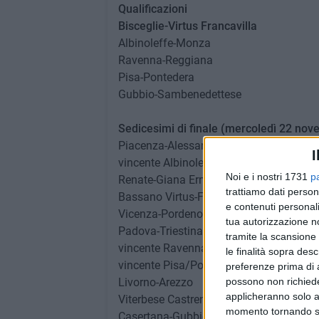
Qualificazioni
Bisceglie-Virtus Francavilla
Albinoleffe-Monza
Ravenna-Reggiana
Pisa-Pontedera
Gubbio-Sambenedettese
Sedicesimi di finale (mercoledì 22 nov
Piacenza-Alessandria
I
vincente Albinoleffe/Monza-Pro Piacen
Noi e i nostri 1731
p
Renate-Giana Erminio
trattiamo dati person
Bassano Virtus-Feralpisalò
e contenuti personali
Vicenza-Pordenone
tua autorizzazione no
Padova-Triestina
tramite la scansione 
vincente Ravenna/Reggiana-Prato
le finalità sopra des
vincente Pisa/Pontedere-Lucchese
preferenze prima di 
Livorno-Arezzo
possono non richieder
applicheranno solo a
Viterbese Castrense-Teramo
momento tornando su 
Casertana-Gubbio/Sambenedettese