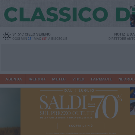
PI
34.5
°C
CIELO SERENO
NOTIZIE D
33°
OGGI MIN
25°
MAX
A
BISCEGLIE
DIRETTORE
ANTO
AGENDA
IREPORT
METEO
VIDEO
FARMACIE
NECROL