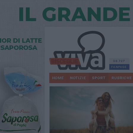
30.727
FANPAGE
HOME
NOTIZIE
SPORT
RUBRICHE