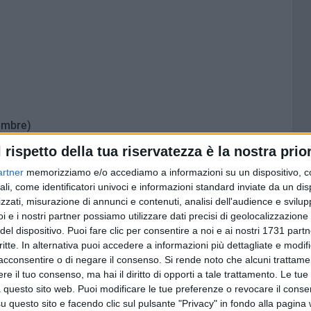
embre)
l rispetto della tua riservatezza è la nostra prior
za
artner
memorizziamo e/o accediamo a informazioni su un dispositivo, c
ali, come identificatori univoci e informazioni standard inviate da un di
zzati, misurazione di annunci e contenuti, analisi dell'audience e svilupp
i e i nostri partner possiamo utilizzare dati precisi di geolocalizzazione 
del dispositivo. Puoi fare clic per consentire a noi e ai nostri 1731 partn
critte. In alternativa puoi accedere a informazioni più dettagliate e modif
acconsentire o di negare il consenso.
Si rende noto che alcuni trattamen
e il tuo consenso, ma hai il diritto di opporti a tale trattamento. Le tue
 questo sito web. Puoi modificare le tue preferenze o revocare il conse
questo sito e facendo clic sul pulsante "Privacy" in fondo alla pagina