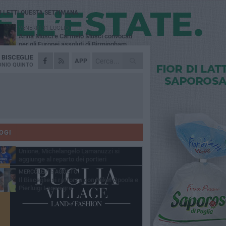
Ù LETTI QUESTA SETTIMANA
VENERDÌ 31 LUGLIO
Anna Musci e Carmelo Musci convocati
per gli Europei assoluti di Birmingham
A
BISCEGLIE
LUNEDÌ 3 AGOSTO
APP
Simone Franceschi, una solida certezza
NIO QUINTO
per la Star Volley Bisceglie
LUNEDÌ 3 AGOSTO
Unione, innesto per le corsie offensive:
ecco Marco Antonio Ferretti
MARTEDÌ 4 AGOSTO
Unione, in difesa arriva Francesco Lorusso
OGI
SABATO 1 AGOSTO
Unione, Michelangelo Lamanuzzi si
aggiunge al reparto dei portieri
MERCOLEDÌ 5 AGOSTO
Il Bisceglie si rafforza con Mikel Opoola e
Pierluigi Lagonigro