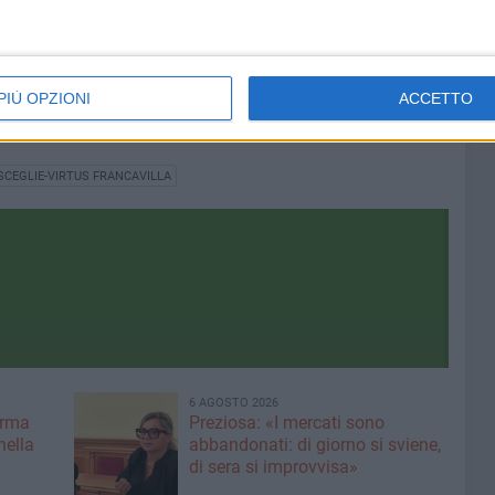
lla
PIÙ OPZIONI
ACCETTO
SCEGLIE-VIRTUS FRANCAVILLA
6 AGOSTO 2026
erma
Preziosa: «I mercati sono
nella
abbandonati: di giorno si sviene,
di sera si improvvisa»