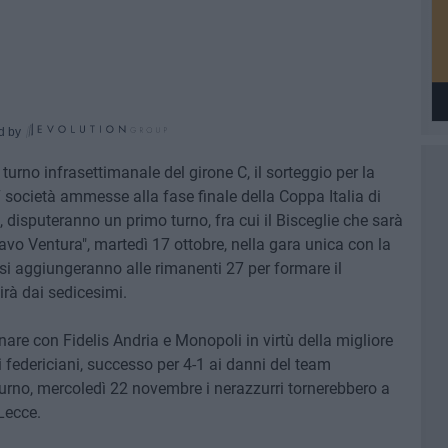
d by
turno infrasettimanale del girone C, il sorteggio per la
 società ammesse alla fase finale della Coppa Italia di
, disputeranno un primo turno, fra cui il Bisceglie che sarà
vo Ventura", martedì 17 ottobre, nella gara unica con la
 si aggiungeranno alle rimanenti 27 per formare il
irà dai sedicesimi.
minare con Fidelis Andria e Monopoli in virtù della migliore
oi federiciani, successo per 4-1 ai danni del team
turno, mercoledì 22 novembre i nerazzurri tornerebbero a
 Lecce.