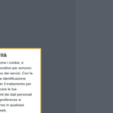
ità
ome i cookie, e
spositivo per annunci
o dei servizi.
Con la
e identificazione
er il trattamento per
icare le tue
ti dei dati personali
 preferenze si
nso in qualsiasi
 web.