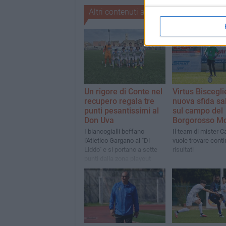
Altri contenuti a tema
Un rigore di Conte nel
Virtus Biscegli
recupero regala tre
nuova sfida sa
punti pesantissimi al
sul campo del
Don Uva
Borgorosso Mo
I biancogialli beffano
Il team di mister Ca
l'Atletico Gargano al "Di
vuole trovare conti
Liddo" e si portano a sette
risultati
punti dalla zona playout