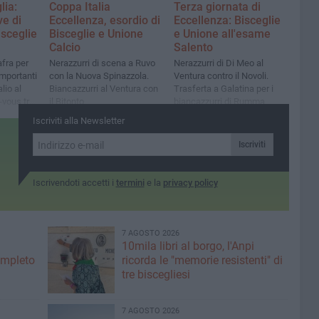
lia:
Coppa Italia
Terza giornata di
ve di
Eccellenza, esordio di
Eccellenza: Bisceglie
isceglie
Bisceglie e Unione
e Unione all'esame
Calcio
Salento
fra per
Nerazzurri di scena a Ruvo
Nerazzurri di Di Meo al
Importanti
con la Nuova Spinazzola.
Ventura contro il Novoli.
lio al
Biancazzurri al Ventura con
Trasferta a Galatina per i
-vous tra
il Bitonto
biancazzurri di Rumma
 Bitonto
Iscriviti alla Newsletter
Iscriviti
Iscrivendoti accetti i
termini
e la
privacy policy
7 AGOSTO 2026
10mila libri al borgo, l'Anpi
ompleto
ricorda le "memorie resistenti" di
tre biscegliesi
7 AGOSTO 2026