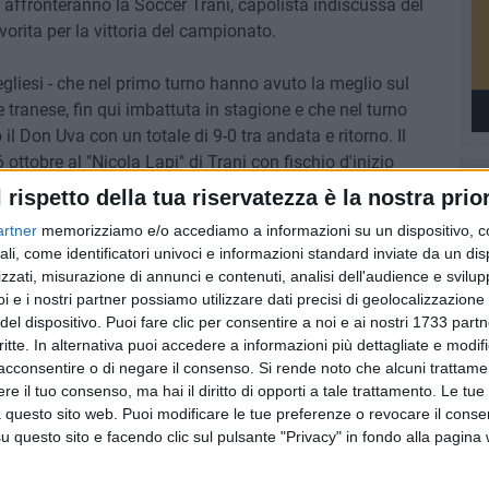
ffronteranno la Soccer Trani, capolista indiscussa del
rita per la vittoria del campionato.
egliesi - che nel primo turno hanno avuto la meglio sul
 tranese, fin qui imbattuta in stagione e che nel turno
il Don Uva con un totale di 9-0 tra andata e ritorno. Il
ottobre al "Nicola Lapi" di Trani con fischio d'inizio
orno è invece in programma per giovedì 20 novembre,
l rispetto della tua riservatezza è la nostra prior
ormazione tranese.
artner
memorizziamo e/o accediamo a informazioni su un dispositivo, c
ali, come identificatori univoci e informazioni standard inviate da un di
zzati, misurazione di annunci e contenuti, analisi dell'audience e svilupp
i e i nostri partner possiamo utilizzare dati precisi di geolocalizzazione 
7 AGOSTO 2026
del dispositivo. Puoi fare clic per consentire a noi e ai nostri 1733 partn
 Mino
Festa patronale, il programma
critte. In alternativa puoi accedere a informazioni più dettagliate e modif
ccella:
completo di venerdì 7 agosto
acconsentire o di negare il consenso.
Si rende noto che alcuni trattamen
e il tuo consenso, ma hai il diritto di opporti a tale trattamento. Le tue
 questo sito web. Puoi modificare le tue preferenze o revocare il conse
questo sito e facendo clic sul pulsante "Privacy" in fondo alla pagina