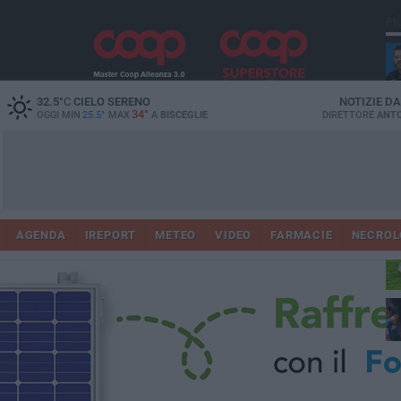
PI
32.5
°C
CIELO SERENO
NOTIZIE D
34°
OGGI MIN
25.5°
MAX
A
BISCEGLIE
DIRETTORE
ANTO
AGENDA
IREPORT
METEO
VIDEO
FARMACIE
NECROL