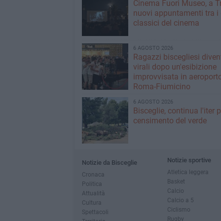
Cinema Fuori Museo, a Tr
nuovi appuntamenti tra i
classici del cinema
6 AGOSTO 2026
Ragazzi biscegliesi dive
virali dopo un'esibizione
improvvisata in aeroport
Roma-Fiumicino
6 AGOSTO 2026
Bisceglie, continua l'iter pe
censimento del verde
Notizie sportive
Notizie da Bisceglie
Atletica leggera
Cronaca
Basket
Politica
Calcio
Attualità
Calcio a 5
Cultura
Ciclismo
Spettacoli
Rugby