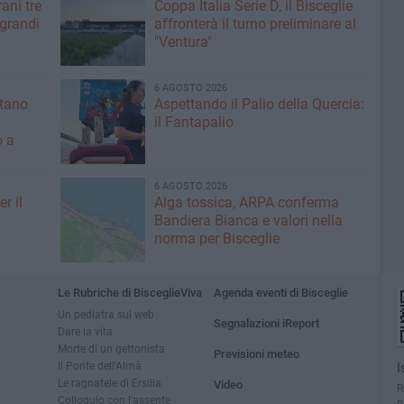
ani tre
Coppa Italia Serie D, il Bisceglie
 grandi
affronterà il turno preliminare al
"Ventura"
6 AGOSTO 2026
ntano
Aspettando il Palio della Quercia:
il Fantapalio
o a
6 AGOSTO 2026
r il
Alga tossica, ARPA conferma
Bandiera Bianca e valori nella
norma per Bisceglie
Le Rubriche di BisceglieViva
Agenda eventi di Bisceglie
Un pediatra sul web
Segnalazioni iReport
Dare la vita
Morte di un gettonista
Previsioni meteo
Il Ponte dell'Almà
I
Le ragnatele di Ersilia
Video
R
Colloquio con l'assente