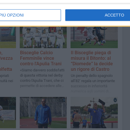
PIÙ OPZIONI
ACCETTO
e,
Bisceglie Calcio
Il Bisceglie piega di
lvezza
Femminile vince
misura il Bitonto: al
contro l'Apulia Trani
“Diomede” la decide
lfetta
un rigore di Castro
«Siamo davvero soddisfatti
di questa vittoria nel derby
priati
Un penalty dello spagnolo
contro l'Apulia Trani, che ci
nuità nei
all’82’ regala un importante
permette di accedere alle
successo in inferiorità
semifinali»
numerica agli uomini di
mister Di Meo