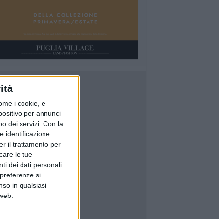
ità
ome i cookie, e
spositivo per annunci
o dei servizi.
Con la
e identificazione
er il trattamento per
icare le tue
ti dei dati personali
 preferenze si
nso in qualsiasi
 web.