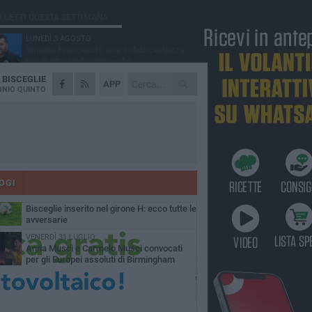
Ù LETTI QUESTA SETTIMANA
LUNEDÌ 3 AGOSTO
Simone Franceschi, una solida certezza
per la Star Volley Bisceglie
A
BISCEGLIE
MERCOLEDÌ 5 AGOSTO
APP
Il Bisceglie si rafforza con Mikel Opoola e
NIO QUINTO
Pierluigi Lagonigro
LUNEDÌ 3 AGOSTO
Unione, innesto per le corsie offensive:
ecco Marco Antonio Ferretti
MARTEDÌ 4 AGOSTO
Unione, in difesa arriva Francesco Lorusso
OGI
GIOVEDÌ 6 AGOSTO
Bisceglie inserito nel girone H: ecco tutte le
avversarie
VENERDÌ 31 LUGLIO
Anna Musci e Carmelo Musci convocati
per gli Europei assoluti di Birmingham