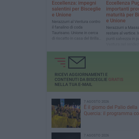
Eccellenza: impegni
Eccellenza Pug
salentini per Bisceglie
importanti pro
e Unione
maturità per B
e Unione
Nerazzurri al Ventura contro
il fanalino di coda
Nerazzurri a Massa
Taurisano. Unione in cerca
restare al vertice. 
di riscatto in casa del Brilla
punti salvezza in pa
Campi
Ventura nel rendez
Unione Bisceglie e
RICEVI AGGIORNAMENTI E
CONTENUTI DA BISCEGLIE
GRATIS
NELLA TUA E-MAIL
7 AGOSTO 2026
È il giorno del Palio della
Quercia: il programma c
7 AGOSTO 2026