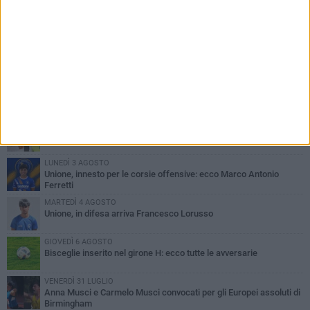
PIÙ LETTI QUESTA SETTIMANA
LUNEDÌ 3 AGOSTO
Simone Franceschi, una solida certezza per la Star Volley
Bisceglie
MERCOLEDÌ 5 AGOSTO
Il Bisceglie si rafforza con Mikel Opoola e Pierluigi Lagonigro
LUNEDÌ 3 AGOSTO
Unione, innesto per le corsie offensive: ecco Marco Antonio
Ferretti
MARTEDÌ 4 AGOSTO
Unione, in difesa arriva Francesco Lorusso
GIOVEDÌ 6 AGOSTO
Bisceglie inserito nel girone H: ecco tutte le avversarie
VENERDÌ 31 LUGLIO
Anna Musci e Carmelo Musci convocati per gli Europei assoluti di
Birmingham