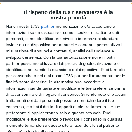
Il rispetto della tua riservatezza è la
nostra priorità
Noi e i nostri 1733
partner
memorizziamo e/o accediamo a
informazioni su un dispositivo, come i cookie, e trattiamo dati
La Diaz Bisceglie parteciperà alle Final Eight di Coppa Italia
personali, come identificatori univoci e informazioni standard
per il terzo anno consecutivo. Uno splendido traguardo
inviate da un dispositivo per annunci e contenuti personalizzati,
raggiunto dai biancorossi, grazie alla vittoria sul Futsal
misurazione di annunci e contenuti, analisi dell'audience e
Cetraro per 5-4 al PalaCosmai. Le due squadre sono
sviluppo dei servizi.
Con la tua autorizzazione noi e i nostri
rispettivamente la prima e seconda posizione nel girone G
partner possiamo utilizzare dati precisi di geolocalizzazione e
del campionato di Serie B e fino al termine della stagione si
identificazione tramite la scansione del dispositivo. Puoi fare clic
per consentire a noi e ai nostri 1733 partner il trattamento per le
contenderanno la promozione diretta in A2.
finalità sopra descritte. In alternativa puoi accedere a
informazioni più dettagliate e modificare le tue preferenze prima
Dopo il vantaggio ospite, la formazione di mister Giuseppe
di acconsentire o di negare il consenso.
Si rende noto che alcuni
Di Chiano ha reagito e trovato il gol dell'1-1 con Lovino. I
trattamenti dei dati personali possono non richiedere il tuo
padroni di casa si sono portato in avanti grazie alla rete di
consenso, ma hai il diritto di opporti a tale trattamento. Le tue
Roberto Sasso, su assist perfetto di Dell'Olio. Il 2-1 è durato
preferenze si applicheranno solo a questo sito web. Puoi
pochi minuti: la compagine calabrese ha siglato il pari e
modificare le tue preferenze o revocare il consenso in qualsiasi
momento tornando su questo sito e facendo clic sul pulsante
chiuso sul 3-2 la prima frazione. Nella ripresa è stato
"Privacy" in fondo alla pagina web.