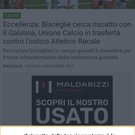
CALCIO
Eccellenza: Bisceglie cerca riscatto con
il Galatina, Unione Calcio in trasferta
contro l’ostico Atletico Racale
Formazioni biscegliesi in campo giovedì 6 novembre per
il turno infrasettimanale della tredicesima giornata
BISCEGLIE -
GIOVEDÌ 6 NOVEMBRE 2025