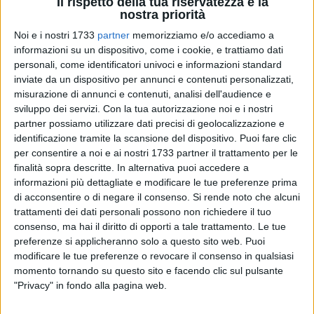
Il rispetto della tua riservatezza è la
nostra priorità
Noi e i nostri 1733
partner
memorizziamo e/o accediamo a
informazioni su un dispositivo, come i cookie, e trattiamo dati
personali, come identificatori univoci e informazioni standard
1
A cura di
inviate da un dispositivo per annunci e contenuti personalizzati,
MARCO RANA
misurazione di annunci e contenuti, analisi dell'audience e
sviluppo dei servizi.
Con la tua autorizzazione noi e i nostri
partner possiamo utilizzare dati precisi di geolocalizzazione e
Prosegue con un ritmo incessante il campionato di
identificazione tramite la scansione del dispositivo. Puoi fare clic
Eccellenza Pugliese che domani, giovedì 6 novembre, vedrà
per consentire a noi e ai nostri 1733 partner il trattamento per le
nuovamente in campo tutte le compagini del torneo per
finalità sopra descritte. In alternativa puoi accedere a
informazioni più dettagliate e modificare le tue preferenze prima
disputare il turno infrasettimanale valido per la tredicesima
di acconsentire o di negare il consenso.
Si rende noto che alcuni
giornata.
trattamenti dei dati personali possono non richiedere il tuo
consenso, ma hai il diritto di opporti a tale trattamento. Le tue
Al "Gustavo Ventura" il
Bisceglie
Calcio
ospiterà alle ore 17 il
preferenze si applicheranno solo a questo sito web. Puoi
Galatina in un derby tutto "stellato". I nerazzurri vanno a
modificare le tue preferenze o revocare il consenso in qualsiasi
caccia del pronto riscatto dopo il deludente pari raccolto
momento tornando su questo sito e facendo clic sul pulsante
nell'ultima giornata in trasferta contro il fanalino di coda
"Privacy" in fondo alla pagina web.
Virtus Mola, che è costato a Lavopa e compagni il sorpasso