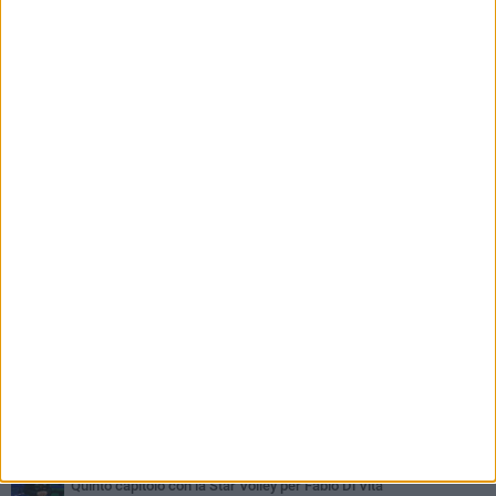
PIÙ LETTI QUESTA SETTIMANA
GIOVEDÌ 6 AGOSTO
Bisceglie inserito nel girone H: ecco tutte le avversarie
MERCOLEDÌ 5 AGOSTO
Il Bisceglie si rafforza con Mikel Opoola e Pierluigi Lagonigro
MARTEDÌ 4 AGOSTO
Quinto capitolo con la Star Volley per Fabio Di Vita