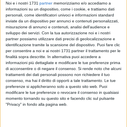
Noi e i nostri 1731
partner
memorizziamo e/o accediamo a
informazioni su un dispositivo, come i cookie, e trattiamo dati
personali, come identificatori univoci e informazioni standard
54
inviate da un dispositivo per annunci e contenuti personalizzati,
misurazione di annunci e contenuti, analisi dell'audience e
sviluppo dei servizi.
Con la tua autorizzazione noi e i nostri
partner possiamo utilizzare dati precisi di geolocalizzazione e
Il Bisceglie ritrova la sua casa. Dopo mesi di attesa, i
identificazione tramite la scansione del dispositivo. Puoi fare clic
nerazzurri tornano finalmente a calcare il terreno del
per consentire a noi e ai nostri 1731 partner il trattamento per le
"Gustavo Ventura", rinnovato con un manto sintetico di
finalità sopra descritte. In alternativa puoi accedere a
ultima generazione che promette maggiore resistenza e
informazioni più dettagliate e modificare le tue preferenze prima
qualità di gioco. L'occasione è di quelle importanti: domenica
di acconsentire o di negare il consenso.
Si rende noto che alcuni
trattamenti dei dati personali possono non richiedere il tuo
alle 15 andrà in scena il big match contro la Polimnia, una
consenso, ma hai il diritto di opporti a tale trattamento. Le tue
sfida cruciale nella corsa ai playoff.
preferenze si applicheranno solo a questo sito web. Puoi
modificare le tue preferenze o revocare il consenso in qualsiasi
Il ritorno al Ventura rappresenta un fattore chiave per gli
momento tornando su questo sito e facendo clic sul pulsante
uomini di mister Di Meo, che potranno contare sul supporto
"Privacy" in fondo alla pagina web.
del pubblico di casa. Dall'altra parte, la Polimnia arriva
all'appuntamento con il morale alto e la voglia di difendere
la propria posizione in classifica. La classifica parla chiaro: il