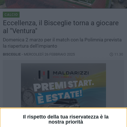
CALCIO
Eccellenza, il Bisceglie torna a giocare
al "Ventura"
Domenica 2 marzo per il match con la Polimnia prevista
la riapertura dell'impianto
BISCEGLIE -
MERCOLEDÌ 26 FEBBRAIO 2025
11.30
Il rispetto della tua riservatezza è la
nostra priorità