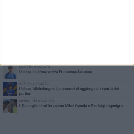
PIÙ LETTI QUESTA SETTIMANA
VENERDÌ 31 LUGLIO
Anna Musci e Carmelo Musci convocati per gli Europei assoluti di
Birmingham
LUNEDÌ 3 AGOSTO
Simone Franceschi, una solida certezza per la Star Volley
Bisceglie
LUNEDÌ 3 AGOSTO
Unione, innesto per le corsie offensive: ecco Marco Antonio
Ferretti
MARTEDÌ 4 AGOSTO
Unione, in difesa arriva Francesco Lorusso
SABATO 1 AGOSTO
Unione, Michelangelo Lamanuzzi si aggiunge al reparto dei
portieri
MERCOLEDÌ 5 AGOSTO
Il Bisceglie si rafforza con Mikel Opoola e Pierluigi Lagonigro