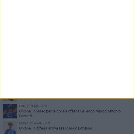
PIÙ LETTI QUESTA SETTIMANA
GIOVEDÌ 6 AGOSTO
Bisceglie inserito nel girone H: ecco tutte le avversarie
LUNEDÌ 3 AGOSTO
Simone Franceschi, una solida certezza per la Star Volley
Bisceglie
MERCOLEDÌ 5 AGOSTO
Il Bisceglie si rafforza con Mikel Opoola e Pierluigi Lagonigro
LUNEDÌ 3 AGOSTO
Unione, innesto per le corsie offensive: ecco Marco Antonio
Ferretti
MARTEDÌ 4 AGOSTO
Unione, in difesa arriva Francesco Lorusso