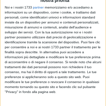
nostra priorità
Noi e i nostri 1733
partner
memorizziamo e/o accediamo a
informazioni su un dispositivo, come i cookie, e trattiamo dati
A cura di
personali, come identificatori univoci e informazioni standard
VITO TROILO
inviate da un dispositivo per annunci e contenuti personalizzati,
misurazione di annunci e contenuti, analisi dell'audience e
sviluppo dei servizi.
Con la tua autorizzazione noi e i nostri
partner possiamo utilizzare dati precisi di geolocalizzazione e
La sfortuna, in campo internazionale, sembra vederci
identificazione tramite la scansione del dispositivo. Puoi fare clic
benissimo quando si tratta di atleti biscegliesi. I tre lanci
per consentire a noi e ai nostri 1733 partner il trattamento per le
nulli inanellati da Carmelo Musci nella gara del disco ai
finalità sopra descritte. In alternativa puoi accedere a
Campionati Europei Under 23 della scorsa settimana
(clic
informazioni più dettagliate e modificare le tue preferenze prima
per saperne di più)
hanno fatto giustamente gridare alla
di acconsentire o di negare il consenso.
Si rende noto che alcuni
malasorte. Quanto accaduto sempre a Tallinn, ma mercoledì
trattamenti dei dati personali possono non richiedere il tuo
mattina e nel corso della rassegna continentale Under 20,
consenso, ma hai il diritto di opporti a tale trattamento. Le tue
preferenze si applicheranno solo a questo sito web. Puoi
addirittura incrementa il debito dell'atletica biscegliese con
modificare le tue preferenze o revocare il consenso in qualsiasi
la fortuna:
Antonella Todisco
ha abbandonato i sogni di
momento tornando su questo sito e facendo clic sul pulsante
gloria nella gara dei 100 metri piani.
"Privacy" in fondo alla pagina web.
L'azzurra, inserita nella prima batteria, ha pagato a carissimo