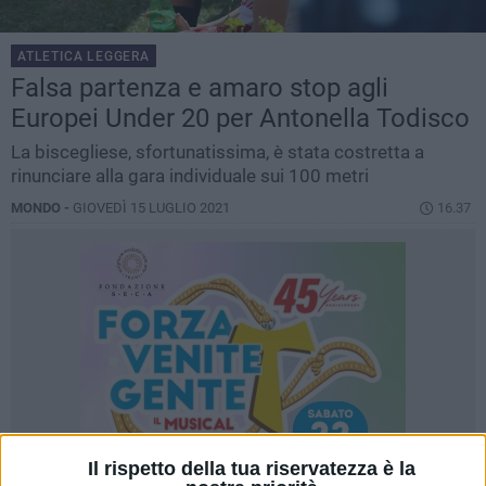
ATLETICA LEGGERA
Falsa partenza e amaro stop agli
Europei Under 20 per Antonella Todisco
La biscegliese, sfortunatissima, è stata costretta a
rinunciare alla gara individuale sui 100 metri
MONDO -
GIOVEDÌ 15 LUGLIO 2021
16.37
Il rispetto della tua riservatezza è la