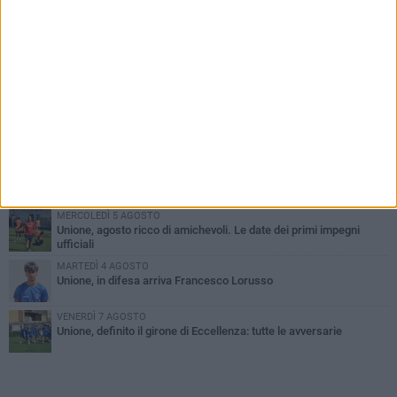
PIÙ LETTI QUESTA SETTIMANA
GIOVEDÌ 6 AGOSTO
Bisceglie inserito nel girone H: ecco tutte le avversarie
MERCOLEDÌ 5 AGOSTO
Il Bisceglie si rafforza con Mikel Opoola e Pierluigi Lagonigro
MARTEDÌ 4 AGOSTO
Quinto capitolo con la Star Volley per Fabio Di Vita
MERCOLEDÌ 5 AGOSTO
Unione, agosto ricco di amichevoli. Le date dei primi impegni
ufficiali
MARTEDÌ 4 AGOSTO
Unione, in difesa arriva Francesco Lorusso
VENERDÌ 7 AGOSTO
Unione, definito il girone di Eccellenza: tutte le avversarie