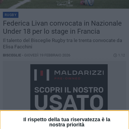
RUGBY
Federica Livan convocata in Nazionale
Under 18 per lo stage in Francia
Il talento del Bisceglie Rugby tra le trenta convocate da
Elisa Facchini
BISCEGLIE -
GIOVEDÌ 19 FEBBRAIO 2026
1.12
Il rispetto della tua riservatezza è la
nostra priorità