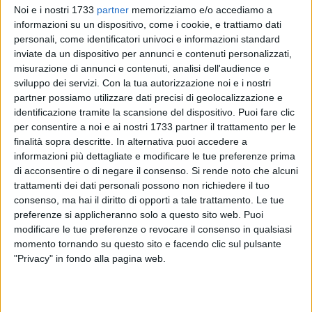
Noi e i nostri 1733
partner
memorizziamo e/o accediamo a
informazioni su un dispositivo, come i cookie, e trattiamo dati
personali, come identificatori univoci e informazioni standard
33
inviate da un dispositivo per annunci e contenuti personalizzati,
misurazione di annunci e contenuti, analisi dell'audience e
sviluppo dei servizi.
Con la tua autorizzazione noi e i nostri
partner possiamo utilizzare dati precisi di geolocalizzazione e
C'è anche il nome di Federica Livan tra le convocate della
identificazione tramite la scansione del dispositivo. Puoi fare clic
Nazionale Italiana Under 18 di rugby femminile per lo stage
per consentire a noi e ai nostri 1733 partner il trattamento per le
in programma ad Aix-en-Provence, in Francia, dal 20 al 23
finalità sopra descritte. In alternativa puoi accedere a
febbraio. La capo allenatrice delle azzurre, Elisa Facchini, ha
informazioni più dettagliate e modificare le tue preferenze prima
diramato l'elenco delle trenta atlete selezionate per l'attività
di acconsentire o di negare il consenso.
Si rende noto che alcuni
internazionale, che rappresenta un passaggio significativo
trattamenti dei dati personali possono non richiedere il tuo
consenso, ma hai il diritto di opporti a tale trattamento. Le tue
nel percorso di crescita verso il livello competitivo europeo.
preferenze si applicheranno solo a questo sito web. Puoi
modificare le tue preferenze o revocare il consenso in qualsiasi
Nel corso dello stage è previsto, nella giornata di domenica
momento tornando su questo sito e facendo clic sul pulsante
22 febbraio, anche un allenamento congiunto con una
"Privacy" in fondo alla pagina web.
selezione francese, occasione utile per confrontarsi con una
realtà di alto profilo e testare sul campo il lavoro svolto in
ambito federale.