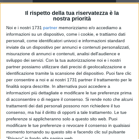
Il rispetto della tua riservatezza è la
nostra priorità
Noi e i nostri 1731
partner
memorizziamo e/o accediamo a
informazioni su un dispositivo, come i cookie, e trattiamo dati
personali, come identificatori univoci e informazioni standard
60
inviate da un dispositivo per annunci e contenuti personalizzati,
misurazione di annunci e contenuti, analisi dell'audience e
sviluppo dei servizi.
Con la tua autorizzazione noi e i nostri
Sale sul tetto d'Europa la nostra Flavia Cassano, mercoledì 4
partner possiamo utilizzare dati precisi di geolocalizzazione e
giugno a Tallinn, in Estonia, ha messo al collo due storiche
identificazione tramite la scansione del dispositivo. Puoi fare clic
per consentire a noi e ai nostri 1731 partner il trattamento per le
medaglie per l'Italia. Flavia, con le sue compagne della
finalità sopra descritte. In alternativa puoi accedere a
Squadra Nazionale Junior, Chiara Cortese (Eurogymnica
informazioni più dettagliate e modificare le tue preferenze prima
Torino), Elisa Maria Comignani (Armonia Chieti), Virginia
di acconsentire o di negare il consenso.
Si rende noto che alcuni
Galeazzi (Aurora Fano), Ginevra Pascarella (Ritmica
trattamenti dei dati personali possono non richiedere il tuo
Piemonte) ed Elisabetta Valdifiori (Cervia Ginnastica) e le
consenso, ma hai il diritto di opporti a tale trattamento. Le tue
loro allenatrici Tiziana Colognese ed Elisa Vaccaro, si sono
preferenze si applicheranno solo a questo sito web. Puoi
laureate Campionesse Europee ai 5 cerchi ed hanno
modificare le tue preferenze o revocare il consenso in qualsiasi
momento tornando su questo sito e facendo clic sul pulsante
conquistato un prestigioso bronzo nel concorso generale.
"Privacy" in fondo alla pagina web.