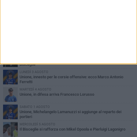
PIÙ LETTI QUESTA SETTIMANA
VENERDÌ 31 LUGLIO
Anna Musci e Carmelo Musci convocati per gli Europei assoluti di
Birmingham
LUNEDÌ 3 AGOSTO
Simone Franceschi, una solida certezza per la Star Volley
Bisceglie
LUNEDÌ 3 AGOSTO
Unione, innesto per le corsie offensive: ecco Marco Antonio
Ferretti
MARTEDÌ 4 AGOSTO
Unione, in difesa arriva Francesco Lorusso
SABATO 1 AGOSTO
Unione, Michelangelo Lamanuzzi si aggiunge al reparto dei
portieri
MERCOLEDÌ 5 AGOSTO
Il Bisceglie si rafforza con Mikel Opoola e Pierluigi Lagonigro