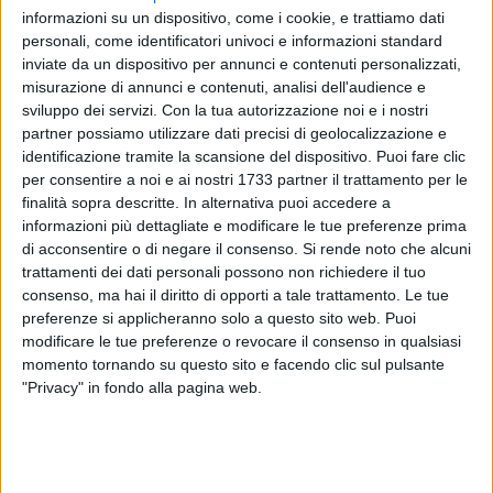
informazioni su un dispositivo, come i cookie, e trattiamo dati
personali, come identificatori univoci e informazioni standard
inviate da un dispositivo per annunci e contenuti personalizzati,
19
A cura di
misurazione di annunci e contenuti, analisi dell'audience e
CRISTINA SCARASCIULLO
sviluppo dei servizi.
Con la tua autorizzazione noi e i nostri
partner possiamo utilizzare dati precisi di geolocalizzazione e
identificazione tramite la scansione del dispositivo. Puoi fare clic
La Diaz riparte da una certezza in panchina. È arrivata infatti
per consentire a noi e ai nostri 1733 partner il trattamento per le
la prima conferma ufficiale in vista della stagione sportiva
finalità sopra descritte. In alternativa puoi accedere a
informazioni più dettagliate e modificare le tue preferenze prima
2025/2026: sarà ancora Giuseppe Di Chiano a guidare la
di acconsentire o di negare il consenso.
Si rende noto che alcuni
Prima Squadra nel campionato di calcio a 5.
trattamenti dei dati personali possono non richiedere il tuo
consenso, ma hai il diritto di opporti a tale trattamento. Le tue
La società ha annunciato con soddisfazione il
preferenze si applicheranno solo a questo sito web. Puoi
proseguimento del rapporto con il tecnico, evidenziando
modificare le tue preferenze o revocare il consenso in qualsiasi
come la decisione sia frutto di una volontà condivisa: dare
momento tornando su questo sito e facendo clic sul pulsante
continuità al progetto tecnico e umano avviato nei mesi
"Privacy" in fondo alla pagina web.
scorsi. «Il lavoro svolto dal Mister ha posto solide basi su cui
la società intende proseguire con ambizione e senso di
appartenenza», si legge nella nota diramata dal club.