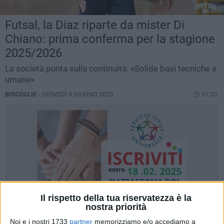
Futsal, la Diaz riparte da mister Di
Chiano: prima conferma per la stagione
2025/2026
La società punta sulla continuità: «Solide basi tecniche e
umane»
BISCEGLIE -
GIOVEDÌ 5 GIUGNO 2025
07.30
Il rispetto della tua riservatezza è la
nostra priorità
Noi e i nostri 1733
partner
memorizziamo e/o accediamo a