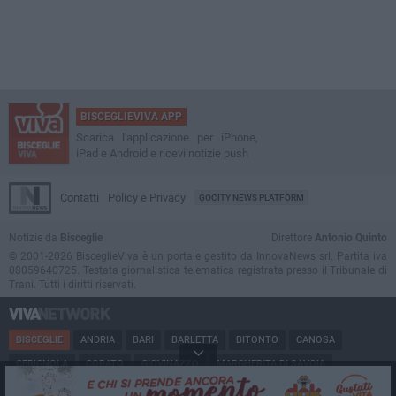
BISCEGLIEVIVA APP
Scarica l'applicazione per iPhone,
iPad e Android e ricevi notizie push
Contatti
Policy e Privacy
GOCITY NEWS PLATFORM
Notizie da
Bisceglie
Direttore
Antonio Quinto
© 2001-2026 BisceglieViva è un portale gestito da InnovaNews srl. Partita iva
08059640725. Testata giornalistica telematica registrata presso il Tribunale di
Trani. Tutti i diritti riservati.
BISCEGLIE
ANDRIA
BARI
BARLETTA
BITONTO
CANOSA
CERIGNOLA
CORATO
GIOVINAZZO
MARGHERITA DI SAVOIA
MINERVINO
MODUGNO
MOLFETTA
PUGLIA
RUVO