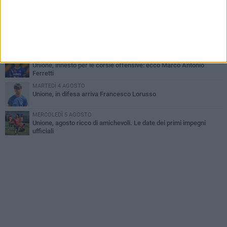
Simone Franceschi, una solida certezza per la Star Volley
Bisceglie
MERCOLEDÌ 5 AGOSTO
Il Bisceglie si rafforza con Mikel Opoola e Pierluigi Lagonigro
LUNEDÌ 3 AGOSTO
Unione, innesto per le corsie offensive: ecco Marco Antonio
Ferretti
MARTEDÌ 4 AGOSTO
Unione, in difesa arriva Francesco Lorusso
MERCOLEDÌ 5 AGOSTO
Unione, agosto ricco di amichevoli. Le date dei primi impegni
ufficiali