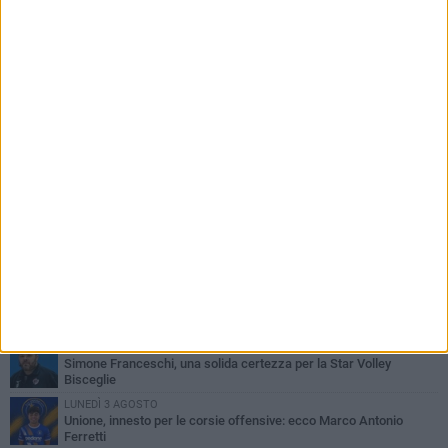
PIÙ LETTI QUESTA SETTIMANA
VENERDÌ 31 LUGLIO
Anna Musci e Carmelo Musci convocati per gli Europei assoluti di
Birmingham
LUNEDÌ 3 AGOSTO
Simone Franceschi, una solida certezza per la Star Volley
Bisceglie
LUNEDÌ 3 AGOSTO
Unione, innesto per le corsie offensive: ecco Marco Antonio
Ferretti