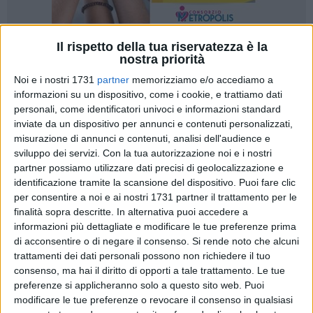
Il rispetto della tua riservatezza è la
14
nostra priorità
Noi e i nostri 1731
partner
memorizziamo e/o accediamo a
informazioni su un dispositivo, come i cookie, e trattiamo dati
personali, come identificatori univoci e informazioni standard
Il sontuoso 8/9 dal perimetro nell'ultimo quarto per un
inviate da un dispositivo per annunci e contenuti personalizzati,
successo esterno tanto atteso quanto meritato. I Lions
misurazione di annunci e contenuti, analisi dell'audience e
Bisceglie hanno violato il parquet di Gualdo Tadino
sviluppo dei servizi.
Con la tua autorizzazione noi e i nostri
centrando un'affermazione importante, al termine della
partner possiamo utilizzare dati precisi di geolocalizzazione e
delicata sfida contro la tenace formazione umbra. Il feeling
identificazione tramite la scansione del dispositivo. Puoi fare clic
con il tiro pesante mancato per trenta minuti (6/26) e
per consentire a noi e ai nostri 1731 partner il trattamento per le
finalmente ritrovato nelle fasi decisive ha spostato l'inerzia
finalità sopra descritte. In alternativa puoi accedere a
informazioni più dettagliate e modificare le tue preferenze prima
di un confronto nel quale i nerazzurri di coach Vito Console
di acconsentire o di negare il consenso.
Si rende noto che alcuni
sono cresciuti anche in difesa, tenendo gli avversari sotto i
trattamenti dei dati personali possono non richiedere il tuo
70 punti. Quinto acuto stagionale su sette incontri per il
consenso, ma hai il diritto di opporti a tale trattamento. Le tue
collettivo biscegliese, che prosegue la risalita alle posizioni
preferenze si applicheranno solo a questo sito web. Puoi
nobili della classifica nel girone D del campionato di Serie
modificare le tue preferenze o revocare il consenso in qualsiasi