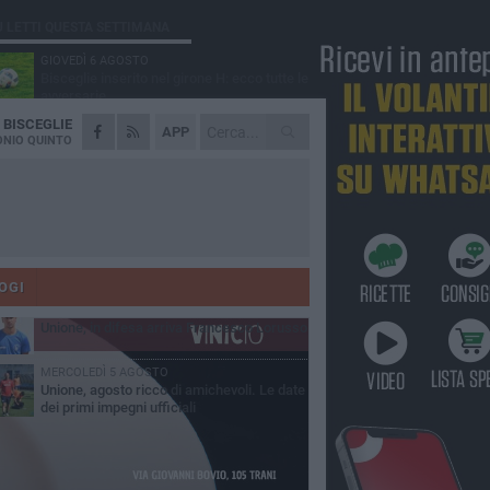
Ù LETTI QUESTA SETTIMANA
GIOVEDÌ 6 AGOSTO
Bisceglie inserito nel girone H: ecco tutte le
avversarie
A
BISCEGLIE
LUNEDÌ 3 AGOSTO
APP
Simone Franceschi, una solida certezza
NIO QUINTO
per la Star Volley Bisceglie
MERCOLEDÌ 5 AGOSTO
Il Bisceglie si rafforza con Mikel Opoola e
Pierluigi Lagonigro
LUNEDÌ 3 AGOSTO
Unione, innesto per le corsie offensive:
ecco Marco Antonio Ferretti
OGI
MARTEDÌ 4 AGOSTO
Unione, in difesa arriva Francesco Lorusso
MERCOLEDÌ 5 AGOSTO
Unione, agosto ricco di amichevoli. Le date
dei primi impegni ufficiali