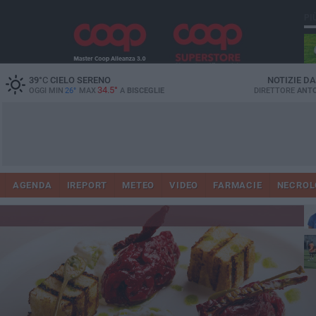
PI
39
°C
CIELO SERENO
NOTIZIE D
34.5°
OGGI MIN
26°
MAX
A
BISCEGLIE
DIRETTORE
ANTO
AGENDA
IREPORT
METEO
VIDEO
FARMACIE
NECROL