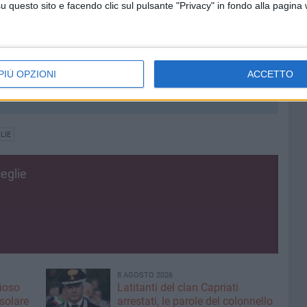
questo sito e facendo clic sul pulsante "Privacy" in fondo alla pagina
anza), Marenna di Gorla Minore (Varese).
ri da due: Cassino 17/36, Lions Bisceglie 31/45. Tiri da
2. Tiri liberi: Cassino 10/14, Lions Bisceglie 11/16.
PIÙ OPZIONI
ACCETTO
), Lions Bisceglie 38 (26+12, Tibs e Vavoli 6). Assists:
.
LIE
eglie
8 AGOSTO 2026
fioso
Latitanti del clan Capriati
asolare
arrestati, le parole del colonnello