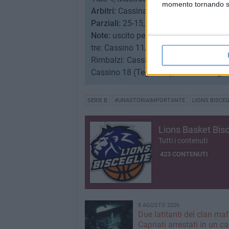
momento tornando su 
Arbitri:
Cassina di Desio (Monza e Bri
Parziali:
25-15; 38-38; 59-63.
Note:
uscito per cinque falli Ly-Lee. Ti
tre: Cassino 11/23, Lions Bisceglie 4/2
Rimbalzi: Cassino 29 (22+7, Campori 10
Cassino 18 (Teghini 7), Lions Bisceglie
SERIE B
#UNASTORIAIMPORTANTE
LIONS BISCEG
Lions Basket Bisc
Tutti i contenuti
423 CONTENUTI
8 AGOSTO 2026
Due latitanti del clan ma
Capriati arrestati in un c