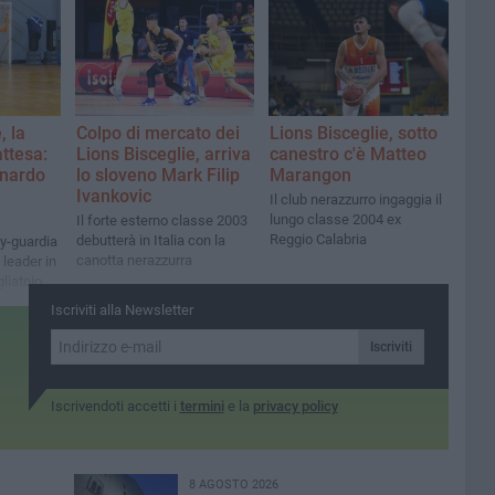
Fracchiolla nuovo team
manager
, la
Colpo di mercato dei
Lions Bisceglie, sotto
ttesa:
Lions Bisceglie, arriva
canestro c'è Matteo
onardo
lo sloveno Mark Filip
Marangon
Ivankovic
Il club nerazzurro ingaggia il
lungo classe 2004 ex
Il forte esterno classe 2003
Reggio Calabria
debutterà in Italia con la
ay-guardia
canotta nerazzurra
 leader in
liatoio
Iscriviti alla Newsletter
Iscriviti
Iscrivendoti accetti i
termini
e la
privacy policy
8 AGOSTO 2026