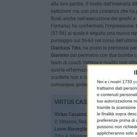
alla loro partita: il livello dell'intensità 
esibizioni ma con una costanza che ha pro
fluidi anche nell'esecuzione dei giochi e
Fontana) ha confermato l'impressione. I
(57-56) al quale è seguita una nuova repl
punteggio sul 59-63 nel corso dell'ultim
Gianluca Tibs
, ha posto le premesse per 
Giannini
dal perimetro con due bombe con
team di coach Vettese è risalito non oltre
quarta affermazione di Bisceglie. Un'altr
I
scuderia non è cambiato: piedi ben piantat
Noi e i nostri 1733
p
comunque, godersi il momento con gioia
trattiamo dati person
e contenuti personali
tua autorizzazione no
VIRTUS CASSINO-LIONS BISCEG
tramite la scansione 
le finalità sopra des
Virtus Cassino:
Provenzani 6, Moffa 13,
preferenze prima di 
2, Idrissou, Razic. N.e.: Gambelli. All,: 
possono non richieder
Lions Bisceglie:
Dron, Fontana 12, Dri 
applicheranno solo a
Tibs 4, Mastrodonato. All.: Nunzi.