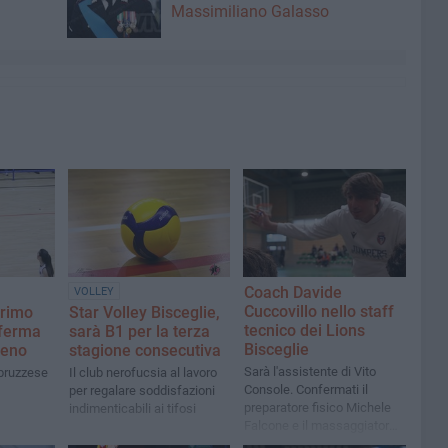
Massimiliano Galasso
Coach Davide
VOLLEY
Cuccovillo nello staff
primo
Star Volley Bisceglie,
tecnico dei Lions
nferma
sarà B1 per la terza
Bisceglie
leno
stagione consecutiva
Sarà l'assistente di Vito
abruzzese
Il club nerofucsia al lavoro
Console. Confermati il
per regalare soddisfazioni
preparatore fisico Michele
indimenticabili ai tifosi
Falcone e il massaggiatore
Tonio Lopopolo. Felice