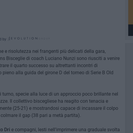
d by
e risolutezza nei frangenti più delicati della gara,
ons Bisceglie di coach Luciano Nunzi sono riusciti a venire
are il quarto successo su altrettanti incontri di
ieno alla guida del girone D del torneo di Serie B Old
i turno, specie alla luce di un approccio poco brillante nel
ze. Il collettivo biscegliese ha reagito con tenacia e
emente (25-21) e mostrandosi capace di incassare il colpo
 colmare il gap (38 pari a metà partita).
to Dri
e compagni, lesti nell'imprimere una graduale svolta