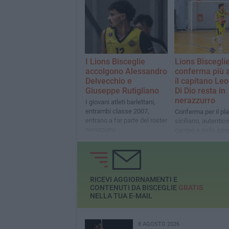
I Lions Bisceglie
Lions Bisceglie
accolgono Alessandro
conferma più a
Delvecchio e
il capitano Le
Giuseppe Rutigliano
Di Dio resta in
nerazzurro
I giovani atleti barlettani,
entrambi classe 2007,
Conferma per il pl
entrano a far parte del roster
siciliano, autentico
nerazzurro
campo e nello spog
RICEVI AGGIORNAMENTI E
CONTENUTI DA BISCEGLIE
GRATIS
NELLA TUA E-MAIL
8 AGOSTO 2026