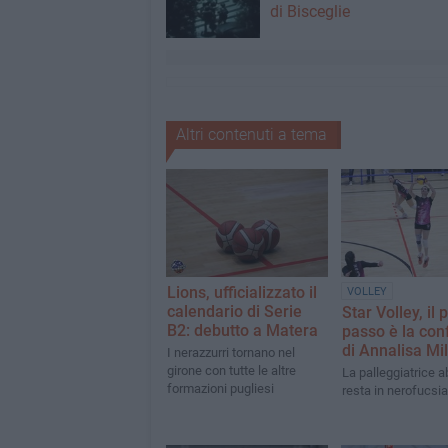
di Bisceglie
Altri contenuti a tema
Lions, ufficializzato il
VOLLEY
calendario di Serie
Star Volley, il 
B2: debutto a Matera
passo è la co
di Annalisa Mi
I nerazzurri tornano nel
girone con tutte le altre
La palleggiatrice 
formazioni pugliesi
resta in nerofucsia