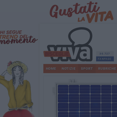
30.727
FANPAGE
HOME
NOTIZIE
SPORT
RUBRICHE