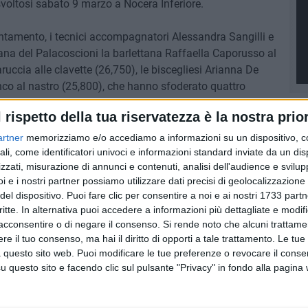
voltosi sabato 9 marzo a Nocera Inferiore.
tamento, i tecnici accompagnatori Alessandra Sangilli e
ana del Palacoscioni la barlettana Raffaella Caporusso al
ruccia alle clavette (26,750), le biscegliesi Arianna De
anco al nastro (25,800), che hanno sfoderato quattro
ndo un ottimo 102,200 e tornando così a casa già con una
l rispetto della tua riservatezza è la nostra prior
ssima gara in programma.
artner
memorizziamo e/o accediamo a informazioni su un dispositivo, c
GILLI
ali, come identificatori univoci e informazioni standard inviate da un di
zzati, misurazione di annunci e contenuti, analisi dell'audience e svilupp
i e i nostri partner possiamo utilizzare dati precisi di geolocalizzazione 
9 AGOSTO 2026
del dispositivo. Puoi fare clic per consentire a noi e ai nostri 1733 partn
ziative
Incendio in un appartamento di
viale Calace, evacuate due
critte. In alternativa puoi accedere a informazioni più dettagliate e modif
famiglie
acconsentire o di negare il consenso.
Si rende noto che alcuni trattamen
e il tuo consenso, ma hai il diritto di opporti a tale trattamento. Le tue
 questo sito web. Puoi modificare le tue preferenze o revocare il conse
questo sito e facendo clic sul pulsante "Privacy" in fondo alla pagina