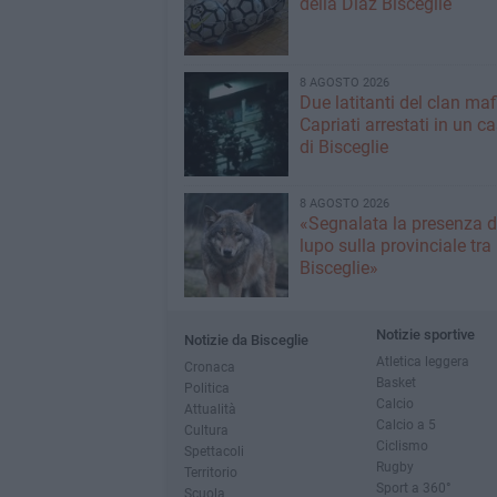
della Diaz Bisceglie
8 AGOSTO 2026
Due latitanti del clan ma
Capriati arrestati in un c
di Bisceglie
8 AGOSTO 2026
«Segnalata la presenza d
lupo sulla provinciale tra
Bisceglie»
Notizie sportive
Notizie da Bisceglie
Atletica leggera
Cronaca
Basket
Politica
Calcio
Attualità
Calcio a 5
Cultura
Ciclismo
Spettacoli
Rugby
Territorio
Sport a 360°
Scuola