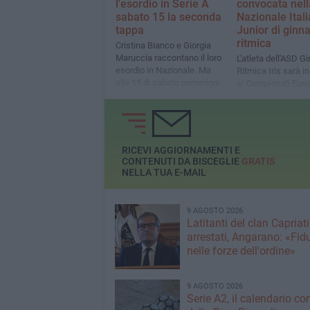
l'esordio in Serie A
convocata nell
sabato 15 la seconda
Nazionale Ital
tappa
Junior di ginna
ritmica
Cristina Bianco e Giorgia
Maruccia raccontano il loro
L'atleta dell'ASD G
esordio in Nazionale. Ma
Ritmica Iris sarà i
alle 15 di sabato pomeriggio
ai Campionati Euro
saranno già in pedana
Mondiali
RICEVI AGGIORNAMENTI E
CONTENUTI DA BISCEGLIE
GRATIS
NELLA TUA E-MAIL
9 AGOSTO 2026
Latitanti del clan Capriati
arrestati, Angarano: «Fid
nelle forze dell'ordine»
9 AGOSTO 2026
Serie A2, il calendario c