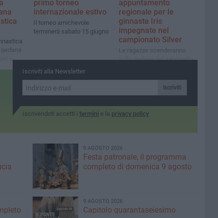
a
primo torneo
appuntamento
iana
internazionale estivo
regionale per le
stica
ginnaste Iris
Il torneo amichevole
impegnate nel
terminerà sabato 15 giugno
campionato Silver
innastica
n pedana
Le ragazze scenderanno
pei e
sulla pedana del palazzetto
dello sport di Putignano
Iscriviti alla Newsletter
Iscriviti
Iscrivendoti accetti i
termini
e la
privacy policy
9 AGOSTO 2026
Festa patronale, il programma
ucia
completo di domenica 9 agosto
9 AGOSTO 2026
ompleto
Capitolo quarantaseiesimo