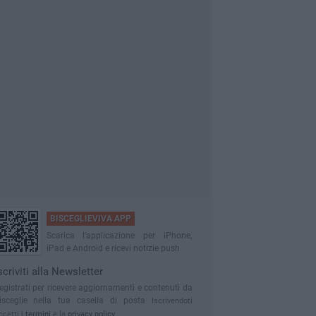
BISCEGLIEVIVA APP
Scarica l'applicazione per iPhone,
iPad e Android e ricevi notizie push
scriviti alla Newsletter
egistrati per ricevere aggiornamenti e contenuti da
isceglie nella tua casella di posta
Iscrivendoti
ccetti i
termini
e la
privacy policy