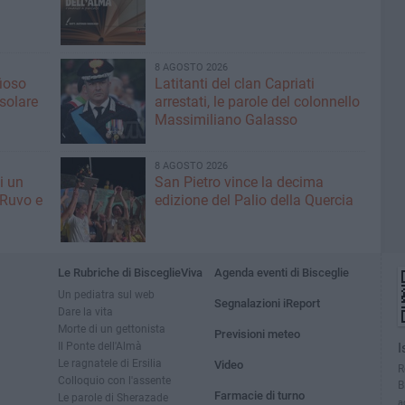
8 AGOSTO 2026
fioso
Latitanti del clan Capriati
asolare
arrestati, le parole del colonnello
Massimiliano Galasso
8 AGOSTO 2026
i un
San Pietro vince la decima
 Ruvo e
edizione del Palio della Quercia
Le Rubriche di BisceglieViva
Agenda eventi di Bisceglie
Un pediatra sul web
Segnalazioni iReport
Dare la vita
Morte di un gettonista
Previsioni meteo
Il Ponte dell'Almà
I
Le ragnatele di Ersilia
Video
R
Colloquio con l'assente
B
Farmacie di turno
Le parole di Sherazade
a