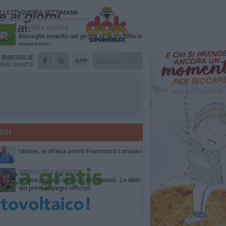
Ù LETTI QUESTA SETTIMANA
GIOVEDÌ 6 AGOSTO
Bisceglie inserito nel girone H: ecco tutte le
avversarie
A
BISCEGLIE
LUNEDÌ 3 AGOSTO
APP
Simone Franceschi, una solida certezza
NIO QUINTO
per la Star Volley Bisceglie
MERCOLEDÌ 5 AGOSTO
Il Bisceglie si rafforza con Mikel Opoola e
Pierluigi Lagonigro
LUNEDÌ 3 AGOSTO
Unione, innesto per le corsie offensive:
ecco Marco Antonio Ferretti
OGI
MARTEDÌ 4 AGOSTO
Unione, in difesa arriva Francesco Lorusso
MERCOLEDÌ 5 AGOSTO
Unione, agosto ricco di amichevoli. Le date
dei primi impegni ufficiali