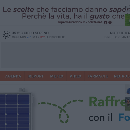
PI
35.5
°C
CIELO SERENO
NOTIZIE D
32°
OGGI MIN
26°
MAX
A
BISCEGLIE
DIRETTORE
ANTO
AGENDA
IREPORT
METEO
VIDEO
FARMACIE
NECROL