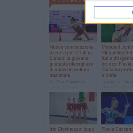
Altri contenuti a tema
Nuova convocazione
Mondiali Junio
azzurra per Cristina
Ginnastica Rit
Bianco: la giovane
Italia d’argento
ginnasta biscegliese
bronzo: Flavia
di nuovo in raduno
Cassano prota
nazionale
a Sofia
Dal 22 al 28 giugno la
La giovanissima at
classe 2009 sarà a
Ginnastica Ritmica I
Mezzana per un
con la Nazionale: 
allenamento collegiale con
medaglie iridate
le migliori atlete Senior della
nell’esercizio alle 
Serie A
ai cerchi
Iris Giovinazzo: dopo
Flavia Cassan