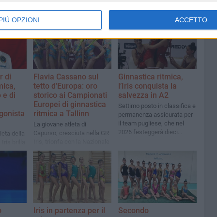
PIÙ OPZIONI
ACCETTO
r di
Flavia Cassano sul
Ginnastica ritmica,
mica,
tetto d’Europa: oro
l’Iris conquista la
 e di
storico ai Campionati
salvezza in A2
Europei di ginnastica
Settimo posto in classifica e
gonista
ritmica a Tallinn
permanenza assicurata per
il team pugliese, che nel
La giovane atleta di
2026 festeggerà dieci
Capurso, cresciuta nella GR
leta della
stagioni consecutive nella
Iris, trionfa con la Nazionale
ris brilla
massima serie
Junior ai 5 cerchi e
due
conquista anche il bronzo
nel concorso generale
clavette e
o
Iris in partenza per il
Secondo