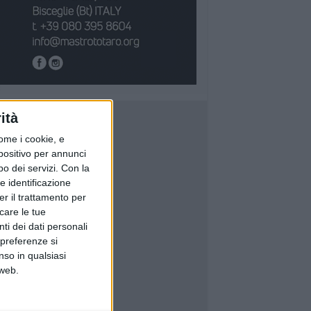
ità
ome i cookie, e
spositivo per annunci
o dei servizi.
Con la
e identificazione
er il trattamento per
icare le tue
ti dei dati personali
 preferenze si
nso in qualsiasi
 web.