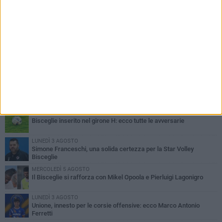
PIÙ LETTI QUESTA SETTIMANA
GIOVEDÌ 6 AGOSTO
Bisceglie inserito nel girone H: ecco tutte le avversarie
LUNEDÌ 3 AGOSTO
Simone Franceschi, una solida certezza per la Star Volley
Bisceglie
MERCOLEDÌ 5 AGOSTO
Il Bisceglie si rafforza con Mikel Opoola e Pierluigi Lagonigro
LUNEDÌ 3 AGOSTO
Unione, innesto per le corsie offensive: ecco Marco Antonio
Ferretti