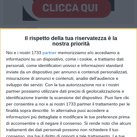
3
Il rispetto della tua riservatezza è la
nostra priorità
Noi e i nostri 1733
partner
memorizziamo e/o accediamo a
In Puglia si scende in campo per prepararsi ad accogliere il
informazioni su un dispositivo, come i cookie, e trattiamo dati
grande tennis. Manca, infatti, meno di un mese alla
Hopman
personali, come identificatori univoci e informazioni standard
inviate da un dispositivo per annunci e contenuti personalizzati,
Cup
, il prestigioso torneo che arriva quest'anno in Italia per la
misurazione di annunci e contenuti, analisi dell'audience e
prima volta,
dal 16 al 20 luglio
in Puglia,
a Bari
.
sviluppo dei servizi.
Con la tua autorizzazione noi e i nostri
partner possiamo utilizzare dati precisi di geolocalizzazione e
Sui due campi appositamente realizzati alla Fiera del
identificazione tramite la scansione del dispositivo. Puoi fare clic
Levante, si sfideranno 12 giocatori di grande rilievo nel
per consentire a noi e ai nostri 1733 partner il trattamento per le
panorama del tennis internazionale. A cominciare
finalità sopra descritte. In alternativa puoi accedere a
dall'italiana
Jasmine Paolini
, vincitrice sia del singolare che
informazioni più dettagliate e modificare le tue preferenze prima
di acconsentire o di negare il consenso.
Si rende noto che alcuni
del doppio, con Sara Errani, agli Internazionali di Roma. Con
trattamenti dei dati personali possono non richiedere il tuo
la Errani ha anche conquistato il doppio femminile al Roland
consenso, ma hai il diritto di opporti a tale trattamento. Le tue