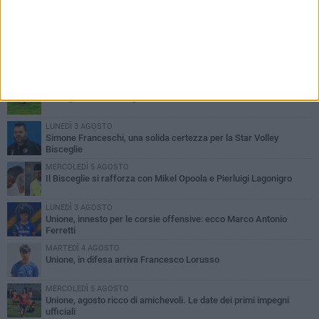
PIÙ LETTI QUESTA SETTIMANA
GIOVEDÌ 6 AGOSTO
Bisceglie inserito nel girone H: ecco tutte le avversarie
LUNEDÌ 3 AGOSTO
Simone Franceschi, una solida certezza per la Star Volley
Bisceglie
MERCOLEDÌ 5 AGOSTO
Il Bisceglie si rafforza con Mikel Opoola e Pierluigi Lagonigro
LUNEDÌ 3 AGOSTO
Unione, innesto per le corsie offensive: ecco Marco Antonio
Ferretti
MARTEDÌ 4 AGOSTO
Unione, in difesa arriva Francesco Lorusso
MERCOLEDÌ 5 AGOSTO
Unione, agosto ricco di amichevoli. Le date dei primi impegni
ufficiali