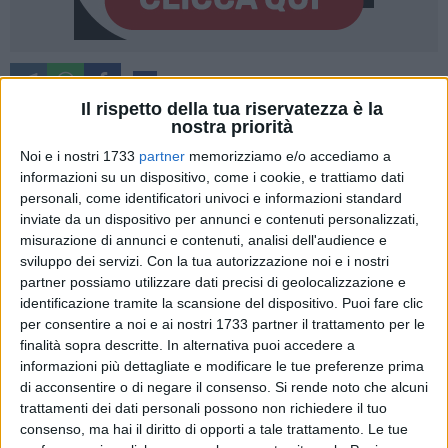
40
Il rispetto della tua riservatezza è la
nostra priorità
Noi e i nostri 1733
partner
memorizziamo e/o accediamo a
Quarta gara senza raccolto e ottava sconfitta stagionale. Il
informazioni su un dispositivo, come i cookie, e trattiamo dati
3-1 incassato sul rettangolo di Arzano è una battuta
personali, come identificatori univoci e informazioni standard
d'arresto non priva di conseguenze per la classifica della
inviate da un dispositivo per annunci e contenuti personalizzati,
Star Volley Bisceglie, che dopo essersi aggiudicata la
misurazione di annunci e contenuti, analisi dell'audience e
frazione d'apertura si è smarrita, prestando il fianco alla
sviluppo dei servizi.
Con la tua autorizzazione noi e i nostri
vitalità della formazione campana. Stop per il team
partner possiamo utilizzare dati precisi di geolocalizzazione e
identificazione tramite la scansione del dispositivo. Puoi fare clic
nerofucsia di coach Giandomenico, privo di Egle Solarino
per consentire a noi e ai nostri 1733 partner il trattamento per le
(indisponibile).
finalità sopra descritte. In alternativa puoi accedere a
informazioni più dettagliate e modificare le tue preferenze prima
Spunti iniziali sul filo dell'equilibrio: un muro di Torre è valso
di acconsentire o di negare il consenso.
Si rende noto che alcuni
il 6-9. Le padrone di casa si sono riavvicinate sul 12-13 ma
trattamenti dei dati personali possono non richiedere il tuo
Civardi ha suonato la carica (13-17). Sussulto della
consenso, ma hai il diritto di opporti a tale trattamento. Le tue