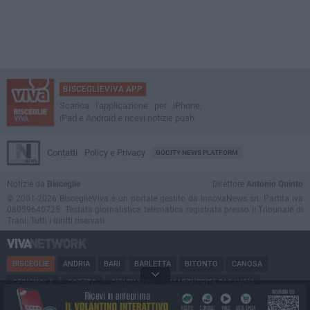
BISCEGLIEVIVA APP
Scarica l'applicazione per iPhone,
iPad e Android e ricevi notizie push
Contatti
Policy e Privacy
GOCITY NEWS PLATFORM
Notizie da
Bisceglie
Direttore
Antonio Quinto
© 2001-2026 BisceglieViva è un portale gestito da InnovaNews srl. Partita iva
08059640725. Testata giornalistica telematica registrata presso il Tribunale di
Trani. Tutti i diritti riservati.
BISCEGLIE
ANDRIA
BARI
BARLETTA
BITONTO
CANOSA
CERIGNOLA
CORATO
GIOVINAZZO
MARGHERITA DI SAVOIA
MINERVINO
MODUGNO
MOLFETTA
PUGLIA
RUVO