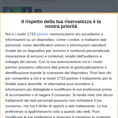
20
A cura di
VITO TROILO
Il rispetto della tua riservatezza è la
nostra priorità
Noi e i nostri 1733
partner
memorizziamo e/o accediamo a
Terzo posto immediatamente riconquistato. La Star Volley
informazioni su un dispositivo, come i cookie, e trattiamo dati
Bisceglie ha espugnato il rettangolo di Cutrofiano in quattro
personali, come identificatori univoci e informazioni standard
set, centrando una vittoria tutt'altro che scontata al cospetto
inviate da un dispositivo per annunci e contenuti personalizzati,
di avversarie mai dome la cui crescita esponenziale è sotto
misurazione di annunci e contenuti, analisi dell'audience e
sviluppo dei servizi.
Con la tua autorizzazione noi e i nostri
gli occhi degli addetti ai lavori. Il successo strappato sul
partner possiamo utilizzare dati precisi di geolocalizzazione e
campo salentino ha consentito alle nerofucsia di ristabilirsi
identificazione tramite la scansione del dispositivo. Puoi fare clic
nella posizione di classifica lasciata solo
per consentire a noi e ai nostri 1733 partner il trattamento per le
momentaneamente in seguito alla decisione della
finalità sopra descritte. In alternativa puoi accedere a
Federvolley di cancellare tutti i risultati ottenuti contro il
informazioni più dettagliate e modificare le tue preferenze prima
Nocciano, team che si è ritirato dopo dieci turni del
di acconsentire o di negare il consenso.
Si rende noto che alcuni
campionato di B2. Le ragazze di
Sarcinella
, penalizzate dal
trattamenti dei dati personali possono non richiedere il tuo
consenso, ma hai il diritto di opporti a tale trattamento. Le tue
fatto di aver dovuto riposare alla prima giornata, ora sono
preferenze si applicheranno solo a questo sito web. Puoi
salite a quota 32 punti ma con una partita in meno rispetto a
modificare le tue preferenze o revocare il consenso in qualsiasi