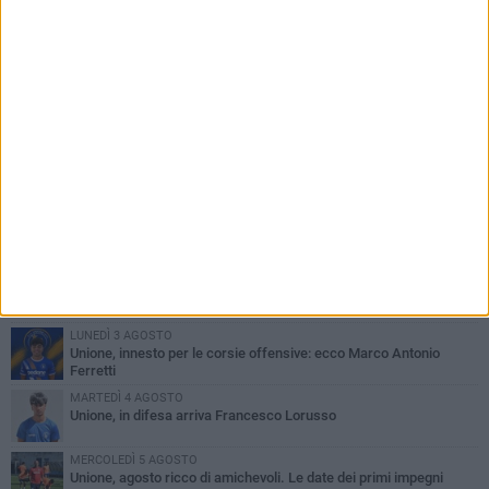
PIÙ LETTI QUESTA SETTIMANA
GIOVEDÌ 6 AGOSTO
Bisceglie inserito nel girone H: ecco tutte le avversarie
LUNEDÌ 3 AGOSTO
Simone Franceschi, una solida certezza per la Star Volley
Bisceglie
MERCOLEDÌ 5 AGOSTO
Il Bisceglie si rafforza con Mikel Opoola e Pierluigi Lagonigro
LUNEDÌ 3 AGOSTO
Unione, innesto per le corsie offensive: ecco Marco Antonio
Ferretti
MARTEDÌ 4 AGOSTO
Unione, in difesa arriva Francesco Lorusso
MERCOLEDÌ 5 AGOSTO
Unione, agosto ricco di amichevoli. Le date dei primi impegni