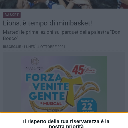
BASKET
Lions, è tempo di minibasket!
Martedì le prime lezioni sul parquet della palestra “Don
Bosco”
BISCEGLIE -
LUNEDÌ 4 OTTOBRE 2021
Il rispetto della tua riservatezza è la
nostra priorità