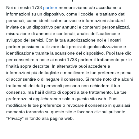
Noi e i nostri 1733
partner
memorizziamo e/o accediamo a
2
A cura di
informazioni su un dispositivo, come i cookie, e trattiamo dati
VITO TROILO
personali, come identificatori univoci e informazioni standard
inviate da un dispositivo per annunci e contenuti personalizzati,
misurazione di annunci e contenuti, analisi dell'audience e
sviluppo dei servizi.
Con la tua autorizzazione noi e i nostri
Martedì 5 ottobre avranno inizio i corsi di Minibasket
partner possiamo utilizzare dati precisi di geolocalizzazione e
promossi dai Lions Bisceglie con le lezioni in programma sul
identificazione tramite la scansione del dispositivo. Puoi fare clic
parquet della palestra del plesso "Don Giovanni Bosco" di via
per consentire a noi e ai nostri 1733 partner il trattamento per le
Amando Vescovo, struttura inclusa nel terzo circolo
finalità sopra descritte. In alternativa puoi accedere a
didattico.
informazioni più dettagliate e modificare le tue preferenze prima
di acconsentire o di negare il consenso.
Si rende noto che alcuni
trattamenti dei dati personali possono non richiedere il tuo
Le lezioni saranno supervisionate dalla responsabile di
consenso, ma hai il diritto di opporti a tale trattamento. Le tue
settore, l'istruttrice nazionale
Sara Pasquale
, e tenute dalle
preferenze si applicheranno solo a questo sito web. Puoi
istruttrici
Mara Losapio, Donatella Losapio
e
Katia D'Addato
modificare le tue preferenze o revocare il consenso in qualsiasi
con il supporto della stagista
Marica Lafranceschina
.
momento tornando su questo sito e facendo clic sul pulsante
"Privacy" in fondo alla pagina web.
In base al primo prospetto orario settimanale, le nate e i nati
nel
2016
si incontreranno martedì e giovedì dalle 16 alle 17, i
2014 e 2015
il martedì e giovedì dalle 17:15 alle 18:15, i