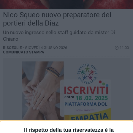
Nico Squeo nuovo preparatore dei
portieri della Diaz
Un nuovo ingresso nello staff guidato da mister Di
Chiano
BISCEGLIE -
GIOVEDÌ 4 GIUGNO 2026
11.00
COMUNICATO STAMPA
Il rispetto della tua riservatezza è la