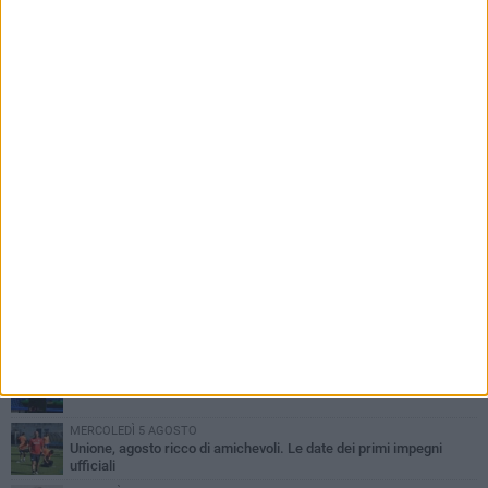
PIÙ LETTI QUESTA SETTIMANA
GIOVEDÌ 6 AGOSTO
Bisceglie inserito nel girone H: ecco tutte le avversarie
MERCOLEDÌ 5 AGOSTO
Il Bisceglie si rafforza con Mikel Opoola e Pierluigi Lagonigro
MARTEDÌ 4 AGOSTO
Quinto capitolo con la Star Volley per Fabio Di Vita
MERCOLEDÌ 5 AGOSTO
Unione, agosto ricco di amichevoli. Le date dei primi impegni
ufficiali