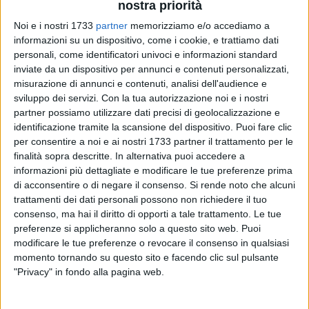
nostra priorità
Noi e i nostri 1733
partner
memorizziamo e/o accediamo a
informazioni su un dispositivo, come i cookie, e trattiamo dati
personali, come identificatori univoci e informazioni standard
inviate da un dispositivo per annunci e contenuti personalizzati,
misurazione di annunci e contenuti, analisi dell'audience e
La Diaz del presidente Giuseppe Cortellino ha comunicato
sviluppo dei servizi.
Con la tua autorizzazione noi e i nostri
l'ingresso di Nico Squeo nello staff tecnico biancorosso.
partner possiamo utilizzare dati precisi di geolocalizzazione e
Nella stagione sportiva 2026-2027 ricoprirà il ruolo di
identificazione tramite la scansione del dispositivo. Puoi fare clic
preparatore dei portieri, mettendo a disposizione della
per consentire a noi e ai nostri 1733 partner il trattamento per le
società competenza, passione e professionalità.
finalità sopra descritte. In alternativa puoi accedere a
informazioni più dettagliate e modificare le tue preferenze prima
di acconsentire o di negare il consenso.
Si rende noto che alcuni
Dopo cinque stagioni vissute tra Nox Molfetta e Public
trattamenti dei dati personali possono non richiedere il tuo
Molfetta nel ruolo di estremo difensore, Squeo ha intrapreso
consenso, ma hai il diritto di opporti a tale trattamento. Le tue
il percorso da allenatore specializzandosi nella preparazione
preferenze si applicheranno solo a questo sito web. Puoi
degli estremi difensori. Le prime esperienze sono arrivate
modificare le tue preferenze o revocare il consenso in qualsiasi
proprio con la Nox Molfetta, per poi proseguire come
momento tornando su questo sito e facendo clic sul pulsante
collaboratore dei portieri dell'Under 21 del Futsal Andria. Nel
"Privacy" in fondo alla pagina web.
corso degli anni ha ampliato il proprio bagaglio tecnico
collaborando con il Cus Bari in Serie C1 e, nell'ultima