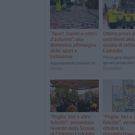
"Sport, sapori e colori
Ottima prova p
d'autunno": una
esordienti dell
domenica all'insegna
scuola di cicli
dello sport e
Ludobike
inclusione
Prima gara stagiona
giovani portacolori
Appuntamento previsto 19
biscegliesi
ottobre
“Puglia: bici e altre
“Puglia: bici e 
felicità!”, presentato
felicità!”, vene
l’evento della Scuola
ottobre la
di Ciclismo Ludobike
presentazione