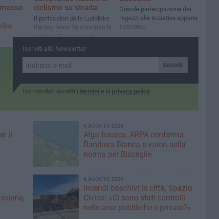
romosso
ciclismo su strada
Grande partecipazione dei
ragazzi alle iniziativa appena
Il portacolori della Ludobike
bike
trascorse
Racing Team ha concluso la
prova in 31ª posizione
di viale
Iscriviti alla Newsletter
cornice di
Iscriviti
 sport e
mi 12 e 13
Iscrivendoti accetti i
termini
e la
privacy policy
6 AGOSTO 2026
r il
Alga tossica, ARPA conferma
Bandiera Bianca e valori nella
norma per Bisceglie
6 AGOSTO 2026
Incendi boschivi in città, Spazio
 sviene,
Civico: «Ci sono stati controlli
nelle aree pubbliche e private?»