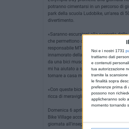
potranno cimentarsi in un percorso di gi
park della scuola Ludobike, un'area di 5
divertimento.
«Saranno escursioni alla scoperta dello 
che permettono di apprezzare al meglio 
I
responsabile MTB dell'ASD Avis Cicloa
Noi e i nostri 1731
p
innamorato della bicicletta e, circa otto
trattiamo dati person
da una bici muscolare a una e-MTB non m
e contenuti personali
mi ha aiutato a superare la fatica senza
tua autorizzazione no
tramite la scansione 
tornare a casa meno affaticato.»
le finalità sopra des
preferenze prima di 
«Con queste biciclette a pedalata assistit
possono non richieder
ricca di meraviglie da ammirare in bicicl
applicheranno solo a
momento tornando su 
Domenica 6 aprile sarà possibile prenotare
Bike Village accoglierà tutti con musica,
giornata all'insegna dello sport e delle 