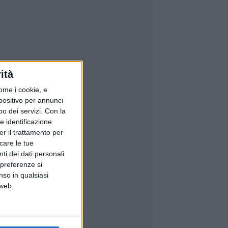
ità
ome i cookie, e
spositivo per annunci
o dei servizi.
Con la
e identificazione
er il trattamento per
icare le tue
ti dei dati personali
 preferenze si
nso in qualsiasi
 web.