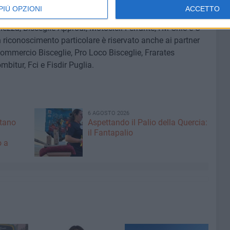
PIÙ OPZIONI
ACCETTO
or che supporteranno l'iniziativa: Frama Sport Barletta,
ellezza, Bisceglie Approdi, Motocicli Ferrante, I'M Chic e U
Un riconoscimento particolare è riservato anche ai partner
commercio Bisceglie, Pro Loco Bisceglie, Frarates
mbitur, Fci e Fisdir Puglia.
6 AGOSTO 2026
ntano
Aspettando il Palio della Quercia:
il Fantapalio
o a