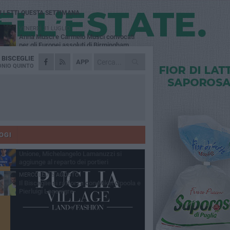
Ù LETTI QUESTA SETTIMANA
VENERDÌ 31 LUGLIO
Anna Musci e Carmelo Musci convocati
per gli Europei assoluti di Birmingham
A
BISCEGLIE
LUNEDÌ 3 AGOSTO
APP
Simone Franceschi, una solida certezza
NIO QUINTO
per la Star Volley Bisceglie
LUNEDÌ 3 AGOSTO
Unione, innesto per le corsie offensive:
ecco Marco Antonio Ferretti
MARTEDÌ 4 AGOSTO
Unione, in difesa arriva Francesco Lorusso
OGI
SABATO 1 AGOSTO
Unione, Michelangelo Lamanuzzi si
aggiunge al reparto dei portieri
MERCOLEDÌ 5 AGOSTO
Il Bisceglie si rafforza con Mikel Opoola e
Pierluigi Lagonigro