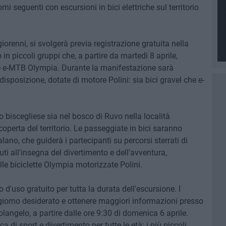
i seguenti con escursioni in bici elettriche sul territorio
aggiorenni, si svolgerà previa registrazione gratuita nella
in piccoli gruppi che, a partire da martedì 8 aprile,
ve e-MTB Olympia. Durante la manifestazione sarà
disposizione, dotate di motore Polini: sia bici gravel che e-
o biscegliese sia nel bosco di Ruvo nella località
coperta del territorio. Le passeggiate in bici saranno
no, che guiderà i partecipanti su percorsi sterrati di
ti all'insegna del divertimento e dell'avventura,
lle biciclette Olympia motorizzate Polini.
 d'uso gratuito per tutta la durata dell'escursione. I
l giorno desiderato e ottenere maggiori informazioni presso
langelo, a partire dalle ore 9:30 di domenica 6 aprile.
di sport e divertimento per tutte le età: i più piccoli