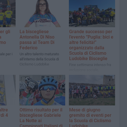
er gli
La biscegliese
Grande successo per
a
Antonella Di Niso
l’evento “Puglia: bici e
smo
passa al Team Di
altre felicità!”
Federico
organizzato dalla
Scuola di Ciclismo
le per i
Un altro talento maturato
Ludobike Bisceglie
all'interno della Scuola di
Ciclismo Ludobike
Fine settimana intenso fra
inclusione sociale,
informazione e sano
divertimento per i bambini
altre
Ottimo risultato per il
Mese di giugno
rdì 4
biscegliese Gabriele
gremito di eventi per
La Notte ai
la Scuola di Ciclismo
Campionati Italiani di
Ludobike