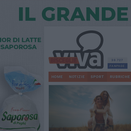
30.727
FANPAGE
HOME
NOTIZIE
SPORT
RUBRICHE