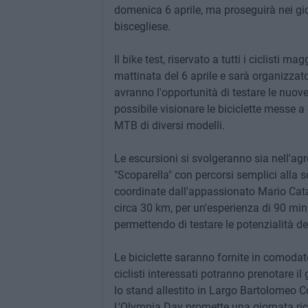
domenica 6 aprile, ma proseguirà nei giorn
biscegliese.
Il bike test, riservato a tutti i ciclisti m
mattinata del 6 aprile e sarà organizzato 
avranno l'opportunità di testare le nuo
possibile visionare le biciclette messe a 
MTB di diversi modelli.
Le escursioni si svolgeranno sia nell'agr
"Scoparella" con percorsi semplici alla s
coordinate dall'appassionato Mario Catala
circa 30 km, per un'esperienza di 90 minu
permettendo di testare le potenzialità de
Le biciclette saranno fornite in comodato
ciclisti interessati potranno prenotare i
lo stand allestito in Largo Bartolomeo Co
L'Olympia Day promette una giornata ricca 