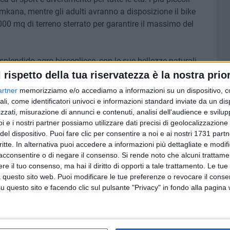
mkana, mentre gli adulti avranno a disposizione il bike
000 mq di terreno sterrato per garantire il massimo del
splendido agro biscegliese, con le sue bellezze naturali
i piaceri delle e-MTB Olympia» afferma Mario Catalano,
l rispetto della tua riservatezza è la nostra prior
matori MTB Carlo Gangai. «Sin da ragazzo mi sono
artner
memorizziamo e/o accediamo a informazioni su un dispositivo, c
 anni fa, ho deciso di acquistare una e-MTB. Il passaggio
ali, come identificatori univoci e informazioni standard inviate da un di
i ha fatto perdere le emozioni dei percorsi sterrati, ma
zzati, misurazione di annunci e contenuti, analisi dell'audience e svilupp
 rinunciare all'adrenalina della MTB, permettendomi di
i e i nostri partner possiamo utilizzare dati precisi di geolocalizzazione 
del dispositivo. Puoi fare clic per consentire a noi e ai nostri 1731 partn
critte. In alternativa puoi accedere a informazioni più dettagliate e modif
acconsentire o di negare il consenso.
Si rende noto che alcuni trattamen
a è possibile esplorare i percorsi della Puglia, una terra
e il tuo consenso, ma hai il diritto di opporti a tale trattamento. Le tue
etta»
 questo sito web. Puoi modificare le tue preferenze o revocare il conse
questo sito e facendo clic sul pulsante "Privacy" in fondo alla pagina
 un'uscita in bici e partecipare alle attività previste. Un
 animazione e food gratuito, per regalare agli ospiti una
buone abitudini.