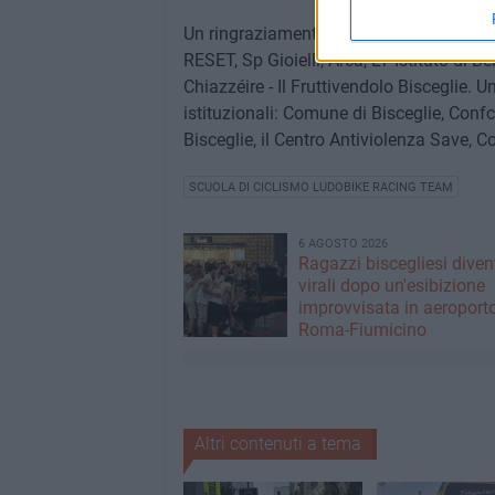
Un ringraziamento speciale va agli spons
RESET, Sp Gioielli, Arca, LT Istituto di B
Chiazzéire - Il Fruttivendolo Bisceglie. 
istituzionali: Comune di Bisceglie, Conf
Bisceglie, il Centro Antiviolenza Save, Co
SCUOLA DI CICLISMO LUDOBIKE RACING TEAM
6 AGOSTO 2026
Ragazzi biscegliesi dive
virali dopo un'esibizione
improvvisata in aeroport
Roma-Fiumicino
Altri contenuti a tema