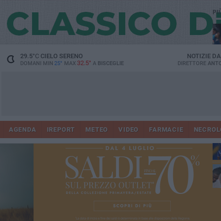
PI
29.5
°C
CIELO SERENO
NOTIZIE D
32.5°
DOMANI MIN
25°
MAX
A
BISCEGLIE
DIRETTORE
ANTO
AGENDA
IREPORT
METEO
VIDEO
FARMACIE
NECROL