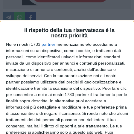
Il rispetto della tua riservatezza è la
nostra priorità
Il percorso si è concluso con l'amara estromissione dai
Noi e i nostri 1733
partner
memorizziamo e/o accediamo a
playoff in due partite. Peccato, perché l'eccellente stagione
informazioni su un dispositivo, come i cookie, e trattiamo dati
dei Lions Bisceglie, in un oceano di clamorose difficoltà,
personali, come identificatori univoci e informazioni standard
sarebbe potuta proseguire. Onore e merito al Costone Siena,
inviate da un dispositivo per annunci e contenuti personalizzati,
misurazione di annunci e contenuti, analisi dell'audience e
che ha controllato gara1 e mostrato maggiore lucidità nei
sviluppo dei servizi.
Con la tua autorizzazione noi e i nostri
momenti decisivi della seconda sfida della serie, andata in
partner possiamo utilizzare dati precisi di geolocalizzazione e
scena sul parquet del PalaPoli di Molfetta. La seconda,
identificazione tramite la scansione del dispositivo. Puoi fare clic
complicatissima annata del team nerazzurro in B2 e lontano
per consentire a noi e ai nostri 1733 partner il trattamento per le
dal PalaDolmen è terminata con la quinta sconfitta "interna",
finalità sopra descritte. In alternativa puoi accedere a
la quarta consecutiva negli incontri "casalinghi". Un calo di
informazioni più dettagliate e modificare le tue preferenze prima
rendimento, innegabile ed inesorabile, sopraggiunto proprio
di acconsentire o di negare il consenso.
Si rende noto che alcuni
trattamenti dei dati personali possono non richiedere il tuo
nella fase più delicata che però non può offuscare la qualità
consenso, ma hai il diritto di opporti a tale trattamento. Le tue
del lavoro svolto dai ragazzi di coach Vito Console. Un
preferenze si applicheranno solo a questo sito web. Puoi