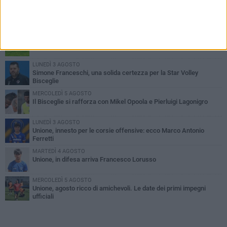
PIÙ LETTI QUESTA SETTIMANA
GIOVEDÌ 6 AGOSTO
Bisceglie inserito nel girone H: ecco tutte le avversarie
LUNEDÌ 3 AGOSTO
Simone Franceschi, una solida certezza per la Star Volley
Bisceglie
MERCOLEDÌ 5 AGOSTO
Il Bisceglie si rafforza con Mikel Opoola e Pierluigi Lagonigro
LUNEDÌ 3 AGOSTO
Unione, innesto per le corsie offensive: ecco Marco Antonio
Ferretti
MARTEDÌ 4 AGOSTO
Unione, in difesa arriva Francesco Lorusso
MERCOLEDÌ 5 AGOSTO
Unione, agosto ricco di amichevoli. Le date dei primi impegni
ufficiali