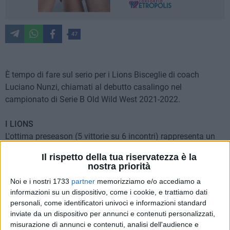
47
È tempo di fare sul serio per i Lions Bisceglie di coach
Luciano Nunzi, chiamati al debutto casalingo nel
campionato di Serie B Old Wild West 2021-2022.
I LIONS
L'ottima preseason (5 vittorie su 6 incontri) rappresenta un
segnale molto confortante del lavoro svolto in queste lunghe
Il rispetto della tua riservatezza è la
settimane, fin dal 22 agosto, che Simone Giunta e compagni
nostra priorità
puntano a confermare all'esordio davanti al loro pubblico. Il
Noi e i nostri 1733
partner
memorizziamo e/o accediamo a
PalaDolmen riapre finalmente a una capienza decisamente
informazioni su un dispositivo, come i cookie, e trattiamo dati
più consistente rispetto alle stringenti normative anti-Covid
personali, come identificatori univoci e informazioni standard
che hanno caratterizzato la passata stagione. Prima
inviate da un dispositivo per annunci e contenuti personalizzati,
assoluta da capitano nerazzurro per Filiberto Dri, al ritorno
misurazione di annunci e contenuti, analisi dell'audience e