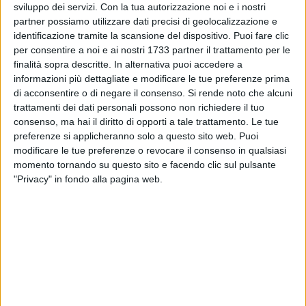
con la canotta biscegliese già indossata nel torneo 2019-
sviluppo dei servizi.
Con la tua autorizzazione noi e i nostri
partner possiamo utilizzare dati precisi di geolocalizzazione e
2020. Per tutti gli altri sarà il gettone di presenza numero
identificazione tramite la scansione del dispositivo. Puoi fare clic
uno con i Lions, fatta eccezione per Alessandro
per consentire a noi e ai nostri 1733 partner il trattamento per le
Mastrodonato, unico giocatore rimasto rispetto all'annata
finalità sopra descritte. In alternativa puoi accedere a
appena trascorsa. Sono ben tre gli atleti nerazzurri reduci da
informazioni più dettagliate e modificare le tue preferenze prima
una promozione: Dip, Enihe e Fontana hanno infatti
di acconsentire o di negare il consenso.
Si rende noto che alcuni
contribuito al salto di categoria effettuato da Nardò.
trattamenti dei dati personali possono non richiedere il tuo
Bisceglie non vince una partita interna di campionato dallo
consenso, ma hai il diritto di opporti a tale trattamento. Le tue
preferenze si applicheranno solo a questo sito web. Puoi
scorso 28 febbraio, quando regolò la Pallacanestro Molfetta.
modificare le tue preferenze o revocare il consenso in qualsiasi
Da quel momento solo stop interni, interrotti dalle due
momento tornando su questo sito e facendo clic sul pulsante
brillanti affermazioni casalinghe in Supercoppa a spese di
"Privacy" in fondo alla pagina web.
Giulianova e Monopoli.
GLI AVVERSARI
I nerazzurri sfideranno al PalaDolmen la Cestistica
Torrenovese, formazione siciliana (della provincia di
Messina) che nella passata stagione ha militato nel girone B
del terzo torneo cestistico nazionale, salvandosi ai playout
nella serie con la Robur Varese (3-2). Il team isolano, affidato