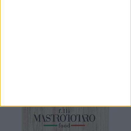
7 AGOSTO 2026
Promozione, Don Uva e Virtus Bisceglie nel
girone A: sarà ancora derby
7 AGOSTO 2026
Star Volley, il primo passo è la conferma di
Annalisa Mileno