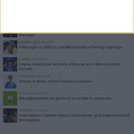
PIÙ LETTI QUESTA SETTIMANA
LUNEDÌ 3 AGOSTO
Simone Franceschi, una solida certezza per la Star Volley
Bisceglie
MERCOLEDÌ 5 AGOSTO
Il Bisceglie si rafforza con Mikel Opoola e Pierluigi Lagonigro
LUNEDÌ 3 AGOSTO
Unione, innesto per le corsie offensive: ecco Marco Antonio
Ferretti
MARTEDÌ 4 AGOSTO
Unione, in difesa arriva Francesco Lorusso
GIOVEDÌ 6 AGOSTO
Bisceglie inserito nel girone H: ecco tutte le avversarie
VENERDÌ 31 LUGLIO
Anna Musci e Carmelo Musci convocati per gli Europei assoluti di
Birmingham