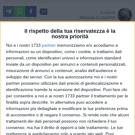
13
A cura di
PASQUALE LOSAPIO
Il rispetto della tua riservatezza è la
nostra priorità
Mario Lamanuzzi, in un pezzo del suo seguitissimo blog, fu
Noi e i nostri 1733
partner
memorizziamo e/o accediamo a
profetico: a Bisceglie si sta bene. Certo, ultimamente, tra
informazioni su un dispositivo, come i cookie, e trattiamo dati
rifiuti e beghe politiche per ogni pelo fuori posto abbiamo
personali, come identificatori univoci e informazioni standard
perso la concentrazione sul bello che la nostra comunità
inviate da un dispositivo per annunci e contenuti personalizzati,
misurazione di annunci e contenuti, analisi dell'audience e
cittadina offre: lo sport.
sviluppo dei servizi.
Con la tua autorizzazione noi e i nostri
partner possiamo utilizzare dati precisi di geolocalizzazione e
Sono note le vicende sportive dei pluricampioni del nuoto
identificazione tramite la scansione del dispositivo. Puoi fare clic
(Daniel Douglas Di Pierro ed Elena Di Liddo), dell'atletica
per consentire a noi e ai nostri 1733 partner il trattamento per le
leggera, della danza artistica, del karate e del ciclismo
finalità sopra descritte. In alternativa puoi accedere a
(famiglia Loconsolo docet) ma noto una "euforia contenuta"
informazioni più dettagliate e modificare le tue preferenze prima
per il momento magico degli sport di squadra. Il Bisceglie
di acconsentire o di negare il consenso.
Si rende noto che alcuni
trattamenti dei dati personali possono non richiedere il tuo
calcio è lì, mantenendo le promesse, a giocarsi il titolo con il
consenso, ma hai il diritto di opporti a tale trattamento. Le tue
Trastevere nel girone H del campionato nazionale di Serie D.
preferenze si applicheranno solo a questo sito web. Puoi