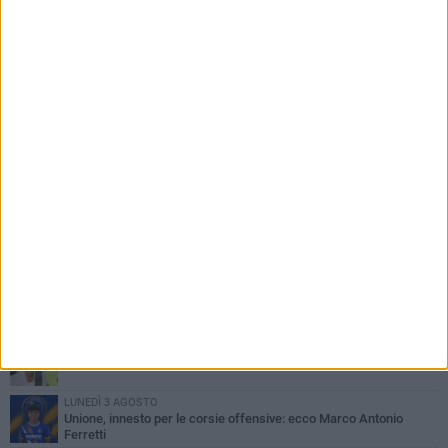
PIÙ LETTI QUESTA SETTIMANA
GIOVEDÌ 6 AGOSTO
Bisceglie inserito nel girone H: ecco tutte le avversarie
LUNEDÌ 3 AGOSTO
Simone Franceschi, una solida certezza per la Star Volley
Bisceglie
MERCOLEDÌ 5 AGOSTO
Il Bisceglie si rafforza con Mikel Opoola e Pierluigi Lagonigro
LUNEDÌ 3 AGOSTO
Unione, innesto per le corsie offensive: ecco Marco Antonio
Ferretti