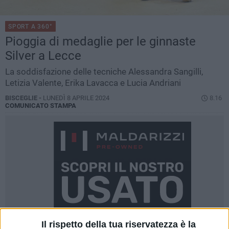
SPORT A 360°
Pioggia di medaglie per le ginnaste
Silver a Lecce
La soddisfazione delle tecniche Alessandra Sangilli,
Letizia Valente, Erika Lavacca e Lucia Andriani
BISCEGLIE -
LUNEDÌ 8 APRILE 2024
8.16
COMUNICATO STAMPA
Il rispetto della tua riservatezza è la