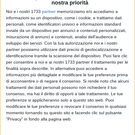
nostra priorità
Noi e i nostri 1733
partner
memorizziamo e/o accediamo a
informazioni su un dispositivo, come i cookie, e trattiamo dati
personali, come identificatori univoci e informazioni standard
41
inviate da un dispositivo per annunci e contenuti personalizzati,
misurazione di annunci e contenuti, analisi dell'audience e
sviluppo dei servizi.
Con la tua autorizzazione noi e i nostri
Il weekend del 6 e 7 aprile ha visto le ginnaste Iris a Lecce
partner possiamo utilizzare dati precisi di geolocalizzazione e
per la seconda prova del campionato individuale Silver.
identificazione tramite la scansione del dispositivo. Puoi fare clic
per consentire a noi e ai nostri 1733 partner il trattamento per le
Accompagnate dalle tecniche Alessandra Sangilli, Letizia
finalità sopra descritte. In alternativa puoi accedere a
Valente, Erika Lavacca e Lucia Andriani, le atlete hanno
informazioni più dettagliate e modificare le tue preferenze prima
affrontato con grinta e determinazione l'appuntamento
di acconsentire o di negare il consenso.
Si rende noto che alcuni
regionale, ottenendo buoni risultati e grandi soddisfazioni.
trattamenti dei dati personali possono non richiedere il tuo
consenso, ma hai il diritto di opporti a tale trattamento. Le tue
Gaia Sollecito si è classificata sesta nella categoria LC1.
preferenze si applicheranno solo a questo sito web. Puoi
Amelie Mastrofilippo ha conquistato il primo posto e Norma
modificare le tue preferenze o revocare il consenso in qualsiasi
momento tornando su questo sito e facendo clic sul pulsante
Tritto il quarto posto nella categoria LC2. Sofia Sirena si è
"Privacy" in fondo alla pagina web.
piazzata terza nella categoria Allieve 3 LC2, mentre Alisa
Forte ha ottenuto il secondo posto nella categoria Senior 2