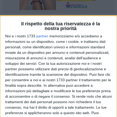
1
Il rispetto della tua riservatezza è la
nostra priorità
Noi e i nostri 1733
partner
memorizziamo e/o accediamo a
informazioni su un dispositivo, come i cookie, e trattiamo dati
Le splendide emozioni vissute nell'indimenticabile match di
personali, come identificatori univoci e informazioni standard
Coppa Italia giocato e vinto in un PalaDolmen gremito
inviate da un dispositivo per annunci e contenuti personalizzati,
contro Modica hanno subito lasciato il posto, com'è giusto
misurazione di annunci e contenuti, analisi dell'audience e
che sia, alla preparazione della sfida successiva. L'esaltante
sviluppo dei servizi.
Con la tua autorizzazione noi e i nostri
stagione della Star Volley Bisceglie, leader del girone I e
partner possiamo utilizzare dati precisi di geolocalizzazione e
miglior formazione per rendimento di tutta la B2 italiana nel
identificazione tramite la scansione del dispositivo. Puoi fare clic
girone d'andata con 37 punti conquistati su 39 disponibili,
per consentire a noi e ai nostri 1733 partner il trattamento per le
finalità sopra descritte. In alternativa puoi accedere a
riprenderà da Pozzuoli per la gara in programma sabato 10
informazioni più dettagliate e modificare le tue preferenze prima
febbraio, alle 18, sul rettangolo della palestra dell'istituto
di acconsentire o di negare il consenso.
Si rende noto che alcuni
alberghiero "Lucio Petronio".
trattamenti dei dati personali possono non richiedere il tuo
consenso, ma hai il diritto di opporti a tale trattamento. Le tue
LE NEROFUCSIA
preferenze si applicheranno solo a questo sito web. Puoi
Regna la consapevolezza che lo strepitoso andamento di