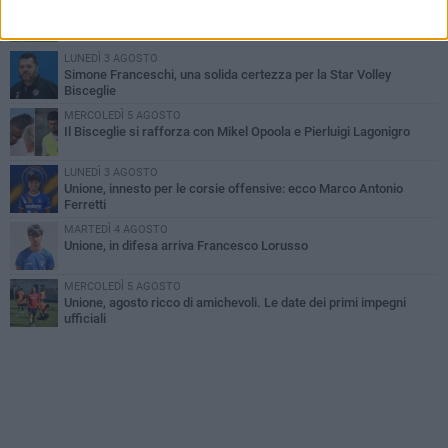
GIOVEDÌ 6 AGOSTO
Bisceglie inserito nel girone H: ecco tutte le avversarie
LUNEDÌ 3 AGOSTO
Simone Franceschi, una solida certezza per la Star Volley
Bisceglie
MERCOLEDÌ 5 AGOSTO
Il Bisceglie si rafforza con Mikel Opoola e Pierluigi Lagonigro
LUNEDÌ 3 AGOSTO
Unione, innesto per le corsie offensive: ecco Marco Antonio
Ferretti
MARTEDÌ 4 AGOSTO
Unione, in difesa arriva Francesco Lorusso
MERCOLEDÌ 5 AGOSTO
Unione, agosto ricco di amichevoli. Le date dei primi impegni
ufficiali