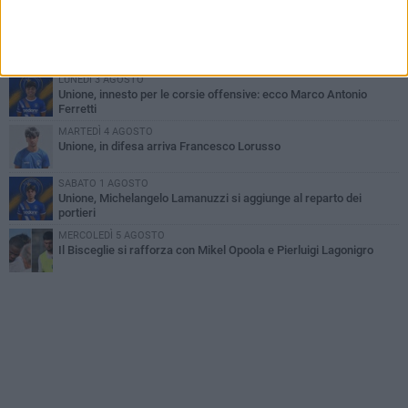
Birmingham
LUNEDÌ 3 AGOSTO
Simone Franceschi, una solida certezza per la Star Volley
Bisceglie
LUNEDÌ 3 AGOSTO
Unione, innesto per le corsie offensive: ecco Marco Antonio
Ferretti
MARTEDÌ 4 AGOSTO
Unione, in difesa arriva Francesco Lorusso
SABATO 1 AGOSTO
Unione, Michelangelo Lamanuzzi si aggiunge al reparto dei
portieri
MERCOLEDÌ 5 AGOSTO
Il Bisceglie si rafforza con Mikel Opoola e Pierluigi Lagonigro