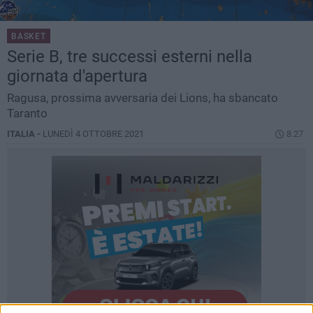
BASKET
Serie B, tre successi esterni nella
giornata d'apertura
Ragusa, prossima avversaria dei Lions, ha sbancato
Taranto
ITALIA -
LUNEDÌ 4 OTTOBRE 2021
8.27