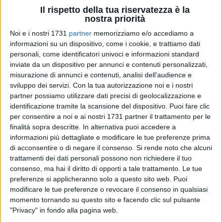
Il rispetto della tua riservatezza è la
nostra priorità
Noi e i nostri 1731
partner
memorizziamo e/o accediamo a
31
A cura di
VITO TROILO
informazioni su un dispositivo, come i cookie, e trattiamo dati
personali, come identificatori univoci e informazioni standard
inviate da un dispositivo per annunci e contenuti personalizzati,
misurazione di annunci e contenuti, analisi dell'audience e
Tre le vittorie esterne, quattro pugliesi su cinque a bersaglio
sviluppo dei servizi.
Con la tua autorizzazione noi e i nostri
(erano tutte impegnate in casa).
partner possiamo utilizzare dati precisi di geolocalizzazione e
identificazione tramite la scansione del dispositivo. Puoi fare clic
Gare tiratissime quelle di sabato al PalaFiom di Taranto e a
per consentire a noi e ai nostri 1731 partner il trattamento per le
finalità sopra descritte. In alternativa puoi accedere a
Cassino, dove il fattore campo è saltato grazie al canestro
informazioni più dettagliate e modificare le tue preferenze prima
decisivo di Sorrentino che ha dato il successo a
Ragusa
di acconsentire o di negare il consenso.
Si rende noto che alcuni
(prossima avversaria dei nerazzurri)
e al blitz della
trattamenti dei dati personali possono non richiedere il tuo
matricola Forio (ottimo debutto per coach Gigi Marinelli).
consenso, ma hai il diritto di opporti a tale trattamento. Le tue
Autorevole la prestazione di Ruvo che si è confermata
preferenze si applicheranno solo a questo sito web. Puoi
superando Salerno.
modificare le tue preferenze o revocare il consenso in qualsiasi
momento tornando su questo sito e facendo clic sul pulsante
"Privacy" in fondo alla pagina web.
Domenica non sono mancate le sorprese: difficile definire