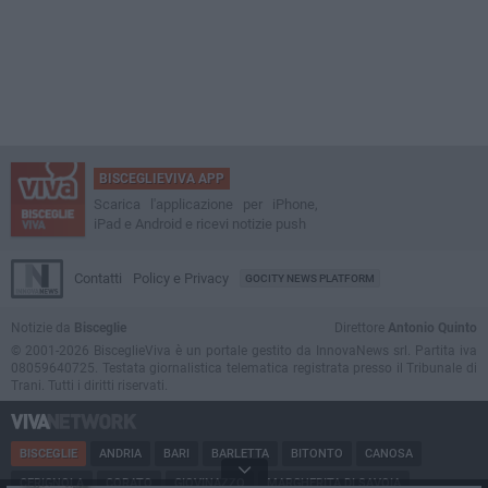
BISCEGLIEVIVA APP
Scarica l'applicazione per iPhone,
iPad e Android e ricevi notizie push
Contatti
Policy e Privacy
GOCITY NEWS PLATFORM
Notizie da
Bisceglie
Direttore
Antonio Quinto
© 2001-2026 BisceglieViva è un portale gestito da InnovaNews srl. Partita iva
08059640725. Testata giornalistica telematica registrata presso il Tribunale di
Trani. Tutti i diritti riservati.
BISCEGLIE
ANDRIA
BARI
BARLETTA
BITONTO
CANOSA
CERIGNOLA
CORATO
GIOVINAZZO
MARGHERITA DI SAVOIA