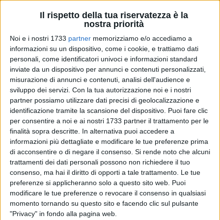
Il rispetto della tua riservatezza è la
nostra priorità
A cura di
Noi e i nostri 1733
partner
memorizziamo e/o accediamo a
LUCA FERRANTE
informazioni su un dispositivo, come i cookie, e trattiamo dati
personali, come identificatori univoci e informazioni standard
inviate da un dispositivo per annunci e contenuti personalizzati,
Lo Sporting Tennis Club 2.0, sui campi in terra rossa di
misurazione di annunci e contenuti, analisi dell'audience e
sviluppo dei servizi.
Con la tua autorizzazione noi e i nostri
strada del carro, ha cominciato con un pareggio l'avventura
partner possiamo utilizzare dati precisi di geolocalizzazione e
nel campionato di Serie B1 maschile. Il team biscegliese ha
identificazione tramite la scansione del dispositivo. Puoi fare clic
guadagnato un punto prezioso fra le mura amiche contro
per consentire a noi e ai nostri 1733 partner il trattamento per le
l'ostico Bolzano: 3-3 il risultato finale al termine dei sei
finalità sopra descritte. In alternativa puoi accedere a
incontri previsti per ogni tie.
informazioni più dettagliate e modificare le tue preferenze prima
di acconsentire o di negare il consenso.
Si rende noto che alcuni
Perfetta parità dopo i match di singolare: Marco Speronello
trattamenti dei dati personali possono non richiedere il tuo
consenso, ma hai il diritto di opporti a tale trattamento. Le tue
(2.1) ha avuto la meglio su
Manolo Baldini
(2.4), mentre è
preferenze si applicheranno solo a questo sito web. Puoi
stato netto il successo di
Matias Fernandez
(2.5) ai danni di
modificare le tue preferenze o revocare il consenso in qualsiasi
Moritz Kolbe (2.5). Il ritiro di
Marco Bavaro
(2.3) ha
momento tornando su questo sito e facendo clic sul pulsante
consegnato la vittoria al tedesco Marko Topo (2.1), ma lo
"Privacy" in fondo alla pagina web.