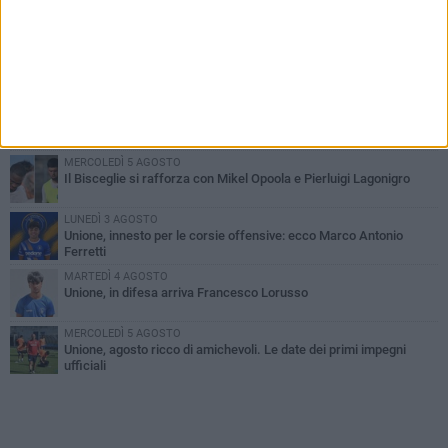
PIÙ LETTI QUESTA SETTIMANA
GIOVEDÌ 6 AGOSTO
Bisceglie inserito nel girone H: ecco tutte le avversarie
LUNEDÌ 3 AGOSTO
Simone Franceschi, una solida certezza per la Star Volley
Bisceglie
MERCOLEDÌ 5 AGOSTO
Il Bisceglie si rafforza con Mikel Opoola e Pierluigi Lagonigro
LUNEDÌ 3 AGOSTO
Unione, innesto per le corsie offensive: ecco Marco Antonio
Ferretti
MARTEDÌ 4 AGOSTO
Unione, in difesa arriva Francesco Lorusso
MERCOLEDÌ 5 AGOSTO
Unione, agosto ricco di amichevoli. Le date dei primi impegni
ufficiali