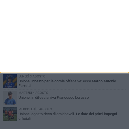
PIÙ LETTI QUESTA SETTIMANA
GIOVEDÌ 6 AGOSTO
Bisceglie inserito nel girone H: ecco tutte le avversarie
LUNEDÌ 3 AGOSTO
Simone Franceschi, una solida certezza per la Star Volley
Bisceglie
MERCOLEDÌ 5 AGOSTO
Il Bisceglie si rafforza con Mikel Opoola e Pierluigi Lagonigro
LUNEDÌ 3 AGOSTO
Unione, innesto per le corsie offensive: ecco Marco Antonio
Ferretti
MARTEDÌ 4 AGOSTO
Unione, in difesa arriva Francesco Lorusso
MERCOLEDÌ 5 AGOSTO
Unione, agosto ricco di amichevoli. Le date dei primi impegni
ufficiali