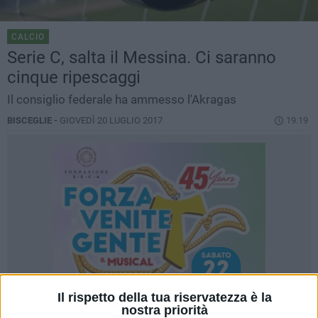
CALCIO
Serie C, salta il Messina. Ci saranno
cinque ripescaggi
Il consiglio federale ha ammesso l'Akragas
BISCEGLIE -
GIOVEDÌ 20 LUGLIO 2017
19.19
Il rispetto della tua riservatezza è la
nostra priorità