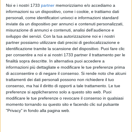
Noi e i nostri 1733
partner
memorizziamo e/o accediamo a
informazioni su un dispositivo, come i cookie, e trattiamo dati
10
A cura di
personali, come identificatori univoci e informazioni standard
VITO TROILO
inviate da un dispositivo per annunci e contenuti personalizzati,
misurazione di annunci e contenuti, analisi dell'audience e
sviluppo dei servizi.
Con la tua autorizzazione noi e i nostri
Messina, Como, Maceratese e Mantova non parteciperanno
partner possiamo utilizzare dati precisi di geolocalizzazione e
al prossimo campionato di Serie C.
identificazione tramite la scansione del dispositivo. Puoi fare clic
per consentire a noi e ai nostri 1733 partner il trattamento per le
finalità sopra descritte. In alternativa puoi accedere a
Lo ha stabilito il consiglio federale di giovedì 20 luglio, nel
informazioni più dettagliate e modificare le tue preferenze prima
corso del quale sono stati esaminati e accolti con voto
di acconsentire o di negare il consenso.
Si rende noto che alcuni
unanime i ricorsi presentati da Akragas, Arezzo, Fidelis
trattamenti dei dati personali possono non richiedere il tuo
Andria, Juve Stabia e Modena, società che hanno presentato
consenso, ma hai il diritto di opporti a tale trattamento. Le tue
controdeduzioni rispetto ai pareri della Covisoc, la
preferenze si applicheranno solo a questo sito web. Puoi
commissione di controllo sulle società del terzo livello
modificare le tue preferenze o revocare il consenso in qualsiasi
momento tornando su questo sito e facendo clic sul pulsante
professionistico.
"Privacy" in fondo alla pagina web.
L'organico del torneo andrà perciò implementato con cinque
ripescaggi. Le società interessate potranno presentare