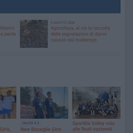
5 AGOSTO 2026
-Marmi:
Agricoltura, al via la raccolta
 e perde
delle segnalazioni di danni
causati dal maltempo
Sportilia Volley vola
CALCIO A 5
alle finali nazionali
Girls,
New Bisceglie Girls