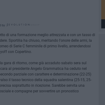
d by
petto di una formazione meglio attrezzata e con un tasso di
dere. Sportilia ha chiuso, meritando l'onore delle armi, la
orneo di Serie C femminile di primo livello, arrendendosi
ayoff con Copertino.
la gara di ritorno, come già accaduto sabato sera sul
cara al presidente Angelo Grammatica ha ceduto nel
 secondo parziale con carattere e determinazione (22-25)
also il tasso tecnico della squadra salentina (25-15, 25-
precisa soprattutto in ricezione. Sarebbe servita una
osciale e compagne per sovvertire un pronostico