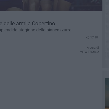
re delle armi a Copertino
 splendida stagione delle biancazzurre
17.18
A cura di
VITO TROILO