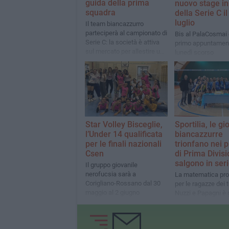
guida della prima
nuovo stage in
squadra
della Serie C il
luglio
Il team biancazzurro
parteciperà al campionato di
Bis al PalaCosmai 
Serie C: la società è attiva
primo appuntament
sul mercato per allestire una
lunedì scorso
rosa competitiva
Star Volley Bisceglie,
Sportilia, le gi
l’Under 14 qualificata
biancazzurre
per le finali nazionali
trionfano nei p
Csen
di Prima Divis
salgono in ser
Il gruppo giovanile
nerofucsia sarà a
La matematica pr
Corigliano-Rossano dal 30
per le ragazze dei 
maggio al 2 giugno
Nuzzi e Papagni è 
grazie all’affermazione in tre
set sul New Volley
Santeramo