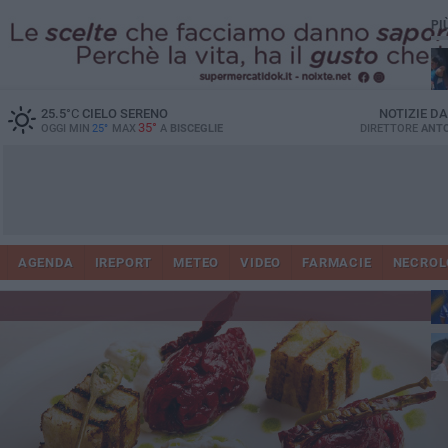
PI
25.5
°C
CIELO SERENO
NOTIZIE D
35°
OGGI MIN
25°
MAX
A
BISCEGLIE
DIRETTORE
ANTO
AGENDA
IREPORT
METEO
VIDEO
FARMACIE
NECROL