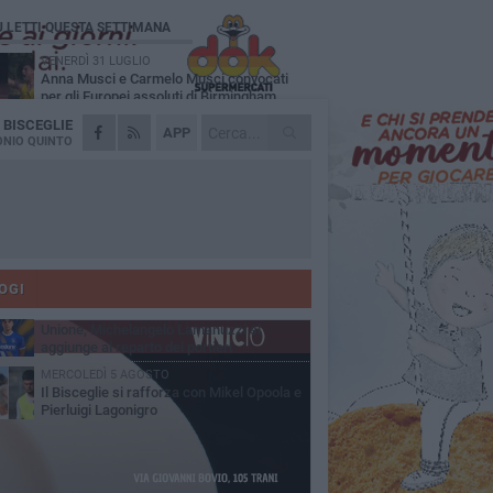
Ù LETTI QUESTA SETTIMANA
VENERDÌ 31 LUGLIO
Anna Musci e Carmelo Musci convocati
per gli Europei assoluti di Birmingham
A
BISCEGLIE
LUNEDÌ 3 AGOSTO
APP
Simone Franceschi, una solida certezza
NIO QUINTO
per la Star Volley Bisceglie
LUNEDÌ 3 AGOSTO
Unione, innesto per le corsie offensive:
ecco Marco Antonio Ferretti
MARTEDÌ 4 AGOSTO
Unione, in difesa arriva Francesco Lorusso
OGI
SABATO 1 AGOSTO
Unione, Michelangelo Lamanuzzi si
aggiunge al reparto dei portieri
MERCOLEDÌ 5 AGOSTO
Il Bisceglie si rafforza con Mikel Opoola e
Pierluigi Lagonigro