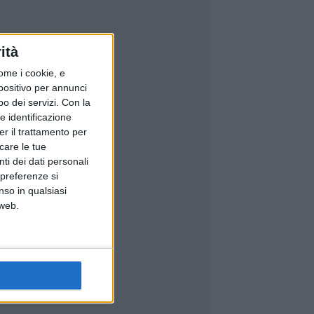
ità
ome i cookie, e
spositivo per annunci
o dei servizi.
Con la
e identificazione
er il trattamento per
icare le tue
ti dei dati personali
 preferenze si
nso in qualsiasi
 web.