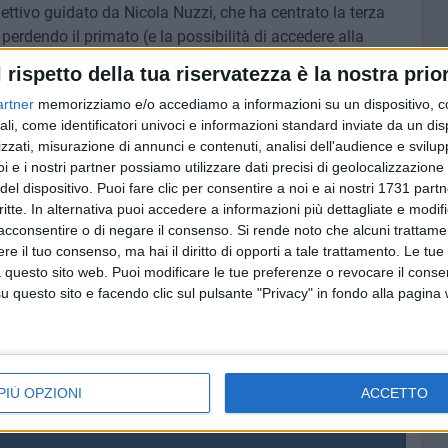
lettivo guidato da Nicola Nuzzi, che ha centrato la terza
perdendo il primato (e la possibilità di accedere alla
rno di campionato. L'impressione è che il raggruppamento
l rispetto della tua riservatezza è la nostra prior
i caratura superiore: non è un caso che Noci abbia
artner
memorizziamo e/o accediamo a informazioni su un dispositivo, c
o in due gare, con secchi 3-0, la pur ottima Adriatica
ali, come identificatori univoci e informazioni standard inviate da un di
ola, che ora dovrà vedersela con la vincente della finale
zzati, misurazione di annunci e contenuti, analisi dell'audience e svilupp
e) Primadonna Bari per giocarsi la seconda chance per il
i e i nostri partner possiamo utilizzare dati precisi di geolocalizzazione 
prospettive di uno o più ripescaggi.
del dispositivo. Puoi fare clic per consentire a noi e ai nostri 1731 partn
critte. In alternativa puoi accedere a informazioni più dettagliate e modif
n grande stile nell'ex massimo campionato regionale è un
acconsentire o di negare il consenso.
Si rende noto che alcuni trattamen
 stagione del ventennale per la realtà più solida e longeva
e il tuo consenso, ma hai il diritto di opporti a tale trattamento. Le tue
 questo sito web. Puoi modificare le tue preferenze o revocare il conse
llavolo in questa città.
questo sito e facendo clic sul pulsante "Privacy" in fondo alla pagina
MATICA
ADRIATICA TRANI
NOCI
COPERTINO
isceglie
PIÙ OPZIONI
ACCETTO