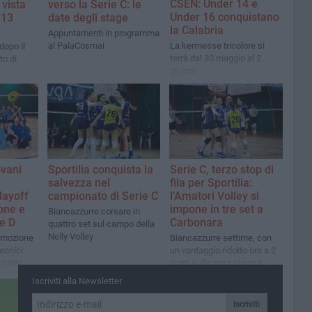
CSEN: Under 14 e
 vista
verso la Serie C: le
Under 16 conquistano
 13
date degli stage
la Calabria
Appuntamenti in programma
al PalaCosmai
La kermesse tricolore si
dopo il
terrà dal 30 maggio al 2
o di
giugno
ovani
Sportilia conquista la
Serie C, terzo stop di
salvezza nel
fila per Sportilia:
layoff
campionato di Serie C
l’Amatori Volley si
ione e
impone in tre set a
Biancazzurre corsare in
ie D
Carbonara
quattro set sul campo della
Nelly Volley
omozione
Biancazzurre settime, con
tecnici
un vantaggio ridotto ora a 2
giunta
punti sulla zona playout
Iscriviti alla Newsletter
Iscriviti