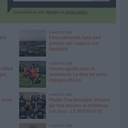
Iscrivendoti accetti i
termini
e la
privacy policy
5 AGOSTO 2026
bre:
Festa patronale, luna park
gratuito per i ragazzi con
disabilità
5 AGOSTO 2026
n Mikel
Unione, agosto ricco di
igro
amichevoli. Le date dei primi
impegni ufficiali
4 AGOSTO 2026
 notte
Plastic Free Bisceglie: attivarsi
per fare davvero la differenza
con poco - LE INTERVISTE
4 AGOSTO 2026