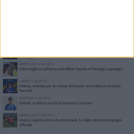
PIÙ LETTI QUESTA SETTIMANA
GIOVEDÌ 6 AGOSTO
Bisceglie inserito nel girone H: ecco tutte le avversarie
LUNEDÌ 3 AGOSTO
Simone Franceschi, una solida certezza per la Star Volley
Bisceglie
MERCOLEDÌ 5 AGOSTO
Il Bisceglie si rafforza con Mikel Opoola e Pierluigi Lagonigro
LUNEDÌ 3 AGOSTO
Unione, innesto per le corsie offensive: ecco Marco Antonio
Ferretti
MARTEDÌ 4 AGOSTO
Unione, in difesa arriva Francesco Lorusso
MERCOLEDÌ 5 AGOSTO
Unione, agosto ricco di amichevoli. Le date dei primi impegni
ufficiali