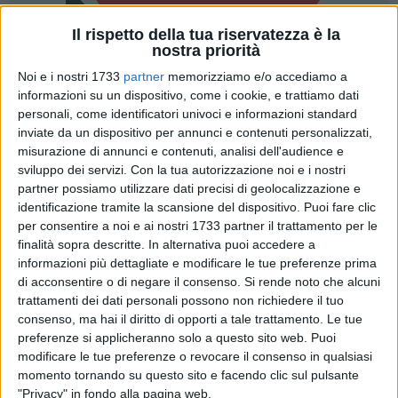
Il rispetto della tua riservatezza è la
nostra priorità
4
A cura di
Noi e i nostri 1733
partner
memorizziamo e/o accediamo a
VITO TROILO
informazioni su un dispositivo, come i cookie, e trattiamo dati
personali, come identificatori univoci e informazioni standard
inviate da un dispositivo per annunci e contenuti personalizzati,
Curare ogni aspetto dell'attività e della gestione del team. Il
misurazione di annunci e contenuti, analisi dell'audience e
leit motiv, in casa Star Volley Bisceglie, è eloquente: il
sviluppo dei servizi.
Con la tua autorizzazione noi e i nostri
debutto in Serie B2 – previsto fra sabato 8 e domenica 9
partner possiamo utilizzare dati precisi di geolocalizzazione e
ottobre – richiederà la massima attenzione verso i dettagli.
identificazione tramite la scansione del dispositivo. Puoi fare clic
per consentire a noi e ai nostri 1733 partner il trattamento per le
La società nerofucsia si è mossa per tempo, individuando
finalità sopra descritte. In alternativa puoi accedere a
nella figura di
Andrea De Moraes
la professionalità che
informazioni più dettagliate e modificare le tue preferenze prima
ricoprirà i ruoli di assistant coach e preparatore atletico.
di acconsentire o di negare il consenso.
Si rende noto che alcuni
trattamenti dei dati personali possono non richiedere il tuo
Una straordinaria carriera internazionale da giocatrice ai
consenso, ma hai il diritto di opporti a tale trattamento. Le tue
massimi livelli tra squadre di club e nazionale brasiliana,
preferenze si applicheranno solo a questo sito web. Puoi
conclusa alle soglie dei 50 anni a testimonianza di
modificare le tue preferenze o revocare il consenso in qualsiasi
momento tornando su questo sito e facendo clic sul pulsante
un'eccellente longevità agonistica:
Andrea De Moraes
è
"Privacy" in fondo alla pagina web.