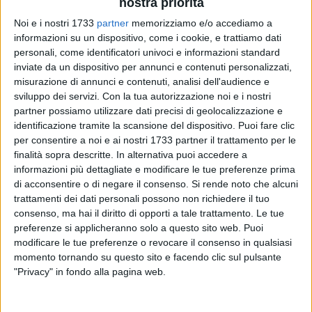
nostra priorità
Noi e i nostri 1733
partner
memorizziamo e/o accediamo a
informazioni su un dispositivo, come i cookie, e trattiamo dati
2
personali, come identificatori univoci e informazioni standard
inviate da un dispositivo per annunci e contenuti personalizzati,
misurazione di annunci e contenuti, analisi dell'audience e
sviluppo dei servizi.
Con la tua autorizzazione noi e i nostri
Si fa sul serio. Tre conferme (Haliti, Mileno e D'Ambrosio) e
partner possiamo utilizzare dati precisi di geolocalizzazione e
ora una novità di assoluto rilievo. La dirigenza della
Star
identificazione tramite la scansione del dispositivo. Puoi fare clic
Volley Bisceglie
ha raggiunto l'accordo per portare
Adriana
per consentire a noi e ai nostri 1733 partner il trattamento per le
Kostadinova
in maglia nerofucsia nella stagione agonistica
finalità sopra descritte. In alternativa puoi accedere a
2023-24.
informazioni più dettagliate e modificare le tue preferenze prima
di acconsentire o di negare il consenso.
Si rende noto che alcuni
trattamenti dei dati personali possono non richiedere il tuo
La forte laterale di origini bulgare, nata nel 1982, gioca in
consenso, ma hai il diritto di opporti a tale trattamento. Le tue
Italia dal 2007 e si è messa costantemente in evidenza in
preferenze si applicheranno solo a questo sito web. Puoi
tutte le formazioni per le quali ha giocato, conquistando
modificare le tue preferenze o revocare il consenso in qualsiasi
numerose promozioni in carriera: quattro nelle ultime sei
momento tornando su questo sito e facendo clic sul pulsante
stagioni, a cominciare da quella in A2 con Cutrofiano fino
"Privacy" in fondo alla pagina web.
alle vittorie di Castellana Grotte, Melendugno e Francavilla
Fontana, club passati tutti dalla B2 in B1. Una vincente a