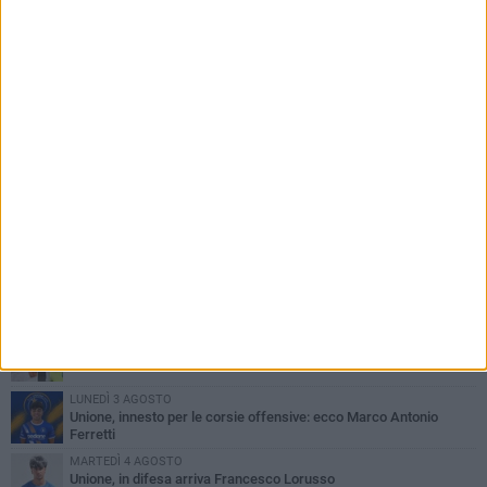
PIÙ LETTI QUESTA SETTIMANA
GIOVEDÌ 6 AGOSTO
Bisceglie inserito nel girone H: ecco tutte le avversarie
LUNEDÌ 3 AGOSTO
Simone Franceschi, una solida certezza per la Star Volley
Bisceglie
MERCOLEDÌ 5 AGOSTO
Il Bisceglie si rafforza con Mikel Opoola e Pierluigi Lagonigro
LUNEDÌ 3 AGOSTO
Unione, innesto per le corsie offensive: ecco Marco Antonio
Ferretti
MARTEDÌ 4 AGOSTO
Unione, in difesa arriva Francesco Lorusso