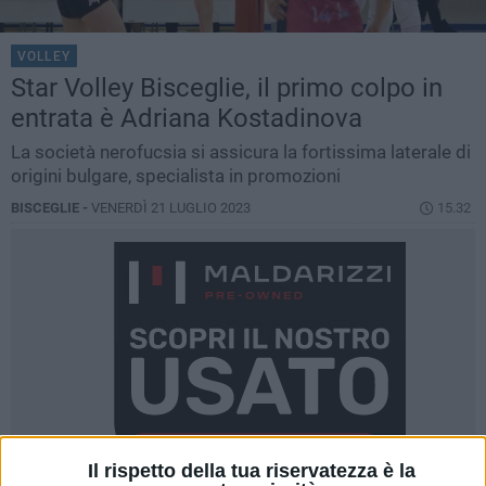
VOLLEY
Star Volley Bisceglie, il primo colpo in
entrata è Adriana Kostadinova
La società nerofucsia si assicura la fortissima laterale di
origini bulgare, specialista in promozioni
BISCEGLIE -
VENERDÌ 21 LUGLIO 2023
15.32
Il rispetto della tua riservatezza è la