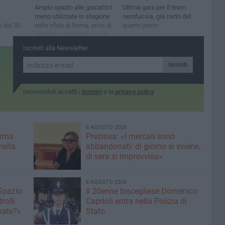
Ampio spazio alle giocatrici
Ultima gara per il team
meno utilizzate in stagione
nerofucsia, già certo del
 dal 30
nella sfida di Roma, priva di
quarto posto
qualsiasi significato per la
classifica
Iscriviti alla Newsletter
Iscriviti
Iscrivendoti accetti i
termini
e la
privacy policy
6 AGOSTO 2026
erma
Preziosa: «I mercati sono
nella
abbandonati: di giorno si sviene,
di sera si improvvisa»
6 AGOSTO 2026
 Spazio
Il 20enne biscegliese Domenico
rolli
Caprioli entra nella Polizia di
ivate?»
Stato