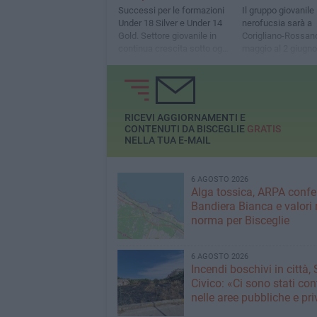
Successi per le formazioni
Il gruppo giovanile
Under 18 Silver e Under 14
nerofucsia sarà a
Gold. Settore giovanile in
Corigliano-Rossano
continua crescita sotto ogni
maggio al 2 giugno
punto di vista, la
soddisfazione del club
RICEVI AGGIORNAMENTI E
CONTENUTI DA BISCEGLIE
GRATIS
NELLA TUA E-MAIL
6 AGOSTO 2026
Alga tossica, ARPA conf
Bandiera Bianca e valori 
norma per Bisceglie
6 AGOSTO 2026
Incendi boschivi in città,
Civico: «Ci sono stati cont
nelle aree pubbliche e pr