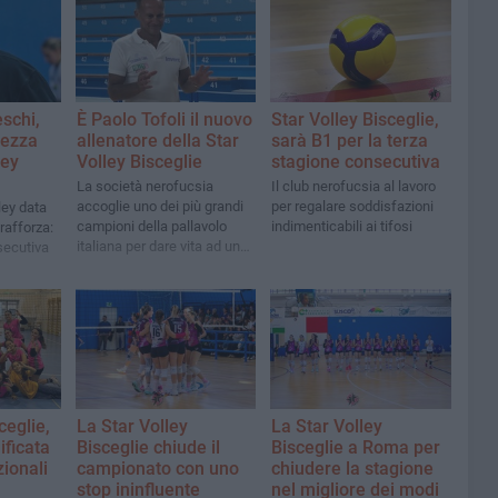
schi,
È Paolo Tofoli il nuovo
Star Volley Bisceglie,
tezza
allenatore della Star
sarà B1 per la terza
ley
Volley Bisceglie
stagione consecutiva
La società nerofucsia
Il club nerofucsia al lavoro
accoglie uno dei più grandi
per regalare soddisfazioni
ley data
campioni della pallavolo
indimenticabili ai tifosi
rafforza:
italiana per dare vita ad un
secutiva
progetto tecnico ambizioso
e lungimirante
ceglie,
La Star Volley
La Star Volley
ificata
Bisceglie chiude il
Bisceglie a Roma per
zionali
campionato con uno
chiudere la stagione
stop ininfluente
nel migliore dei modi