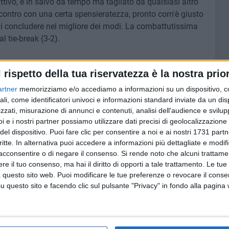
attivo, è in salvo da tempo ma tagliato da qualsiasi altro
incontro con una certa spensieratezza, pronto com'è giusto
di concludere nel migliore dei modi. La combattutissima
 tie-break (3-2).
l rispetto della tua riservatezza è la nostra prior
omezia sarà diretta da Andrea Tavano (primo arbitro sul
artner
memorizziamo e/o accediamo a informazioni su un dispositivo, c
olo di gioco).
ali, come identificatori univoci e informazioni standard inviate da un di
zzati, misurazione di annunci e contenuti, analisi dell'audience e svilupp
OSMAI
i e i nostri partner possiamo utilizzare dati precisi di geolocalizzazione 
 partite casalinghe delle nerofucsia resterà gratuito
del dispositivo. Puoi fare clic per consentire a noi e ai nostri 1731 partn
critte. In alternativa puoi accedere a informazioni più dettagliate e modif
da non lasciarsi sfuggire per godere dello spettacolo del
acconsentire o di negare il consenso.
Si rende noto che alcuni trattamen
lavolo e sostenere la squadra dagli spalti con la massima
e il tuo consenso, ma hai il diritto di opporti a tale trattamento. Le tue
speaker.
 questo sito web. Puoi modificare le tue preferenze o revocare il conse
questo sito e facendo clic sul pulsante "Privacy" in fondo alla pagina
rvolley.it sarà possibile seguire in tempo reale tutte le
e grazie al nuovo servizio di live scoring, che permetterà