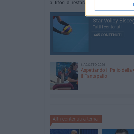
ai tifosi di restare costantemente aggiorna
Star Volley Bisceg
Tutti i contenuti
445 CONTENUTI
6 AGOSTO 2026
Aspettando il Palio della 
il Fantapalio
Altri contenuti a tema