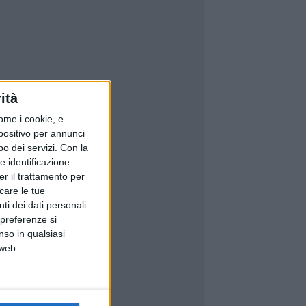
ità
ome i cookie, e
spositivo per annunci
o dei servizi.
Con la
e identificazione
er il trattamento per
icare le tue
ti dei dati personali
 preferenze si
nso in qualsiasi
 web.