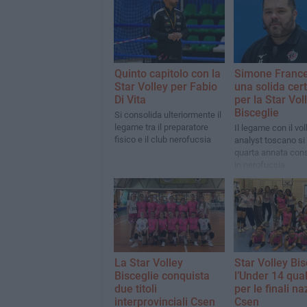
Quinto capitolo con la
Simone France
Star Volley per Fabio
una solida cer
Di Vita
per la Star Vol
Bisceglie
Si consolida ulteriormente il
legame tra il preparatore
Il legame con il vol
fisico e il club nerofucsia
analyst toscano si 
quarta annata con
in nerofucsia
La Star Volley
Star Volley Bis
Bisceglie conquista
l’Under 14 qual
due titoli
per le finali na
interprovinciali Csen
Csen