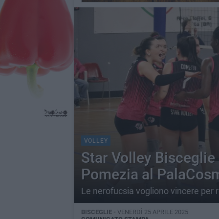
VOLLEY
Star Volley Bisceglie 
Pomezia al PalaCos
Le nerofucsia vogliono vincere per re
BISCEGLIE -
VENERDÌ 25 APRILE 2025