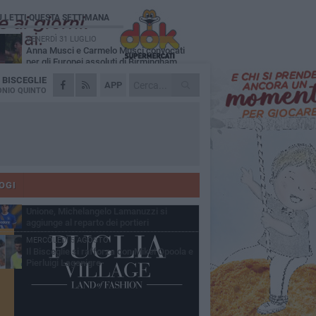
Ù LETTI QUESTA SETTIMANA
VENERDÌ 31 LUGLIO
Anna Musci e Carmelo Musci convocati
per gli Europei assoluti di Birmingham
A
BISCEGLIE
LUNEDÌ 3 AGOSTO
APP
Simone Franceschi, una solida certezza
NIO QUINTO
per la Star Volley Bisceglie
LUNEDÌ 3 AGOSTO
Unione, innesto per le corsie offensive:
ecco Marco Antonio Ferretti
MARTEDÌ 4 AGOSTO
Unione, in difesa arriva Francesco Lorusso
OGI
SABATO 1 AGOSTO
Unione, Michelangelo Lamanuzzi si
aggiunge al reparto dei portieri
MERCOLEDÌ 5 AGOSTO
Il Bisceglie si rafforza con Mikel Opoola e
Pierluigi Lagonigro