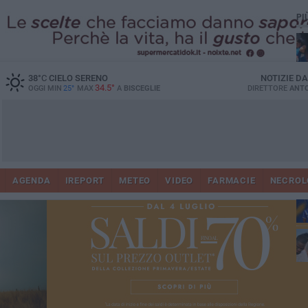
PI
38
°C
CIELO SERENO
NOTIZIE D
34.5°
OGGI MIN
25°
MAX
A
BISCEGLIE
DIRETTORE
ANTO
AGENDA
IREPORT
METEO
VIDEO
FARMACIE
NECROL