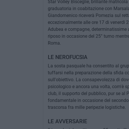
Star Volley Bisceglie, brillante matrico
graduatoria in coabitazione con Marsala
Giandomenico riceverà Pomezia sul rett
eccezionalmente alle ore 17 di venerdì 25
Adubea e compagne, determinatissime a fa
riposo in occasione del 25° turno mentr
Roma.
LE NEROFUCSIA
La sosta pasquale ha consentito al grupp
tuffarsi nella preparazione della sfida
sull'obiettivo. La consapevolezza di dover
psicologico e ancora una volta, com'è s
club, il supporto del pubblico, pur se a
fondamentale in occasione del secondo 
trascorsa fra mille peripezie logistiche.
LE AVVERSARIE