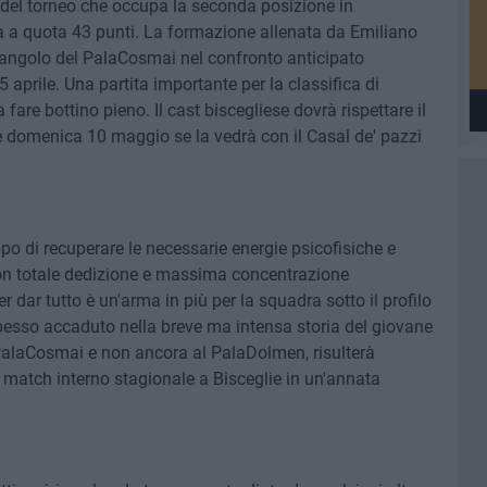
la del torneo che occupa la seconda posizione in
 a quota 43 punti. La formazione allenata da Emiliano
angolo del PalaCosmai nel confronto anticipato
 aprile. Una partita importante per la classifica di
re bottino pieno. Il cast biscegliese dovrà rispettare il
e domenica 10 maggio se la vedrà con il Casal de' pazzi
o di recuperare le necessarie energie psicofisiche e
 con totale dedizione e massima concentrazione
 dar tutto è un'arma in più per la squadra sotto il profilo
pesso accaduto nella breve ma intensa storia del giovane
l PalaCosmai e non ancora al PalaDolmen, risulterà
match interno stagionale a Bisceglie in un'annata