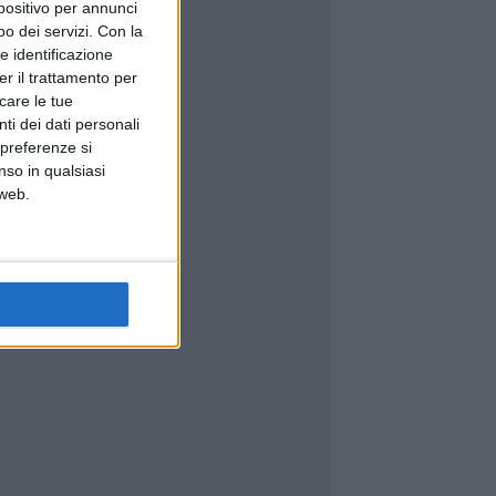
spositivo per annunci
o dei servizi.
Con la
e identificazione
er il trattamento per
icare le tue
ti dei dati personali
 preferenze si
nso in qualsiasi
 web.