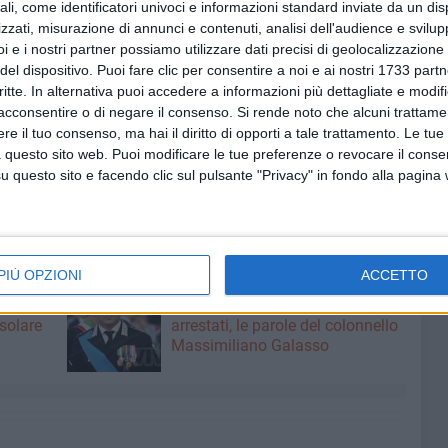
ali, come identificatori univoci e informazioni standard inviate da un di
zzati, misurazione di annunci e contenuti, analisi dell'audience e svilupp
i e i nostri partner possiamo utilizzare dati precisi di geolocalizzazione 
del dispositivo. Puoi fare clic per consentire a noi e ai nostri 1733 partn
ORI BARI
MICHELANGELO MAGGIALETTI
critte. In alternativa puoi accedere a informazioni più dettagliate e modif
acconsentire o di negare il consenso.
Si rende noto che alcuni trattamen
e il tuo consenso, ma hai il diritto di opporti a tale trattamento. Le tue
lie
 questo sito web. Puoi modificare le tue preferenze o revocare il conse
questo sito e facendo clic sul pulsante "Privacy" in fondo alla pagina
PIÙ OPZIONI
ACCETTO
8 AGOSTO 2026
fioso
Latitanti del clan Capriati
asolare
arrestati, le parole del colonnello
Massimiliano Galasso