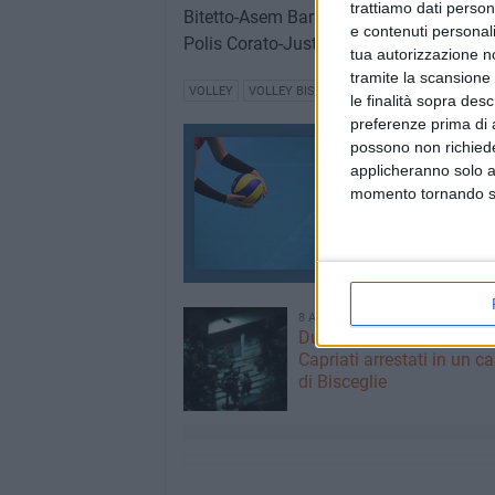
trattiamo dati person
Bitetto-Asem Bari
e contenuti personali
Polis Corato-Just British Adria Volley
tua autorizzazione no
tramite la scansione 
VOLLEY
VOLLEY BISCEGLIE
PALADOLMEN
AMAT
le finalità sopra des
preferenze prima di 
possono non richieder
Star Volley Bisceg
applicheranno solo a
Tutti i contenuti
momento tornando su 
446 CONTENUTI
8 AGOSTO 2026
Due latitanti del clan ma
Capriati arrestati in un c
di Bisceglie