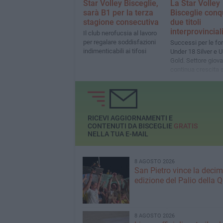
Star Volley Bisceglie,
La Star Volley
sarà B1 per la terza
Bisceglie conq
stagione consecutiva
due titoli
interprovincial
Il club nerofucsia al lavoro
per regalare soddisfazioni
Successi per le fo
indimenticabili ai tifosi
Under 18 Silver e 
Gold. Settore giova
continua crescita 
punto di vista, la
soddisfazione del 
RICEVI AGGIORNAMENTI E
CONTENUTI DA BISCEGLIE
GRATIS
NELLA TUA E-MAIL
8 AGOSTO 2026
San Pietro vince la deci
edizione del Palio della 
8 AGOSTO 2026