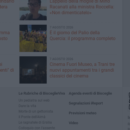
lendario
L'appello della moglie di Mino
tera
Racanati alla ministra Roccella:
«Non dimenticatelo»
7 AGOSTO 2026
ramma
È il giorno del Palio della
osto
Quercia: il programma completo
7 AGOSTO 2026
pi
Cinema Fuori Museo, a Trani tre
enti" di
nuovi appuntamenti tra i grandi
classici del cinema
Le Rubriche di BisceglieViva
Agenda eventi di Bisceglie
Un pediatra sul web
Segnalazioni iReport
Dare la vita
Morte di un gettonista
Previsioni meteo
Il Ponte dell'Almà
I
Le ragnatele di Ersilia
Video
R
Colloquio con l'assente
B