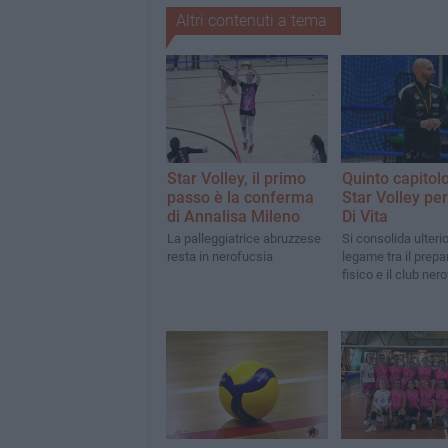
Altri contenuti a tema
Star Volley, il primo
Quinto capitolo
passo è la conferma
Star Volley pe
di Annalisa Mileno
Di Vita
La palleggiatrice abruzzese
Si consolida ulteri
resta in nerofucsia
legame tra il prepa
fisico e il club ner