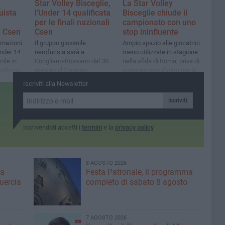
Star Volley Bisceglie,
La Star Volley
uista
l’Under 14 qualificata
Bisceglie chiude il
per le finali nazionali
campionato con uno
i Csen
Csen
stop ininfluente
rmazioni
Il gruppo giovanile
Ampio spazio alle giocatrici
Under 14
nerofucsia sarà a
meno utilizzate in stagione
nile in
Corigliano-Rossano dal 30
nella sfida di Roma, priva di
sotto ogni
maggio al 2 giugno
qualsiasi significato per la
classifica
Iscriviti alla Newsletter
club
Iscriviti
Iscrivendoti accetti i
termini
e la
privacy policy
8 AGOSTO 2026
ma
Festa Patronale, il programma
Quercia
completo di sabato 8 agosto
7 AGOSTO 2026