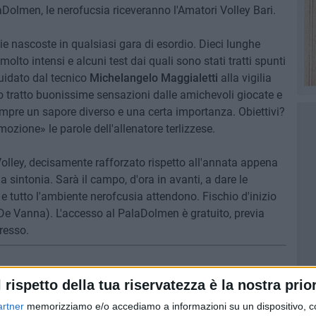
Dolmen, le nerofucsia riceveranno l'Amatori Volley Bari.
ie nascoste in qualsiasi gara di esordio. Dieci lunghe
olto intensi e alcuni test dai quali sono stati tratti spunti
guidato dal tecnico
Michelangelo Maggialetti
alla vigilia
 tratto buonissime sensazioni dalle amichevoli giocate e
empre un sapore diverso e una certa importanza. Obiettivi?
zione» le parole dell'allenatore terlizzese.
olley, decisamente rafforzato rispetto all'annata appena
sintonia. Sarà il campo, d'ora in avanti, a dare le
 e tutto l'ambiente nerofcusia attendono. Fischio d'inizio
e De Vanna). L'accesso al PalaDolmen è gratuito, previa
resso.
ª giornata
l rispetto della tua riservatezza è la nostra prior
artner
memorizziamo e/o accediamo a informazioni su un dispositivo, c