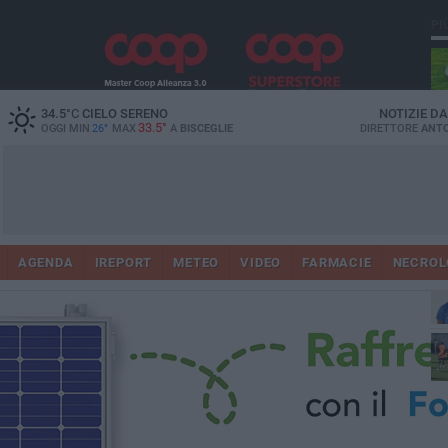
PI
34.5
°C
CIELO SERENO
NOTIZIE D
33.5°
OGGI MIN
26°
MAX
A
BISCEGLIE
DIRETTORE
ANTO
AGENDA
IREPORT
METEO
VIDEO
FARMACIE
NECROL