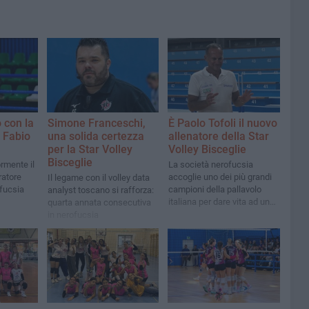
 con la
Simone Franceschi,
È Paolo Tofoli il nuovo
r Fabio
una solida certezza
allenatore della Star
per la Star Volley
Volley Bisceglie
Bisceglie
ormente il
La società nerofucsia
ratore
accoglie uno dei più grandi
Il legame con il volley data
ofucsia
campioni della pallavolo
analyst toscano si rafforza:
italiana per dare vita ad un
quarta annata consecutiva
progetto tecnico ambizioso
in nerofucsia
e lungimirante