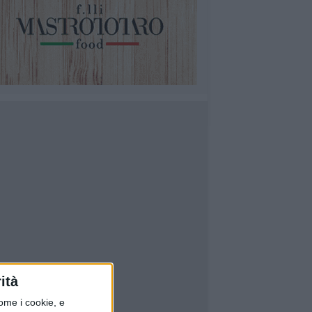
ità
ome i cookie, e