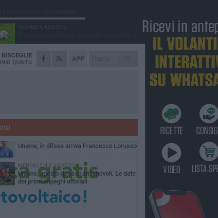
Ù LETTI QUESTA SETTIMANA
GIOVEDÌ 6 AGOSTO
Bisceglie inserito nel girone H: ecco tutte le
avversarie
A
BISCEGLIE
LUNEDÌ 3 AGOSTO
APP
Simone Franceschi, una solida certezza
NIO QUINTO
per la Star Volley Bisceglie
MERCOLEDÌ 5 AGOSTO
Il Bisceglie si rafforza con Mikel Opoola e
Pierluigi Lagonigro
LUNEDÌ 3 AGOSTO
Unione, innesto per le corsie offensive:
ecco Marco Antonio Ferretti
OGI
MARTEDÌ 4 AGOSTO
Unione, in difesa arriva Francesco Lorusso
MERCOLEDÌ 5 AGOSTO
Unione, agosto ricco di amichevoli. Le date
dei primi impegni ufficiali