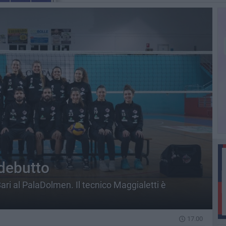
 debutto
ri al PalaDolmen. Il tecnico Maggialetti è
17.00