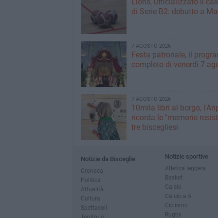
Lions, ufficializzato il ca
di Serie B2: debutto a Ma
7 AGOSTO 2026
Festa patronale, il prog
completo di venerdì 7 ag
7 AGOSTO 2026
10mila libri al borgo, l'An
ricorda le "memorie resist
tre biscegliesi
Notizie sportive
Notizie da Bisceglie
Atletica leggera
Cronaca
Basket
Politica
Calcio
Attualità
Calcio a 5
Cultura
Ciclismo
Spettacoli
Rugby
Territorio