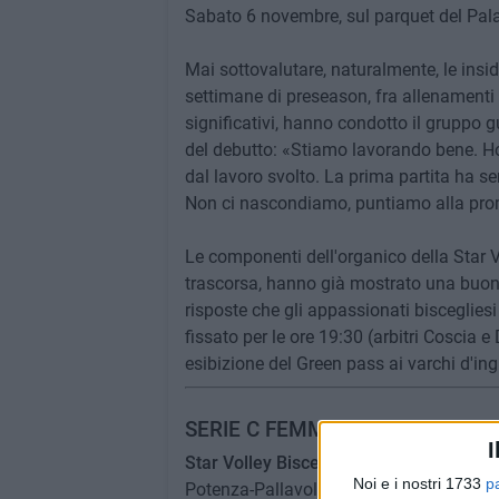
Sabato 6 novembre, sul parquet del Pala
Mai sottovalutare, naturalmente, le insid
settimane di preseason, fra allenamenti m
significativi, hanno condotto il gruppo 
del debutto: «Stiamo lavorando bene. Ho
dal lavoro svolto. La prima partita ha s
Non ci nascondiamo, puntiamo alla promo
Le componenti dell'organico della Star V
trascorsa, hanno già mostrato una buona 
risposte che gli appassionati biscegliesi
fissato per le ore 19:30 (arbitri Coscia 
esibizione del Green pass ai varchi d'ing
SERIE C FEMMINILE, girone A - 1
I
Star Volley Bisceglie-Amatori Bari
Noi e i nostri 1733
p
Potenza-Pallavolo Cerignola